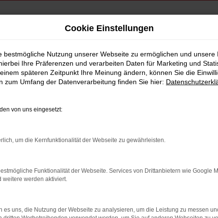
Cookie Einstellungen
eferservice nach Dingolfing
ie bestmögliche Nutzung unserer Webseite zu ermöglichen und unsere
hierbei Ihre Präferenzen und verarbeiten Daten für Marketing und Stati
, leasen, finanziere
einem späteren Zeitpunkt Ihre Meinung ändern, können Sie die Einwillig
en zum Umfang der Datenverarbeitung finden Sie hier:
Datenschutzerkl
en von uns eingesetzt:
yundai KONA
rlich, um die Kernfunktionalität der Webseite zu gewährleisten.
einem Hyundai KONA eine garantiert kluge Entscheidung: Nicht nur,
ebung schätzen die robuste Zuverlässigkeit, den erstklassigen Ko
estmögliche Funktionalität der Webseite. Services von Drittanbietern wie Google 
tliche Fahrzeuge von Hyundai und verkaufen Ihnen den KONA als 
eitere werden aktiviert.
pertise im Kfz-Bereich. Ganz zu schweigen von unserem Top-Werks
hnen sowohl bei Reparaturen als auch bei Inspektionen oder Reif
 es uns, die Nutzung der Webseite zu analysieren, um die Leistung zu messen u
FING
GEBRAUCHTWAGEN DINGOLFING