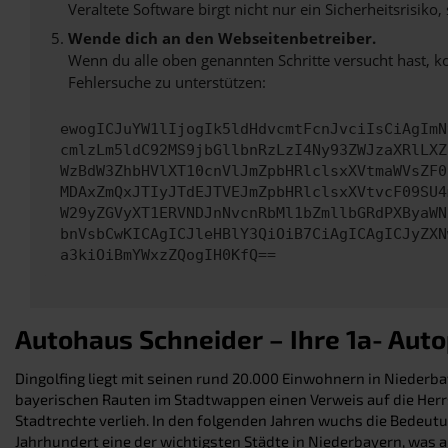
Veraltete Software birgt nicht nur ein Sicherheitsrisi
Wende dich an den Webseitenbetreiber.
Wenn du alle oben genannten Schritte versucht hast, k
Fehlersuche zu unterstützen:
ewogICJuYW1lIjogIk5ldHdvcmtFcnJvciIsCiAgImN
cmlzLm5ldC92MS9jbGllbnRzLzI4Ny93ZWJzaXRlLXZ
WzBdW3ZhbHVlXT10cnVlJmZpbHRlclsxXVtmaWVsZF0
MDAxZmQxJTIyJTdEJTVEJmZpbHRlclsxXVtvcF09SU4
W29yZGVyXT1ERVNDJnNvcnRbMl1bZmllbGRdPXByaWN
bnVsbCwKICAgICJleHBlY3QiOiB7CiAgICAgICJyZXN
a3kiOiBmYWxzZQogIH0KfQ==
Autohaus Schneider – Ihre 1a- Auto
Dingolfing liegt mit seinen rund 20.000 Einwohnern in Niederbay
bayerischen Rauten im Stadtwappen einen Verweis auf die Herrsch
Stadtrechte verlieh. In den folgenden Jahren wuchs die Bedeutu
Jahrhundert eine der wichtigsten Städte in Niederbayern, was a