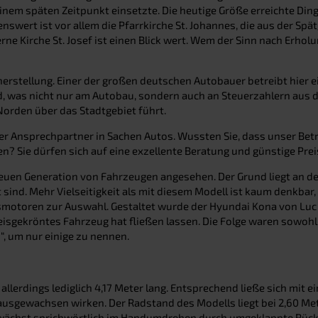
u einem späten Zeitpunkt einsetzte. Die heutige Größe erreichte D
nswert ist vor allem die Pfarrkirche St. Johannes, die aus der S
rne Kirche St. Josef ist einen Blick wert. Wem der Sinn nach Erho
rstellung. Einer der großen deutschen Autobauer betreibt hier 
 was nicht nur am Autobau, sondern auch an Steuerzahlern aus der
Norden über das Stadtgebiet führt.
ter Ansprechpartner in Sachen Autos. Wussten Sie, dass unser Betri
n? Sie dürfen sich auf eine exzellente Beratung und günstige Prei
euen Generation von Fahrzeugen angesehen. Der Grund liegt an de
 sind. Mehr Vielseitigkeit als mit diesem Modell ist kaum denkba
gsmotoren zur Auswahl. Gestaltet wurde der Hyundai Kona von Luc
sgekröntes Fahrzeug hat fließen lassen. Die Folge waren sowohl 
“, um nur einige zu nennen.
llerdings lediglich 4,17 Meter lang. Entsprechend ließe sich mit 
 ausgewachsen wirken. Der Radstand des Modells liegt bei 2,60 M
nd wächst sprichwörtlich im Handumdrehen durch umgeklappte Rücks