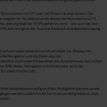
Ottomotoren mit 177 oder 120 PS aus 1,6 oder einem Liter
l möglich ist. Als Selbstzünder leistet der Hyundai Kona 115
 Leistung liegt bei 141 PS, gefahren wird – wie auch bei den
 PS. Hier bringt es der Hyundai Kona auf eine Beschleunigung
nd erfreut unter anderem durch ein Head-Up-Display mit
uelle Navigation und die Daten aus der
 natürlich auch unter Einbeziehen des Smartphones, das zudem
on DAB-Radio, Navigation in Echtzeit oder auch der
ür stets frische Luft.
rd dies beispielsweise aufgrund des Müdigkeitswarners sowie
gänger werden zudem bis 64 km/h so vorzeitig erkannt, dass
hilfe.