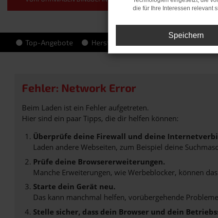
Technologien eingesetzt, die v
die für Ihre Interessen relevant s
Speichern
Top-Angebote
Hersteller-Info
Fehler: Network Error
Beim Laden ist ein Fehler aufgetreten.
Hier sind ein paar Tipps, die dir helfen können:
Überprüfe deine Firewall und deine Internetverb
Laden andere Webseiten, zum Beispiel deine Suchmasc
Prüfe deine Browsererweiterungen.
Manche Erweiterungen, wie Werbeblocker, können das L
Starte dein Gerät neu.
Das kann manchmal helfen, vorübergehende Probleme
Stelle sicher, dass dein Browser und dein Betrie