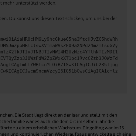
ht mehr unterstützt werden.
ben. Du kannst uns diesen Text schicken, um uns bei der
cmwiOiAiaHR0cHM6Ly9hcGkueC5ha3MtcHJvZC5hdWRh
NDM5JmZpbHRlclswXVtmaWVsZF09aXNPd24mZmlsdGVy
cmlzX2lkJTIyJTNBJTIyNWI4M2UzNzc4YTlhNTIzMDI1
REVTQyZzb3J0WzFdW2ZpZWxkXT1pc1RvcCZzb3J0WzFd
LAogICAgImhlYWRlcnMiOiB7fSwKICAgICJib2R5Ijog
MCwKICAgICJwcm9ncmVzcyI6IG51bGwsCiAgICAicmlz
en. Die Stadt liegt direkt an der Isar und stellt mit den
cherfamilie war es auch, die dem Ort im selben Jahr die
 führte zu einem erheblichen Wachstum. Dingolfing war im 15.
rungen und kontinuierlichen Wiederaufbaus entwickelte sich eine