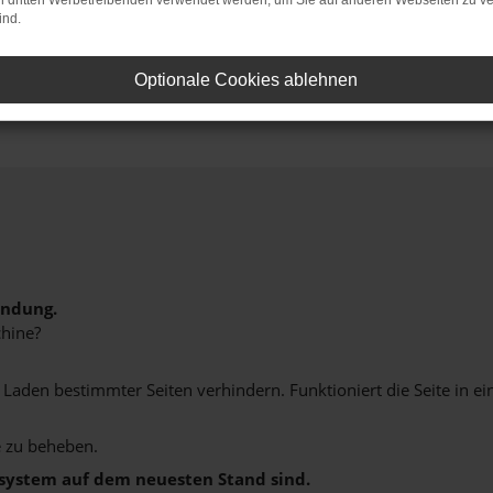
on dritten Werbetreibenden verwendet werden, um Sie auf anderen Webseiten zu ve
ind.
Optionale Cookies ablehnen
indung.
hine?
aden bestimmter Seiten verhindern. Funktioniert die Seite in e
 zu beheben.
bssystem auf dem neuesten Stand sind.