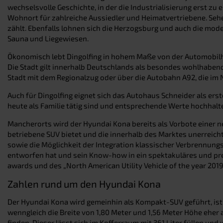
wechselsvolle Geschichte, in der die Industrialisierung erst z
Wohnort für zahlreiche Aussiedler und Heimatvertriebene. Sehe
zählt. Ebenfalls lohnen sich die Herzogsburg und auch die mode
Sauna und Liegewiesen.
Ökonomisch lebt Dingolfing in hohem Maße von der Automobilhe
Die Stadt gilt innerhalb Deutschlands als besondes wohlhabend,
Stadt mit dem Regionalzug oder über die Autobahn A92, die im 
Auch für Dingolfing eignet sich das Autohaus Schneider als ers
heute als Familie tätig sind und entsprechende Werte hochhalte
Mancherorts wird der Hyundai Kona bereits als Vorbote einer n
betriebene SUV bietet und die innerhalb des Marktes unerreicht
sowie die Möglichkeit der Integration klassischer Verbrennun
entworfen hat und sein Know-how in ein spektakuläres und prei
awards und des „North American Utility Vehicle of the year 2019
Zahlen rund um den Hyundai Kona
Der Hyundai Kona wird gemeinhin als Kompakt-SUV geführt, ist a
wenngleich die Breite von 1,80 Meter und 1,56 Meter Höhe eher
finden. Dieser lässt sich im Kofferraum mit 361 Liter füllen u