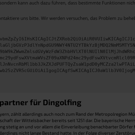
ko, sondern kann auch dazu führen, dass bestimmte Funktionen nic
ontaktiere uns bitte. Wir werden versuchen, das Problem zu behe
vbmZpZyI6IHsKICAgICJtZXRob2QiOiAiR0VUIiwKICAgICJ1
laGljbGVzP3dlYnNpdGU9NWY4NTU2YTBkYzBjMDQ2NmM5MTY5
9bW9kZWwmZmlsdGVyWzFdW3ZhbHVlXT0lNUIlN0IlMjJhdWRh
mc29ydFswXVtmaWVsZF09aXNPd24mc29ydFswXVtvcmRlcl09
lJnNvcnRbMl1bb3JkZXJdPUFTQyZsaW1pdD0yMCZza2lwPTAi
wb25zZVR5cGUiOiAiIgogICAgfSwKICAgICJ0aW1lb3V0Ijog
partner für Dingolfing
ern, zählt allerdings auch noch zum Rand der Metropolregion Münch
aft der Wittelsbacher bereits seit 1251 dar. Die bayerische Herrs
ng stetig an und vor allem die Einverleibung benachbarter Dörfer
llerdings nicht lange Bestand hatte. In der Folge diverser Zerstö