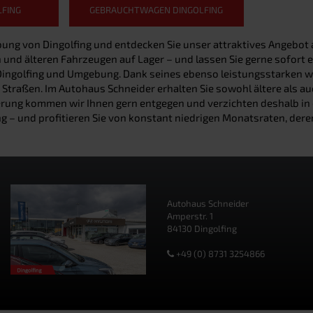
FING
GEBRAUCHTWAGEN DINGOLFING
bung von Dingolfing und entdecken Sie unser attraktives Angebo
nd älteren Fahrzeugen auf Lager – und lassen Sie gerne sofort ei
Dingolfing und Umgebung. Dank seines ebenso leistungsstarken 
en Straßen. Im Autohaus Schneider erhalten Sie sowohl ältere als 
rung kommen wir Ihnen gern entgegen und verzichten deshalb in d
g – und profitieren Sie von konstant niedrigen Monatsraten, deren
Autohaus Schneider
Amperstr. 1
84130 Dingolfing
+49 (0) 8731 3254866