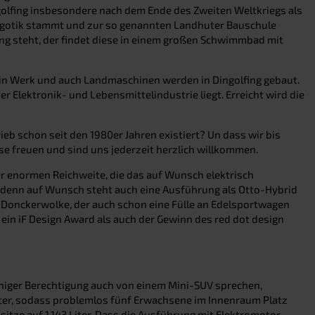
ingolfing insbesondere nach dem Ende des Zweiten Weltkriegs als
pätgotik stammt und zur so genannten Landhuter Bauschule
lung steht, der findet diese in einem großen Schwimmbad mit
ein Werk und auch Landmaschinen werden in Dingolfing gebaut.
 Elektronik- und Lebensmittelindustrie liegt. Erreicht wird die
eb schon seit den 1980er Jahren existiert? Un dass wir bis
se freuen und sind uns jederzeit herzlich willkommen.
r enormen Reichweite, die das auf Wunsch elektrisch
r, denn auf Wunsch steht auch eine Ausführung als Otto-Hybrid
 Donckerwolke, der auch schon eine Fülle an Edelsportwagen
ein iF Design Award als auch der Gewinn des red dot design
einiger Berechtigung auch von einem Mini-SUV sprechen,
eter, sodass problemlos fünf Erwachsene im Innenraum Platz
itze auf 1.143 Liter. Dass die Ausführung mit Elektromotor