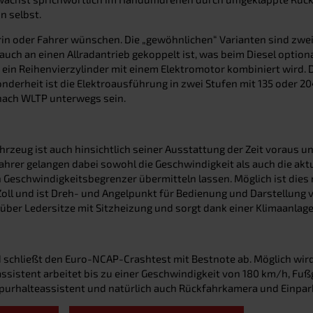
n selbst.
rin oder Fahrer wünschen. Die „gewöhnlichen“ Varianten sind zwei 
auch an einen Allradantrieb gekoppelt ist, was beim Diesel optiona
ein Reihenvierzylinder mit einem Elektromotor kombiniert wird. Die
derheit ist die Elektroausführung in zwei Stufen mit 135 oder 204
nach WLTP unterwegs sein.
zeug ist auch hinsichtlich seiner Ausstattung der Zeit voraus u
Fahrer gelangen dabei sowohl die Geschwindigkeit als auch die akt
Geschwindigkeitsbegrenzer übermitteln lassen. Möglich ist dies
oll und ist Dreh- und Angelpunkt für Bedienung und Darstellung v
über Ledersitze mit Sitzheizung und sorgt dank einer Klimaanlage f
nd schließt den Euro-NCAP-Crashtest mit Bestnote ab. Möglich wi
istent arbeitet bis zu einer Geschwindigkeit von 180 km/h, Fuß
 Spurhalteassistent und natürlich auch Rückfahrkamera und Einpark