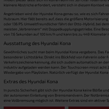
kleinere Abstriche erfordert, versteht sich in diesem Kontext vo
Angetrieben wird der Hyundai Kona genau so, wie es sich Fahre
Hubraum. Hier fällt bereits auf, dass die größere Motorisierung 
oder 136 PS. Umweltfreundlicher fährt der Otto-Hybrid, bei dem 
meisten „Verbrennern“ mit Doppelkupplungsgetriebe. Eine Beson
von 7,6 Sekunden auf 100 km/h und kann bis zu 449 Kilometer 
Ausstattung des Hyundai Kona
Gewöhnliches sucht man beim Hyundai Kona vergebens. Das Fahr
besonderer Lichtstärke. Direkt ins Blickfeld von Fahrerin oder 
Verkehrszeichenerkennung, die sich zudem automatisch an den 
induktiv aufgeladen werden kann. Der Touchscreen misst acht Z
Wiedergabe von Playlisten. Natürlich verfügt der Hyundai Kona 
Extras des Hyundai Kona
In puncto Sicherheit gibt sich der Hyundai Kona keine Blöße u
der autonomen Einleitung von Bremsmanövern. Der Notbremsass
eine Vollbremsung möglich ist. Weitere Extras sind ein aktiver