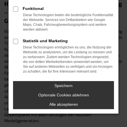
Hyundai i30 Tageszulassung in Dingolfing
Funktional
– unser Spargeheimnis für Ihren
Diese Technologien bieten die bestmögliche Funktionalität
Geldbeutel
der Webseite. Services von Drittanbietern wie Google
Maps, Chats, Fahrzeugbewertungssystem und weitere
werden aktiviert.
Eine Tageszulassung, ist der preisgünstige Weg, in Dingolfing
an einen nagelneuen Hyundai i30 zu kommen. Sie kennen den
Statistik und Marketing
Trick noch nicht? Dann klären wir Sie gerne auf: Der
Diese Technologien ermöglichen es uns, die Nutzung der
Kunstgriff besteht darin, ein fabrikfrisches Fahrzeug auf
Webseite zu analysieren, um die Leistung zu messen und
dem Papier in einen Gebrauchtwagen zu verwandeln, indem
zu verbessern. Zudem werden Technologien eingesetzt,
wir es für genau einen Tag auf uns zulassen. Der Zustand des
die von dritten Werbetreibenden verwendet werden, um
Wagens bleibt dadurch unverändert. Schließlich wurde das
Sie auf anderen Webseiten zu verfolgen und um Anzeigen
zu schalten, die für Ihre Interessen relevant sind.
Fahrzeug während der Zulassung keinen Kilometer weit
bewegt und wartet demnach „jungfräulich“ auf Ihre erste
gemeinsame Fahrt. Besuchen sie uns online oder an einem
Speichern
unserer Standorte und entdecken Sie unsere verlockende
Optionale Cookies ablehnen
Auswahl an Hyundai i30 Tageszulassungen mit
unterschiedlichen Motorisierungen, Ausstattungen und
Alle akzeptieren
Lackierungen. Wir garantieren Ihnen ein attraktives
Gesamtpaket mit allen Vorzügen der neusten
Modellgeneration.