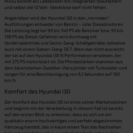
Hinzu kommt ein Ladeboden mit integrierten Staufächern
und selbst die 12 Volt- Steckdose darf nicht fehlen.
Angetrieben wird der Hyundai i30 in den „normalen“
Ausführungen entweder von Benzin – oder Dieselmotoren.
Die Leistung liegt bei 99 bis 140 PS als Benziner bzw. 95 bis
138 PS als Diesel. Gefahren wird durchweg mit
Vorderradantrieb und Sechs-Gang-Schaltgetriebe, teilweise
auch mit einem Sieben-Gang-DCT. Wem das nicht ausreicht,
der sei auf den Hyundai i30 N Performance verwiesen, der
mit 275 PS motorisiert ist. Die Pferdestärken stammen aus
dem bärenstarken Zweiliter-Vierzylinder mit Turbolader und
sorgen für eine Beschleunigung von 6,1 Sekunden auf 100
km/h.
Komfort des Hyundai i30
Der Komfort des Hyundai i30 ist eines seiner Markenzeichen
und beginnt mit der Verarbeitung. In diesem Fall ist bereits
auf den ersten Blick zu erkennen, dass es sich um ein
qualitativ enorm hochwertiges und perfekt abgestimmtes
Fahrzeug handelt, das in kaum einem Test das Nachsehen
hat und natürlich auch in puncto Sicherheit und aus dem