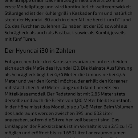
erste Modellpflege und wird kontinuierlich weiterentwickelt.
Stilprägend ist der Kühlergrill in Kaskadenform und natürlich
steht der Hyundai i30 auch in einer N Line bereit, um GTI und
Co. das Fürchten zu lehren. Zu haben ist der i30 sowohl als
Schrägheck als auch als Fastback sowie als Kombi, jeweils
mit fünf Türen.
Der Hyundai i30 in Zahlen
Entsprechend der drei Karosserievarianten unterscheiden
sich auch die Maße des Hyundai i30. Die kleinste Ausführung
als Schrägheck liegt bei 4,34 Meter, die Limousine bei 4,45
Meter und wer den Kombi möchte, der erhält den Koreaner
mit stattlichen 4,60 Meter Länge und damit bereits ein
Mittelklassemodell. Der Radstand ist mit 2,65 Meter stets
derselbe und auch die Breite von 1,80 Meter bleibt konstant.
In der Höhe misst das Modell bis zu 1,48 Meter. Beim Volumen
des Laderaums werden zwischen 395 und 602 Liter
angegeben, sofern die Sitzreihen voll besetzt sind. Das
Umklappen der Rücksitzbank ist im Verhältnis von 2/3 zu 1/3
möglich und eröffnet bis zu 1.650 Liter Laderaumvolumen.