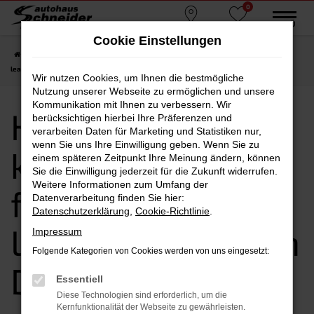
0
Zum
MENÜ
Standorte
Favoriten
Hauptinhalt
Cookie Einstellungen
springen
Startseite
Dingolfing
Hyundai
Hyundai i30
Hyundai i30 kaufen,
leasen, finanzieren | Lieferservice nach Dingolfing
Wir nutzen Cookies, um Ihnen die bestmögliche
Nutzung unserer Webseite zu ermöglichen und unsere
Kommunikation mit Ihnen zu verbessern. Wir
Hyundai i30
berücksichtigen hierbei Ihre Präferenzen und
verarbeiten Daten für Marketing und Statistiken nur,
wenn Sie uns Ihre Einwilligung geben. Wenn Sie zu
kaufen, leasen,
einem späteren Zeitpunkt Ihre Meinung ändern, können
Sie die Einwilligung jederzeit für die Zukunft widerrufen.
Weitere Informationen zum Umfang der
finanzieren |
Datenverarbeitung finden Sie hier:
Datenschutzerklärung
,
Cookie-Richtlinie
.
Lieferservice nach
Impressum
Folgende Kategorien von Cookies werden von uns eingesetzt:
Dingolfing
Essentiell
Diese Technologien sind erforderlich, um die
Kernfunktionalität der Webseite zu gewährleisten.