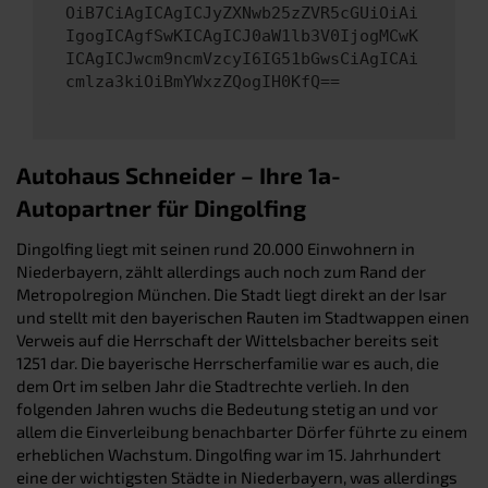
OiB7CiAgICAgICJyZXNwb25zZVR5cGUiOiAi
IgogICAgfSwKICAgICJ0aW1lb3V0IjogMCwK
ICAgICJwcm9ncmVzcyI6IG51bGwsCiAgICAi
cmlza3kiOiBmYWxzZQogIH0KfQ==
Autohaus Schneider – Ihre 1a-
Autopartner für Dingolfing
Dingolfing liegt mit seinen rund 20.000 Einwohnern in
Niederbayern, zählt allerdings auch noch zum Rand der
Metropolregion München. Die Stadt liegt direkt an der Isar
und stellt mit den bayerischen Rauten im Stadtwappen einen
Verweis auf die Herrschaft der Wittelsbacher bereits seit
1251 dar. Die bayerische Herrscherfamilie war es auch, die
dem Ort im selben Jahr die Stadtrechte verlieh. In den
folgenden Jahren wuchs die Bedeutung stetig an und vor
allem die Einverleibung benachbarter Dörfer führte zu einem
erheblichen Wachstum. Dingolfing war im 15. Jahrhundert
eine der wichtigsten Städte in Niederbayern, was allerdings