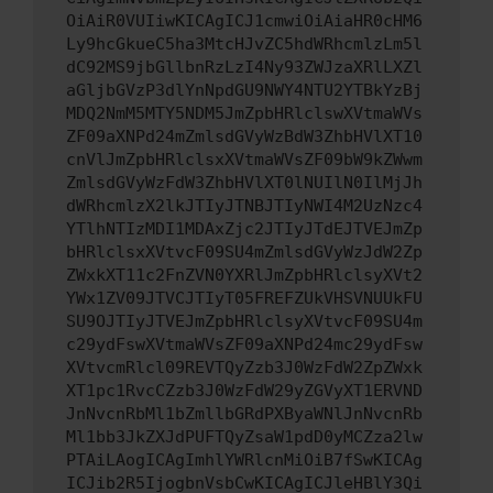
OiAiR0VUIiwKICAgICJ1cmwiOiAiaHR0cHM6
Ly9hcGkueC5ha3MtcHJvZC5hdWRhcmlzLm5l
dC92MS9jbGllbnRzLzI4Ny93ZWJzaXRlLXZl
aGljbGVzP3dlYnNpdGU9NWY4NTU2YTBkYzBj
MDQ2NmM5MTY5NDM5JmZpbHRlclswXVtmaWVs
ZF09aXNPd24mZmlsdGVyWzBdW3ZhbHVlXT10
cnVlJmZpbHRlclsxXVtmaWVsZF09bW9kZWwm
ZmlsdGVyWzFdW3ZhbHVlXT0lNUIlN0IlMjJh
dWRhcmlzX2lkJTIyJTNBJTIyNWI4M2UzNzc4
YTlhNTIzMDI1MDAxZjc2JTIyJTdEJTVEJmZp
bHRlclsxXVtvcF09SU4mZmlsdGVyWzJdW2Zp
ZWxkXT11c2FnZVN0YXRlJmZpbHRlclsyXVt2
YWx1ZV09JTVCJTIyT05FREFZUkVHSVNUUkFU
SU9OJTIyJTVEJmZpbHRlclsyXVtvcF09SU4m
c29ydFswXVtmaWVsZF09aXNPd24mc29ydFsw
XVtvcmRlcl09REVTQyZzb3J0WzFdW2ZpZWxk
XT1pc1RvcCZzb3J0WzFdW29yZGVyXT1ERVND
JnNvcnRbMl1bZmllbGRdPXByaWNlJnNvcnRb
Ml1bb3JkZXJdPUFTQyZsaW1pdD0yMCZza2lw
PTAiLAogICAgImhlYWRlcnMiOiB7fSwKICAg
ICJib2R5IjogbnVsbCwKICAgICJleHBlY3Qi