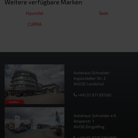
Weitere verfügbare Marken
Hyundai
Seat
CUPRA
Autohaus Schneider
Ingolstädter Str. 2
84030 Landshut
+49 (0) 871 931560
Autohaus Schneider e.K.
Amperstr. 1
84130 Dingolfing
+49 (0) 8731 3254866