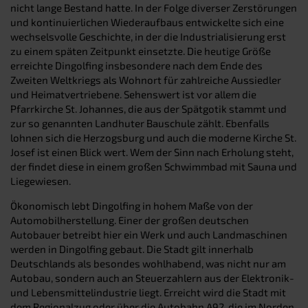
nicht lange Bestand hatte. In der Folge diverser Zerstörungen
und kontinuierlichen Wiederaufbaus entwickelte sich eine
wechselsvolle Geschichte, in der die Industrialisierung erst
zu einem späten Zeitpunkt einsetzte. Die heutige Größe
erreichte Dingolfing insbesondere nach dem Ende des
Zweiten Weltkriegs als Wohnort für zahlreiche Aussiedler
und Heimatvertriebene. Sehenswert ist vor allem die
Pfarrkirche St. Johannes, die aus der Spätgotik stammt und
zur so genannten Landhuter Bauschule zählt. Ebenfalls
lohnen sich die Herzogsburg und auch die moderne Kirche St.
Josef ist einen Blick wert. Wem der Sinn nach Erholung steht,
der findet diese in einem großen Schwimmbad mit Sauna und
Liegewiesen.
Ökonomisch lebt Dingolfing in hohem Maße von der
Automobilherstellung. Einer der großen deutschen
Autobauer betreibt hier ein Werk und auch Landmaschinen
werden in Dingolfing gebaut. Die Stadt gilt innerhalb
Deutschlands als besondes wohlhabend, was nicht nur am
Autobau, sondern auch an Steuerzahlern aus der Elektronik-
und Lebensmittelindustrie liegt. Erreicht wird die Stadt mit
dem Regionalzug oder über die Autobahn A92, die im Norden