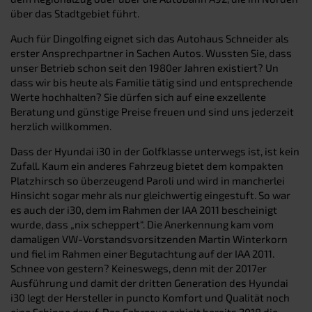
über das Stadtgebiet führt.
Auch für Dingolfing eignet sich das Autohaus Schneider als
erster Ansprechpartner in Sachen Autos. Wussten Sie, dass
unser Betrieb schon seit den 1980er Jahren existiert? Un
dass wir bis heute als Familie tätig sind und entsprechende
Werte hochhalten? Sie dürfen sich auf eine exzellente
Beratung und günstige Preise freuen und sind uns jederzeit
herzlich willkommen.
Dass der Hyundai i30 in der Golfklasse unterwegs ist, ist kein
Zufall. Kaum ein anderes Fahrzeug bietet dem kompakten
Platzhirsch so überzeugend Paroli und wird in mancherlei
Hinsicht sogar mehr als nur gleichwertig eingestuft. So war
es auch der i30, dem im Rahmen der IAA 2011 bescheinigt
wurde, dass „nix scheppert“. Die Anerkennung kam vom
damaligen VW-Vorstandsvorsitzenden Martin Winterkorn
und fiel im Rahmen einer Begutachtung auf der IAA 2011.
Schnee von gestern? Keineswegs, denn mit der 2017er
Ausführung und damit der dritten Generation des Hyundai
i30 legt der Hersteller in puncto Komfort und Qualität noch
eine Schippe drauf. Das Fahrzeug erhielt bereits 2018 die