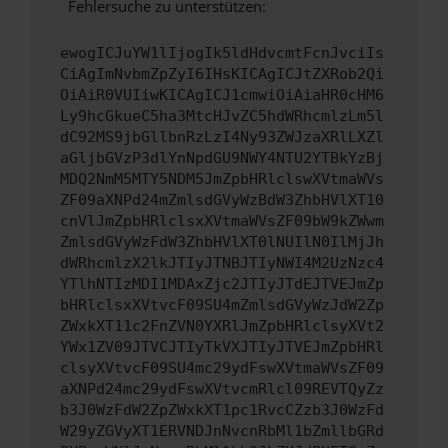
Fehlersuche zu unterstützen:
ewogICJuYW1lIjogIk5ldHdvcmtFcnJvciIs
CiAgImNvbmZpZyI6IHsKICAgICJtZXRob2Qi
OiAiR0VUIiwKICAgICJ1cmwiOiAiaHR0cHM6
Ly9hcGkueC5ha3MtcHJvZC5hdWRhcmlzLm5l
dC92MS9jbGllbnRzLzI4Ny93ZWJzaXRlLXZl
aGljbGVzP3dlYnNpdGU9NWY4NTU2YTBkYzBj
MDQ2NmM5MTY5NDM5JmZpbHRlclswXVtmaWVs
ZF09aXNPd24mZmlsdGVyWzBdW3ZhbHVlXT10
cnVlJmZpbHRlclsxXVtmaWVsZF09bW9kZWwm
ZmlsdGVyWzFdW3ZhbHVlXT0lNUIlN0IlMjJh
dWRhcmlzX2lkJTIyJTNBJTIyNWI4M2UzNzc4
YTlhNTIzMDI1MDAxZjc2JTIyJTdEJTVEJmZp
bHRlclsxXVtvcF09SU4mZmlsdGVyWzJdW2Zp
ZWxkXT11c2FnZVN0YXRlJmZpbHRlclsyXVt2
YWx1ZV09JTVCJTIyTkVXJTIyJTVEJmZpbHRl
clsyXVtvcF09SU4mc29ydFswXVtmaWVsZF09
aXNPd24mc29ydFswXVtvcmRlcl09REVTQyZz
b3J0WzFdW2ZpZWxkXT1pc1RvcCZzb3J0WzFd
W29yZGVyXT1ERVNDJnNvcnRbMl1bZmllbGRd