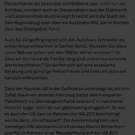
Deutschlands als besondes wohlhabend, was nicht nur am
Autobau, sondern auch an Steuerzahlern aus der Elektronik-
und Lebensmittelindustrie liegt. Erreicht wird die Stadt mit
dem Regionalzug oder über die Autobahn A92, die im Norden
über das Stadtgebiet führt.
Auch für Dingolfing eignet sich das Autohaus Schneider als
erster Ansprechpartner in Sachen Autos. Wussten Sie, dass
unser Betrieb schon seit den 1980er Jahren existiert? Un
dass wir bis heute als Familie tätig sind und entsprechende
Werte hochhalten? Sie dürfen sich auf eine exzellente
Beratung und günstige Preise freuen und sind uns jederzeit
herzlich willkommen.
Dass der Hyundai i30 in der Golfklasse unterwegs ist, ist kein
Zufall. Kaum ein anderes Fahrzeug bietet dem kompakten
Platzhirsch so überzeugend Paroli und wird in mancherlei
Hinsicht sogar mehr als nur gleichwertig eingestuft. So war
es auch der i30, dem im Rahmen der IAA 2011 bescheinigt
wurde, dass „nix scheppert“. Die Anerkennung kam vom
damaligen VW-Vorstandsvorsitzenden Martin Winterkorn
und fiel im Rahmen einer Begutachtung auf der IAA 2011.