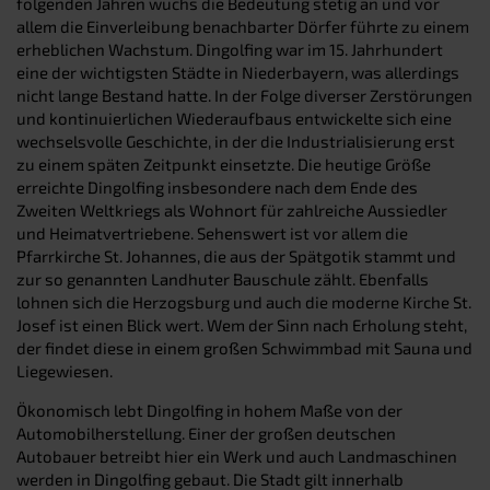
folgenden Jahren wuchs die Bedeutung stetig an und vor
allem die Einverleibung benachbarter Dörfer führte zu einem
erheblichen Wachstum. Dingolfing war im 15. Jahrhundert
eine der wichtigsten Städte in Niederbayern, was allerdings
nicht lange Bestand hatte. In der Folge diverser Zerstörungen
und kontinuierlichen Wiederaufbaus entwickelte sich eine
wechselsvolle Geschichte, in der die Industrialisierung erst
zu einem späten Zeitpunkt einsetzte. Die heutige Größe
erreichte Dingolfing insbesondere nach dem Ende des
Zweiten Weltkriegs als Wohnort für zahlreiche Aussiedler
und Heimatvertriebene. Sehenswert ist vor allem die
Pfarrkirche St. Johannes, die aus der Spätgotik stammt und
zur so genannten Landhuter Bauschule zählt. Ebenfalls
lohnen sich die Herzogsburg und auch die moderne Kirche St.
Josef ist einen Blick wert. Wem der Sinn nach Erholung steht,
der findet diese in einem großen Schwimmbad mit Sauna und
Liegewiesen.
Ökonomisch lebt Dingolfing in hohem Maße von der
Automobilherstellung. Einer der großen deutschen
Autobauer betreibt hier ein Werk und auch Landmaschinen
werden in Dingolfing gebaut. Die Stadt gilt innerhalb