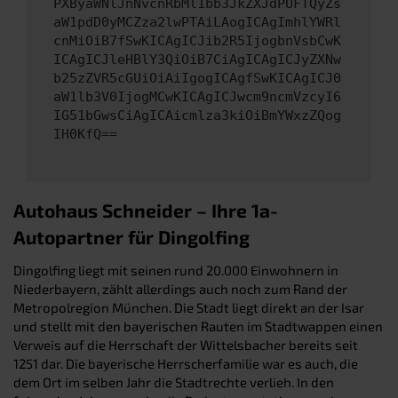
PXByaWNlJnNvcnRbMl1bb3JkZXJdPUFTQyZs
aW1pdD0yMCZza2lwPTAiLAogICAgImhlYWRl
cnMiOiB7fSwKICAgICJib2R5IjogbnVsbCwK
ICAgICJleHBlY3QiOiB7CiAgICAgICJyZXNw
b25zZVR5cGUiOiAiIgogICAgfSwKICAgICJ0
aW1lb3V0IjogMCwKICAgICJwcm9ncmVzcyI6
IG51bGwsCiAgICAicmlza3kiOiBmYWxzZQog
IH0KfQ==
Autohaus Schneider – Ihre 1a-
Autopartner für Dingolfing
Dingolfing liegt mit seinen rund 20.000 Einwohnern in
Niederbayern, zählt allerdings auch noch zum Rand der
Metropolregion München. Die Stadt liegt direkt an der Isar
und stellt mit den bayerischen Rauten im Stadtwappen einen
Verweis auf die Herrschaft der Wittelsbacher bereits seit
1251 dar. Die bayerische Herrscherfamilie war es auch, die
dem Ort im selben Jahr die Stadtrechte verlieh. In den