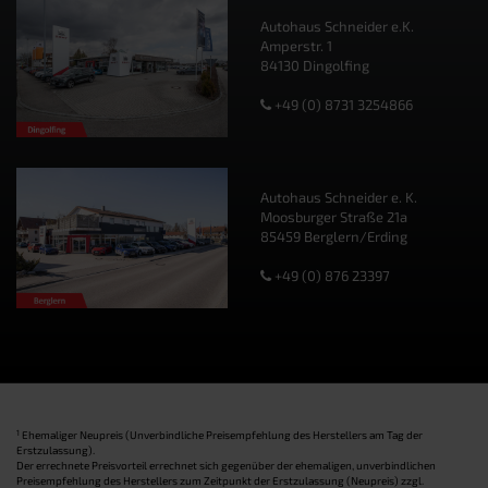
Autohaus Schneider e.K.
Amperstr. 1
84130 Dingolfing
+49 (0) 8731 3254866
Autohaus Schneider e. K.
Moosburger Straße 21a
85459 Berglern/Erding
+49 (0) 876 23397
1
Ehemaliger Neupreis (Unverbindliche Preisempfehlung des Herstellers am Tag der
Erstzulassung).
Der errechnete Preisvorteil errechnet sich gegenüber der ehemaligen, unverbindlichen
Preisempfehlung des Herstellers zum Zeitpunkt der Erstzulassung (Neupreis) zzgl.