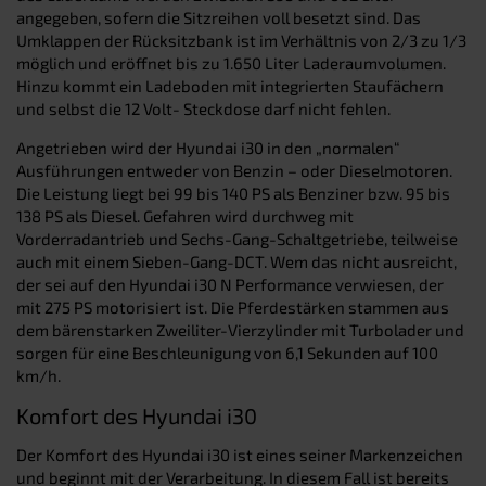
angegeben, sofern die Sitzreihen voll besetzt sind. Das
Umklappen der Rücksitzbank ist im Verhältnis von 2/3 zu 1/3
möglich und eröffnet bis zu 1.650 Liter Laderaumvolumen.
Hinzu kommt ein Ladeboden mit integrierten Staufächern
und selbst die 12 Volt- Steckdose darf nicht fehlen.
Angetrieben wird der Hyundai i30 in den „normalen“
Ausführungen entweder von Benzin – oder Dieselmotoren.
Die Leistung liegt bei 99 bis 140 PS als Benziner bzw. 95 bis
138 PS als Diesel. Gefahren wird durchweg mit
Vorderradantrieb und Sechs-Gang-Schaltgetriebe, teilweise
auch mit einem Sieben-Gang-DCT. Wem das nicht ausreicht,
der sei auf den Hyundai i30 N Performance verwiesen, der
mit 275 PS motorisiert ist. Die Pferdestärken stammen aus
dem bärenstarken Zweiliter-Vierzylinder mit Turbolader und
sorgen für eine Beschleunigung von 6,1 Sekunden auf 100
km/h.
Komfort des Hyundai i30
Der Komfort des Hyundai i30 ist eines seiner Markenzeichen
und beginnt mit der Verarbeitung. In diesem Fall ist bereits