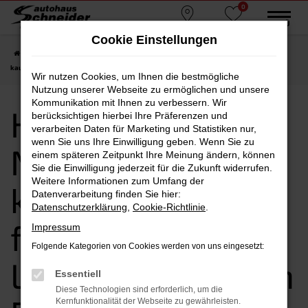
0
Zum
MENÜ
Standorte
Favoriten
Hauptinhalt
Cookie Einstellungen
springen
Startseite
Dingolfing
Hyundai
Hyundai i30
Hyundai i30 Neuwagen
kaufen, leasen, finanzieren | Lieferservice nach Dingolfing
Wir nutzen Cookies, um Ihnen die bestmögliche
Nutzung unserer Webseite zu ermöglichen und unsere
Kommunikation mit Ihnen zu verbessern. Wir
Hyundai i30
berücksichtigen hierbei Ihre Präferenzen und
verarbeiten Daten für Marketing und Statistiken nur,
wenn Sie uns Ihre Einwilligung geben. Wenn Sie zu
Neuwagen
einem späteren Zeitpunkt Ihre Meinung ändern, können
Sie die Einwilligung jederzeit für die Zukunft widerrufen.
Weitere Informationen zum Umfang der
kaufen, leasen,
Datenverarbeitung finden Sie hier:
Datenschutzerklärung
,
Cookie-Richtlinie
.
finanzieren |
Impressum
Folgende Kategorien von Cookies werden von uns eingesetzt:
Lieferservice nach
Essentiell
Diese Technologien sind erforderlich, um die
Kernfunktionalität der Webseite zu gewährleisten.