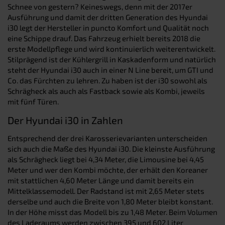
Schnee von gestern? Keineswegs, denn mit der 2017er
Ausführung und damit der dritten Generation des Hyundai
i30 legt der Hersteller in puncto Komfort und Qualität noch
eine Schippe drauf. Das Fahrzeug erhielt bereits 2018 die
erste Modellpflege und wird kontinuierlich weiterentwickelt.
Stilprägend ist der Kühlergrill in Kaskadenform und natürlich
steht der Hyundai i30 auch in einer N Line bereit, um GTI und
Co. das Fürchten zu lehren. Zu haben ist der i30 sowohl als
Schrägheck als auch als Fastback sowie als Kombi, jeweils
mit fünf Türen.
Der Hyundai i30 in Zahlen
Entsprechend der drei Karosserievarianten unterscheiden
sich auch die Maße des Hyundai i30. Die kleinste Ausführung
als Schrägheck liegt bei 4,34 Meter, die Limousine bei 4,45
Meter und wer den Kombi möchte, der erhält den Koreaner
mit stattlichen 4,60 Meter Länge und damit bereits ein
Mittelklassemodell. Der Radstand ist mit 2,65 Meter stets
derselbe und auch die Breite von 1,80 Meter bleibt konstant.
In der Höhe misst das Modell bis zu 1,48 Meter. Beim Volumen
des Laderaums werden zwischen 395 und 602 Liter