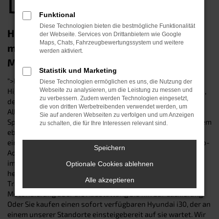
Dingolfing
Funktional
Diese Technologien bieten die bestmögliche Funktionalität
Hyundai i30 Neuwagen in Dingolfing –
der Webseite. Services von Drittanbietern wie Google
Maps, Chats, Fahrzeugbewertungssystem und weitere
maximale Dynamik mit optischem
werden aktiviert.
Mehrwert
Statistik und Marketing
">Hyundai i30 Neuwagen sind auch in Dingolfing ein echtes
Diese Technologien ermöglichen es uns, die Nutzung der
Highlight im Straßenverkehr – und die beste Wahl für jeden,
Webseite zu analysieren, um die Leistung zu messen und
zu verbessern. Zudem werden Technologien eingesetzt,
der sich ultrainnovative Automobiltechnik mit maximaler
die von dritten Werbetreibenden verwendet werden, um
Alltagstauglichkeit wünscht. Träumen auch Sie von einem
Sie auf anderen Webseiten zu verfolgen und um Anzeigen
Spitzenwagen mit hochmodernen Assistenzsystemen, einem
zu schalten, die für Ihre Interessen relevant sind.
ebenso effizienten wie umweltfreundlichem Motor und
einmaligem Fahrkomfort? Dann wenden Sie sich an Ihre Top-
Speichern
Adresse für fabrikfrische Hyundai i30 in Dingolfing. Bei uns
im Autohaus Schneider können Sie Ihre Schöpferlust
Optionale Cookies ablehnen
hemmungslos ausleben und Ihr ganz persönliches
Alle akzeptieren
Traumfahrzeug individuell konfigurieren – von der
Motorisierung über die Ausstattung bis hin zur Lackierung.
Oder Sie kaufen einen sofort verfügbaren Hyundai i30, der an
einem unserer Standorte einsteigebereit auf sie wartet. Wir