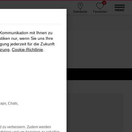
0
MENÜ
Standorte
Favoriten
 Kommunikation mit Ihnen zu
stiken nur, wenn Sie uns Ihre
chau
ung jederzeit für die Zukunft
ärung
,
Cookie-Richtlinie
.
Maps, Chats,
nd zu verbessern. Zudem werden