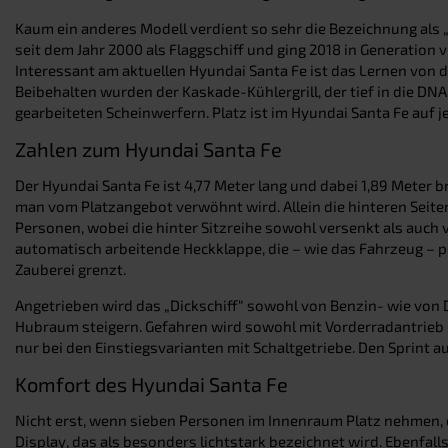
Kaum ein anderes Modell verdient so sehr die Bezeichnung als „
seit dem Jahr 2000 als Flaggschiff und ging 2018 in Generation v
Interessant am aktuellen Hyundai Santa Fe ist das Lernen von
Beibehalten wurden der Kaskade-Kühlergrill, der tief in die DN
gearbeiteten Scheinwerfern. Platz ist im Hyundai Santa Fe auf j
Zahlen zum Hyundai Santa Fe
Der Hyundai Santa Fe ist 4,77 Meter lang und dabei 1,89 Meter 
man vom Platzangebot verwöhnt wird. Allein die hinteren Seit
Personen, wobei die hinter Sitzreihe sowohl versenkt als auc
automatisch arbeitende Heckklappe, die – wie das Fahrzeug – pe
Zauberei grenzt.
Angetrieben wird das „Dickschiff“ sowohl von Benzin- wie von D
Hubraum steigern. Gefahren wird sowohl mit Vorderradantrieb in
nur bei den Einstiegsvarianten mit Schaltgetriebe. Den Sprint 
Komfort des Hyundai Santa Fe
Nicht erst, wenn sieben Personen im Innenraum Platz nehmen, e
Display, das als besonders lichtstark bezeichnet wird. Ebenfal