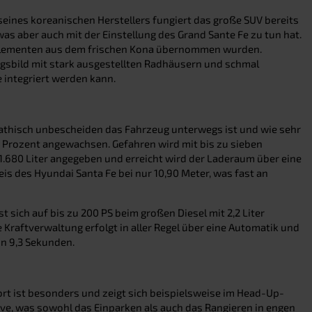
seines koreanischen Herstellers fungiert das große SUV bereits
 was aber auch mit der Einstellung des Grand Sante Fe zu tun hat.
ignelementen aus dem frischen Kona übernommen wurden.
ungsbild mit stark ausgestellten Radhäusern und schmal
e integriert werden kann.
ympathisch unbescheiden das Fahrzeug unterwegs ist und wie sehr
1 Prozent angewachsen. Gefahren wird mit bis zu sieben
.680 Liter angegeben und erreicht wird der Laderaum über eine
is des Hyundai Santa Fe bei nur 10,90 Meter, was fast an
sich auf bis zu 200 PS beim großen Diesel mit 2,2 Liter
Kraftverwaltung erfolgt in aller Regel über eine Automatik und
in 9,3 Sekunden.
rt ist besonders und zeigt sich beispielsweise im Head-Up-
tive, was sowohl das Einparken als auch das Rangieren in engen