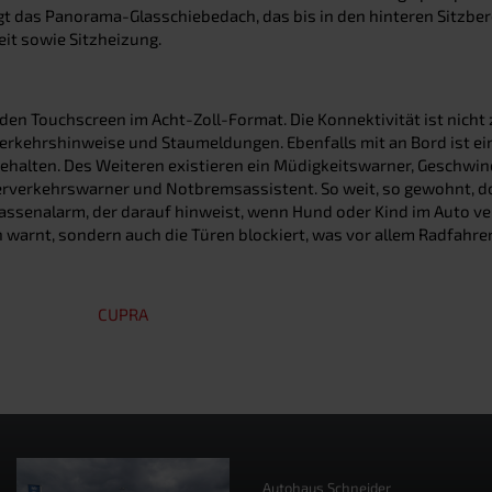
rgt das Panorama-Glasschiebedach, das bis in den hinteren Sitzber
eit sowie Sitzheizung.
r den Touchscreen im Acht-Zoll-Format. Die Konnektivität ist nic
Verkehrshinweise und Staumeldungen. Ebenfalls mit an Bord ist e
 gehalten. Des Weiteren existieren ein Müdigkeitswarner, Geschwi
rverkehrswarner und Notbremsassistent. So weit, so gewohnt, do
sassenalarm, der darauf hinweist, wenn Hund oder Kind im Auto v
arnt, sondern auch die Türen blockiert, was vor allem Radfahrer
CUPRA
Autohaus Schneider