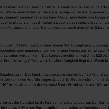
Klassiker“ wie der Hyundai Santa Fe. Innerhalb der Modellpalette 
ier. Wieder einmal hat der Hersteller einige Zentimeter spendiert,
 der „Jugend“. Gemeint ist, dass beim Modell eine Reihe von Des
A des Herstellers eingeschrieben ist, sowie das robuste Erschein
eden Fall ausreichend vorhanden, sodass auch eine dritte Sitzreih
breit und 1,71 Meter hoch. Anhand dieser Werte zeigt sich, wie s
enscheiben sind gegenüber der vorherigen Generation um stolze 4
h verschoben werden kann. Das Laderaumvolumen wird mit 625 bis 1
r Knopfdruck geöffnet wird. Bei aller Üppigkeit liegt der Wendekre
ieselmotoren. Das Leistungsspektrum beginnt bei 150 PS und lässt 
 den kleineren Ausführungen als auch in Allradversionen und die 
auf 100 km/h absolviert der Hyundai Santa Fe mit stärkstem Motor 
rinnert der Hyundai Santa Fe an eine fahrende Lounge. Der Komfo
ls bietet das SUV einen Rundumblick mit simulierter Vogelperspek