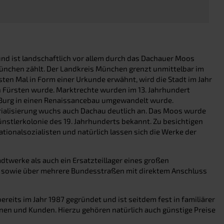
nd ist landschaftlich vor allem durch das Dachauer Moos
München zählt. Der Landkreis München grenzt unmittelbar im
sten Mal in Form einer Urkunde erwähnt, wird die Stadt im Jahr
en Fürsten wurde. Marktrechte wurden im 13. Jahrhundert
en Burg in einen Renaissancebau umgewandelt wurde.
trialisierung wuchs auch Dachau deutlich an. Das Moos wurde
ünstlerkolonie des 19. Jahrhunderts bekannt. Zu besichtigen
tionalsozialisten und natürlich lassen sich die Werke der
adtwerke als auch ein Ersatzteillager eines großen
en sowie über mehrere Bundesstraßen mit direktem Anschluss
eits im Jahr 1987 gegründet und ist seitdem fest in familiärer
en und Kunden. Hierzu gehören natürlich auch günstige Preise