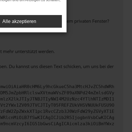
rfolgen und um Anzeigen zu schalten,
inem anderen Browser oder in einem privaten Fenster?
Alle akzeptieren
ht mehr unterstützt werden.
ben. Du kannst uns diesen Text schicken, um uns bei der
cmwiOiAiaHR0cHM6Ly9hcGkueC5ha3MtcHJvZC5hdWRh
NDM5JmZpbHRlclswXVtmaWVsZF09aXNPd24mZmlsdGVy
cmlzX2lkJTIyJTNBJTIyNWI4M2UzNzc4YTlhNTIzMDI1
XVt2YWx1ZV09JTVCJTIyT05FREFZUkVHSVNUUkFUSU9O
WzFdW2ZpZWxkXT1pc1RvcCZzb3J0WzFdW29yZGVyXT1E
YWRlcnMiOiB7fSwKICAgICJib2R5IjogbnVsbCwKICAg
cm9ncmVzcyI6IG51bGwsCiAgICAicmlza3kiOiBmYWxz