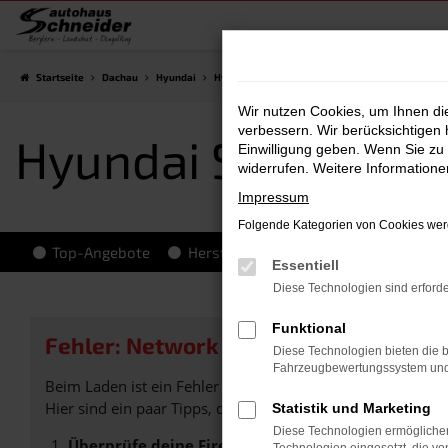
Zum
Hauptinhalt
springen
Startseite
Dachau
Hyundai
Hyundai SANTA FE
Hyundai SANTA FE Tagesz
Wir nutzen Cookies, um Ihnen d
verbessern. Wir berücksichtigen 
Hyundai SANTA FE 
Einwilligung geben. Wenn Sie zu 
widerrufen. Weitere Information
Impressum
Folgende Kategorien von Cookies werd
Top-Angebote
Hersteller-Info
Essentiell
Diese Technologien sind erforde
Funktional
Fehler: Network Error
Diese Technologien bieten die b
Fahrzeugbewertungssystem und w
Beim Laden ist ein Fehler aufgetreten.
Hier sind ein paar Tipps, die dir helfen können:
Statistik und Marketing
Diese Technologien ermöglichen
Überprüfe deine Firewall und deine Internetverb