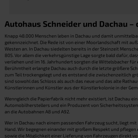
Autohaus Schneider und Dachau –
Knapp 48.000 Menschen leben in Dachau und damit unmittelbar 
gekennzeichnet. Die Rede ist von einer Moorlandschaft mit au
Westen an. In Dachau siedelten bereits in der Steinzeit Mensch
805. Vor allem die verkehrsgünstige Lage sorgte bald dafür, da
verliehen und im 16. Jahrhundert sorgten die Wittelsbacher fü
Berühmtheit erlangte Dachau auch durch die letzte größere Sch
zum Teil trockengelegt und es entstand die zwischenzeitlich gr
sind sowohl das Schloss als auch das neue und das alte Rathau
Künstlerinnen und Künstler aus der Künstlerkolonie in der Gem
Wenngleich die Papierfabrik nicht mehr existiert, ist Dachau ei
Automobilherstellers und ein Produzent von Sicherheitssystem
an die Autobahnen A8 und A92.
Wer in Dachau nach einem passenden Fahrzeug sucht, liegt mit 
Hand. Wir begegnen einander mit großem Respekt und pflegen e
sowie die Möglichkeit einer Lieferung von Fahrzeugen direkt vor