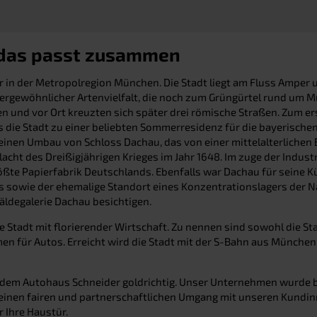
 das passt zusammen
in der Metropolregion München. Die Stadt liegt am Fluss Amper u
ßergewöhnlicher Artenvielfalt, die noch zum Grüngürtel rund um 
en und vor Ort kreuzten sich später drei römische Straßen. Zum er
ss die Stadt zu einer beliebten Sommerresidenz für die bayerisch
r einen Umbau von Schloss Dachau, das von einer mittelalterlich
lacht des Dreißigjährigen Krieges im Jahr 1648. Im zuge der Indus
ößte Papierfabrik Deutschlands. Ebenfalls war Dachau für seine K
s sowie der ehemalige Standort eines Konzentrationslagers der Na
äldegalerie Dachau besichtigen.
ne Stadt mit florierender Wirtschaft. Zu nennen sind sowohl die St
en für Autos. Erreicht wird die Stadt mit der S-Bahn aus Münch
dem Autohaus Schneider goldrichtig. Unser Unternehmen wurde ber
inen fairen und partnerschaftlichen Umgang mit unseren Kundinn
 Ihre Haustür.