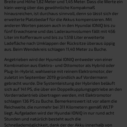
Breite und Höhe 1,82 Meter und 1,45 Meter. Dass die Werte ein
klein wenig über das gewöhnliche Kompakmaß
hinausreichen, ist durchaus sinnvoll, denn so lässt sich der
erweiterte Platzbedarf für die Akkus kompensieren. Mit
anderen Worten passen auch in den Hyundai IONIQ bis zu
fünf Erwachsene und das Laderaumvolumen fällt mit 456
Liter im Kofferraum und bis zu 1.518 Liter erweiterte
Ladefläche nach Umklappen der Rücksitze überaus üppig
aus. Beim Wendekreis schlagen 11,40 Meter zu Buche.
Angetrieben wird der Hyundai IONIQ entweder von einer
Kombination aus Elektro- und Ottomotor als Hybrid oder
Plug-In-Hybrid, wahlweise mit reinem Elektromotor, der
zuletzt im September 2019 gründlich auf Vordermann
gebracht wurde. Die Systemleistung der Hybriden beläuft
sich auf 141 PS, die über ein Doppelkupplungsgetriebe an den
Vorderradantrieb übertragen werden, mit Elektromotor
schlagen 136 PS zu Buche. Bemerkenswert ist vor allem die
Reichweite, die nunmehr bei 311 Kilometern gemäß WLTP
liegt. Aufgeladen wird der Hyundai IONIQ in nur rund acht
Stunden und natürlich besteht auch die
Schnellademöglichkeit, dank der der Akku innerhalb von