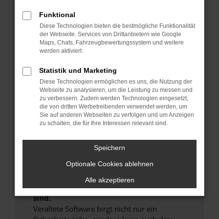
Hier sind ein paar Tipps, die dir helfen können:
Funktional
Überprüfe deine Firewall und deine
Diese Technologien bieten die bestmögliche Funktionalität
der Webseite. Services von Drittanbietern wie Google
Internetverbindung.
Maps, Chats, Fahrzeugbewertungssystem und weitere
Laden andere Webseiten, zum Beispiel deine
werden aktiviert.
Suchmaschine?
Statistik und Marketing
Prüfe deine Browsererweiterungen.
Manche Erweiterungen, wie Werbeblocker,
Diese Technologien ermöglichen es uns, die Nutzung der
Webseite zu analysieren, um die Leistung zu messen und
können das Laden bestimmter Seiten
zu verbessern. Zudem werden Technologien eingesetzt,
verhindern. Funktioniert die Seite in einem
die von dritten Werbetreibenden verwendet werden, um
anderen Browser oder in einem privaten
Sie auf anderen Webseiten zu verfolgen und um Anzeigen
zu schalten, die für Ihre Interessen relevant sind.
Fenster?
Starte dein Gerät neu.
Speichern
Das kann manchmal helfen, vorübergehende
Probleme zu beheben.
Optionale Cookies ablehnen
Stelle sicher, dass dein Browser und dein
Alle akzeptieren
Betriebssystem auf dem neuesten Stand
sind.
Veraltete Software birgt nicht nur ein