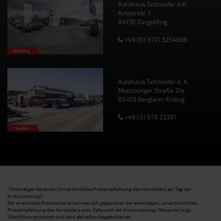
Autohaus Schneider e.K.
Amperstr. 1
84130 Dingolfing
+49 (0) 8731 3254866
Autohaus Schneider e. K.
Moosburger Straße 21a
85459 Berglern/Erding
+49 (0) 876 23397
1
Ehemaliger Neupreis (Unverbindliche Preisempfehlung des Herstellers am Tag der
Erstzulassung).
Der errechnete Preisvorteil errechnet sich gegenüber der ehemaligen, unverbindlichen
Preisempfehlung des Herstellers zum Zeitpunkt der Erstzulassung (Neupreis) zzgl.
Überführungskosten und dem aktuellen Angebotspreis.