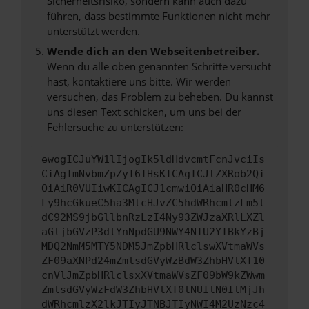
Sicherheitsrisiko, sondern kann auch dazu
führen, dass bestimmte Funktionen nicht mehr
unterstützt werden.
Wende dich an den Webseitenbetreiber.
Wenn du alle oben genannten Schritte versucht
hast, kontaktiere uns bitte. Wir werden
versuchen, das Problem zu beheben. Du kannst
uns diesen Text schicken, um uns bei der
Fehlersuche zu unterstützen:
ewogICJuYW1lIjogIk5ldHdvcmtFcnJvciIs
CiAgImNvbmZpZyI6IHsKICAgICJtZXRob2Qi
OiAiR0VUIiwKICAgICJ1cmwiOiAiaHR0cHM6
Ly9hcGkueC5ha3MtcHJvZC5hdWRhcmlzLm5l
dC92MS9jbGllbnRzLzI4Ny93ZWJzaXRlLXZl
aGljbGVzP3dlYnNpdGU9NWY4NTU2YTBkYzBj
MDQ2NmM5MTY5NDM5JmZpbHRlclswXVtmaWVs
ZF09aXNPd24mZmlsdGVyWzBdW3ZhbHVlXT10
cnVlJmZpbHRlclsxXVtmaWVsZF09bW9kZWwm
ZmlsdGVyWzFdW3ZhbHVlXT0lNUIlN0IlMjJh
dWRhcmlzX2lkJTIyJTNBJTIyNWI4M2UzNzc4