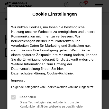
0
Zum
MENÜ
Standorte
Favoriten
Hauptinhalt
Cookie Einstellungen
springen
Startseite
Dachau
Hyundai
Hyundai IONIQ Dachau
Wir nutzen Cookies, um Ihnen die bestmögliche
Nutzung unserer Webseite zu ermöglichen und unsere
Hyundai IONIQ
Kommunikation mit Ihnen zu verbessern. Wir
berücksichtigen hierbei Ihre Präferenzen und
verarbeiten Daten für Marketing und Statistiken nur,
Dachau
wenn Sie uns Ihre Einwilligung geben. Wenn Sie zu
einem späteren Zeitpunkt Ihre Meinung ändern, können
Sie die Einwilligung jederzeit für die Zukunft widerrufen.
Weitere Informationen zum Umfang der
Datenverarbeitung finden Sie hier:
Datenschutzerklärung
,
Cookie-Richtlinie
.
Impressum
Folgende Kategorien von Cookies werden von uns eingesetzt:
Fehler: Network Error
Essentiell
Diese Technologien sind erforderlich, um die
Beim Laden ist ein Fehler aufgetreten.
Kernfunktionalität der Webseite zu gewährleisten.