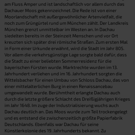
am Fluss Amper und ist landschaftlich vor allem durch das
Dachauer Moos gekennzeichnet. Die Rede ist von einer
Moorlandschaft mit außergewöhnlicher Artenvielfalt, die
noch zum Grüngürtel rund um München zählt. Der Landkreis
München grenzt unmittelbar im Westen an. In Dachau
siedelten bereits in der Steinzeit Menschen und vor Ort
kreuzten sich später drei römische Straßen. Zum ersten Mal
in Form einer Urkunde erwähnt, wird die Stadt im Jahr 805.
Vor allem die verkehrsgünstige Lage sorgte bald dafür, dass
die Stadt zu einer beliebten Sommerresidenz für die
bayerischen Fürsten wurde. Marktrechte wurden im 13.
Jahrhundert verliehen und im 16. Jahrhundert sorgten die
Wittelsbacher für einen Umbau von Schloss Dachau, das von
einer mittelalterlichen Burg in einen Renaissancebau
umgewandelt wurde. Berühmtheit erlangte Dachau auch
durch die letzte größere Schlacht des Dreißigjährigen Krieges
im Jahr 1648. Im zuge der Industrialisierung wuchs auch
Dachau deutlich an. Das Moos wurde zum Teil trockengelegt
und es entstand die zwischenzeitlich größte Papierfabrik
Deutschlands. Ebenfalls war Dachau für seine
Künstlerkolonie des 19. Jahrhunderts bekannt. Zu