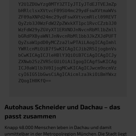
Y2U1ZDUwYzg0MTY3ZTIyJTIyJTdEJTVEJmZp
bHRlclsxXVtvcF09SU4mc29ydFswXVtmaWVs
ZF09aXNPd24mc29ydFswXVtvcmRlcl09REVT
QyZzb3J0WzFdW2ZpZWxkXT1pc1RvcCZzb3J0
WzFdW29yZGVyXT1ERVNDJnNvcnRbMl1bZmll
bGRdPXByaWNlJnNvcnRbMl1bb3JkZXJdPUFT
QyZsaW1pdD0yMCZza2lwPTAiLAogICAgImhl
YWRlcnMiOiB7fSwKICAgICJib2R5IjogbnVs
bCwKICAgICJleHBlY3QiOiB7CiAgICAgICJy
ZXNwb25zZVR5cGUiOiAiIgogICAgfSwKICAg
ICJ0aW1lb3V0IjogMCwKICAgICJwcm9ncmVz
cyI6IG51bGwsCiAgICAicmlza3kiOiBmYWxz
ZQogIH0KfQ==
Autohaus Schneider und Dachau – das
passt zusammen
Knapp 48.000 Menschen leben in Dachau und damit
unmittelbar in der Metropolregion München. Die Stadt liegt