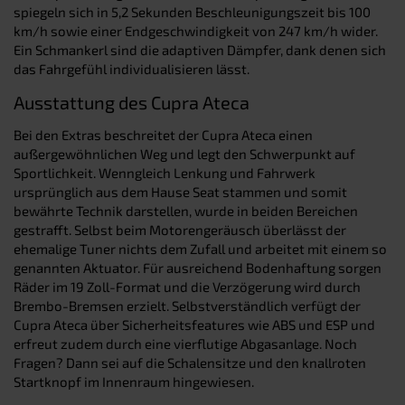
spiegeln sich in 5,2 Sekunden Beschleunigungszeit bis 100
km/h sowie einer Endgeschwindigkeit von 247 km/h wider.
Ein Schmankerl sind die adaptiven Dämpfer, dank denen sich
das Fahrgefühl individualisieren lässt.
Ausstattung des Cupra Ateca
Bei den Extras beschreitet der Cupra Ateca einen
außergewöhnlichen Weg und legt den Schwerpunkt auf
Sportlichkeit. Wenngleich Lenkung und Fahrwerk
ursprünglich aus dem Hause Seat stammen und somit
bewährte Technik darstellen, wurde in beiden Bereichen
gestrafft. Selbst beim Motorengeräusch überlässt der
ehemalige Tuner nichts dem Zufall und arbeitet mit einem so
genannten Aktuator. Für ausreichend Bodenhaftung sorgen
Räder im 19 Zoll-Format und die Verzögerung wird durch
Brembo-Bremsen erzielt. Selbstverständlich verfügt der
Cupra Ateca über Sicherheitsfeatures wie ABS und ESP und
erfreut zudem durch eine vierflutige Abgasanlage. Noch
Fragen? Dann sei auf die Schalensitze und den knallroten
Startknopf im Innenraum hingewiesen.