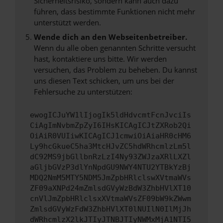
Sicherheitsrisiko, sondern kann auch dazu
führen, dass bestimmte Funktionen nicht mehr
unterstützt werden.
Wende dich an den Webseitenbetreiber.
Wenn du alle oben genannten Schritte versucht
hast, kontaktiere uns bitte. Wir werden
versuchen, das Problem zu beheben. Du kannst
uns diesen Text schicken, um uns bei der
Fehlersuche zu unterstützen:
ewogICJuYW1lIjogIk5ldHdvcmtFcnJvciIs
CiAgImNvbmZpZyI6IHsKICAgICJtZXRob2Qi
OiAiR0VUIiwKICAgICJ1cmwiOiAiaHR0cHM6
Ly9hcGkueC5ha3MtcHJvZC5hdWRhcmlzLm5l
dC92MS9jbGllbnRzLzI4Ny93ZWJzaXRlLXZl
aGljbGVzP3dlYnNpdGU9NWY4NTU2YTBkYzBj
MDQ2NmM5MTY5NDM5JmZpbHRlclswXVtmaWVs
ZF09aXNPd24mZmlsdGVyWzBdW3ZhbHVlXT10
cnVlJmZpbHRlclsxXVtmaWVsZF09bW9kZWwm
ZmlsdGVyWzFdW3ZhbHVlXT0lNUIlN0IlMjJh
dWRhcmlzX2lkJTIyJTNBJTIyNWMxMjA1NTI5