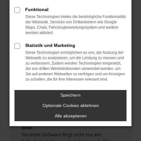
Hier sind ein paar Tipps, die dir helfen können:
Funktional
Überprüfe deine Firewall und deine
Diese Technologien bieten die bestmögliche Funktionalität
der Webseite. Services von Drittanbietern wie Google
Internetverbindung.
Maps, Chats, Fahrzeugbewertungssystem und weitere
Laden andere Webseiten, zum Beispiel deine
werden aktiviert.
Suchmaschine?
Statistik und Marketing
Prüfe deine Browsererweiterungen.
Manche Erweiterungen, wie Werbeblocker,
Diese Technologien ermöglichen es uns, die Nutzung der
Webseite zu analysieren, um die Leistung zu messen und
können das Laden bestimmter Seiten
zu verbessern. Zudem werden Technologien eingesetzt,
verhindern. Funktioniert die Seite in einem
die von dritten Werbetreibenden verwendet werden, um
anderen Browser oder in einem privaten
Sie auf anderen Webseiten zu verfolgen und um Anzeigen
zu schalten, die für Ihre Interessen relevant sind.
Fenster?
Starte dein Gerät neu.
Speichern
Das kann manchmal helfen, vorübergehende
Probleme zu beheben.
Optionale Cookies ablehnen
Stelle sicher, dass dein Browser und dein
Alle akzeptieren
Betriebssystem auf dem neuesten Stand
sind.
Veraltete Software birgt nicht nur ein