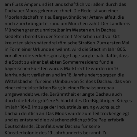
am Fluss Amper und ist landschaftlich vor allem durch das
Dachauer Moos gekennzeichnet. Die Rede ist von einer
Moorlandschaft mit außergewöhnlicher Artenvielfalt, die
noch zum Grüngürtel rund um München zählt. Der Landkreis
München grenzt unmittelbar im Westen an. In Dachau
siedelten bereits in der Steinzeit Menschen und vor Ort
kreuzten sich später drei römische Straßen. Zum ersten Mal
in Form einer Urkunde erwähnt, wird die Stadt im Jahr 805.
Vor allem die verkehrsgünstige Lage sorgte bald dafür, dass
die Stadt zu einer beliebten Sommerresidenz für die
bayerischen Fürsten wurde. Marktrechte wurden im 13.
Jahrhundert verliehen und im 16. Jahrhundert sorgten die
Wittelsbacher für einen Umbau von Schloss Dachau, das von
einer mittelalterlichen Burg in einen Renaissancebau
umgewandelt wurde. Berühmtheit erlangte Dachau auch
durch die letzte größere Schlacht des Dreißigjährigen Krieges
im Jahr 1648. Im zuge der Industrialisierung wuchs auch
Dachau deutlich an. Das Moos wurde zum Teil trockengelegt
und es entstand die zwischenzeitlich größte Papierfabrik
Deutschlands. Ebenfalls war Dachau für seine
Künstlerkolonie des 19. Jahrhunderts bekannt. Zu