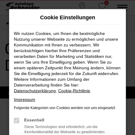
0
Zum
MENÜ
Standorte
Favoriten
Hauptinhalt
Cookie Einstellungen
springen
Startseite
Dachau
CUPRA
CUPRA Ateca Dachau
Wir nutzen Cookies, um Ihnen die bestmögliche
Nutzung unserer Webseite zu ermöglichen und unsere
CUPRA Ateca
Kommunikation mit Ihnen zu verbessern. Wir
berücksichtigen hierbei Ihre Präferenzen und
verarbeiten Daten für Marketing und Statistiken nur,
Dachau
wenn Sie uns Ihre Einwilligung geben. Wenn Sie zu
einem späteren Zeitpunkt Ihre Meinung ändern, können
Sie die Einwilligung jederzeit für die Zukunft widerrufen.
Weitere Informationen zum Umfang der
Datenverarbeitung finden Sie hier:
Datenschutzerklärung
,
Cookie-Richtlinie
.
Impressum
Folgende Kategorien von Cookies werden von uns eingesetzt:
Fehler: Network Error
Essentiell
Diese Technologien sind erforderlich, um die
Beim Laden ist ein Fehler aufgetreten.
Kernfunktionalität der Webseite zu gewährleisten.