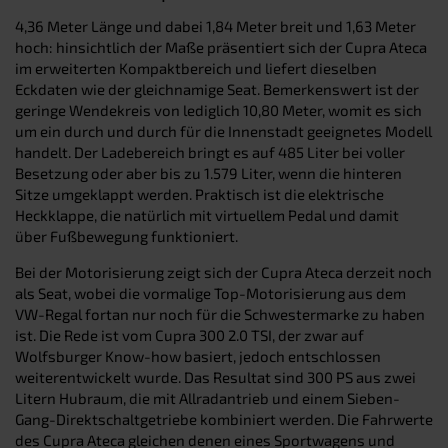
4,36 Meter Länge und dabei 1,84 Meter breit und 1,63 Meter
hoch: hinsichtlich der Maße präsentiert sich der Cupra Ateca
im erweiterten Kompaktbereich und liefert dieselben
Eckdaten wie der gleichnamige Seat. Bemerkenswert ist der
geringe Wendekreis von lediglich 10,80 Meter, womit es sich
um ein durch und durch für die Innenstadt geeignetes Modell
handelt. Der Ladebereich bringt es auf 485 Liter bei voller
Besetzung oder aber bis zu 1.579 Liter, wenn die hinteren
Sitze umgeklappt werden. Praktisch ist die elektrische
Heckklappe, die natürlich mit virtuellem Pedal und damit
über Fußbewegung funktioniert.
Bei der Motorisierung zeigt sich der Cupra Ateca derzeit noch
als Seat, wobei die vormalige Top-Motorisierung aus dem
VW-Regal fortan nur noch für die Schwestermarke zu haben
ist. Die Rede ist vom Cupra 300 2.0 TSI, der zwar auf
Wolfsburger Know-how basiert, jedoch entschlossen
weiterentwickelt wurde. Das Resultat sind 300 PS aus zwei
Litern Hubraum, die mit Allradantrieb und einem Sieben-
Gang-Direktschaltgetriebe kombiniert werden. Die Fahrwerte
des Cupra Ateca gleichen denen eines Sportwagens und