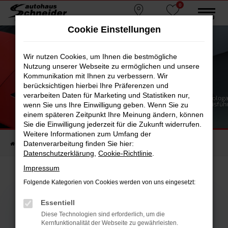
0
Zum
MENÜ
Standorte
Favoriten
Hauptinhalt
Cookie Einstellungen
springen
Wir nutzen Cookies, um Ihnen die bestmögliche
Nutzung unserer Webseite zu ermöglichen und unsere
Kommunikation mit Ihnen zu verbessern. Wir
berücksichtigen hierbei Ihre Präferenzen und
verarbeiten Daten für Marketing und Statistiken nur,
Der Hyundai IONIQ 3 steht noch nicht zum Verkauf. Die Homologa
die Kraftstoffverbrauchsermittlung der deutschen Länderausfüh
wenn Sie uns Ihre Einwilligung geben. Wenn Sie zu
erfolgen unmittelbar vor der Markteinführung.
Der Hyundai IONIQ 3
einem späteren Zeitpunkt Ihre Meinung ändern, können
Die Zukunft der Elektromobilität
Sie die Einwilligung jederzeit für die Zukunft widerrufen.
Weitere Informationen zum Umfang der
Datenverarbeitung finden Sie hier:
Startseite
Schneider Gruppe
Blog
Datenschutzerklärung
,
Cookie-Richtlinie
.
Impressum
Folgende Kategorien von Cookies werden von uns eingesetzt:
Essentiell
Diese Technologien sind erforderlich, um die
Kernfunktionalität der Webseite zu gewährleisten.