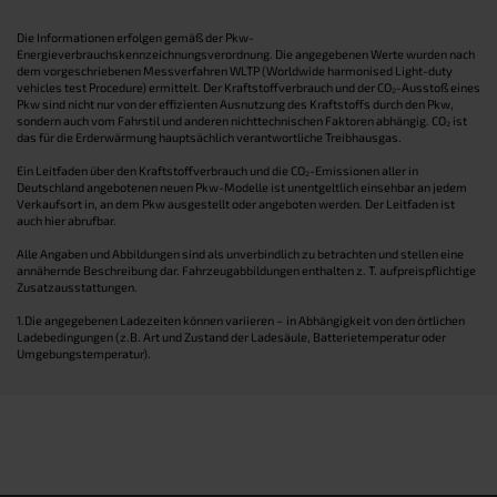
Die Informationen erfolgen gemäß der Pkw-
Energieverbrauchskennzeichnungsverordnung. Die angegebenen Werte wurden nach
dem vorgeschriebenen Messverfahren WLTP (Worldwide harmonised Light-duty
vehicles test Procedure) ermittelt. Der Kraftstoffverbrauch und der CO₂-Ausstoß eines
Pkw sind nicht nur von der effizienten Ausnutzung des Kraftstoffs durch den Pkw,
sondern auch vom Fahrstil und anderen nichttechnischen Faktoren abhängig. CO₂ ist
das für die Erderwärmung hauptsächlich verantwortliche Treibhausgas.
Ein Leitfaden über den Kraftstoffverbrauch und die CO₂-Emissionen aller in
Deutschland angebotenen neuen Pkw-Modelle ist unentgeltlich einsehbar an jedem
Verkaufsort in, an dem Pkw ausgestellt oder angeboten werden. Der Leitfaden ist
auch hier abrufbar.
Alle Angaben und Abbildungen sind als unverbindlich zu betrachten und stellen eine
annähernde Beschreibung dar. Fahrzeugabbildungen enthalten z. T. aufpreispflichtige
Zusatzausstattungen.
1.Die angegebenen Ladezeiten können variieren – in Abhängigkeit von den örtlichen
Ladebedingungen (z.B. Art und Zustand der Ladesäule, Batterietemperatur oder
Umgebungstemperatur).