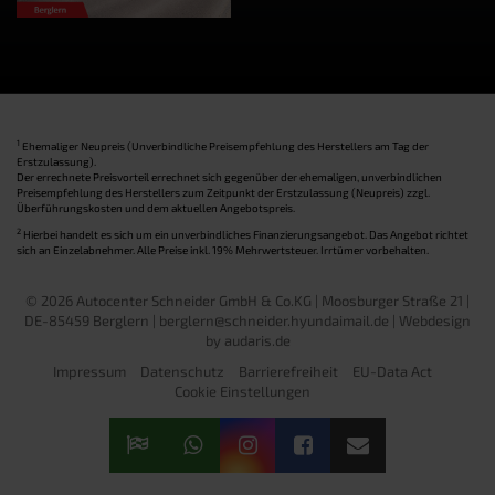
1
Ehemaliger Neupreis (Unverbindliche Preisempfehlung des Herstellers am Tag der
Erstzulassung).
Der errechnete Preisvorteil errechnet sich gegenüber der ehemaligen, unverbindlichen
Preisempfehlung des Herstellers zum Zeitpunkt der Erstzulassung (Neupreis) zzgl.
Überführungskosten und dem aktuellen Angebotspreis.
2
Hierbei handelt es sich um ein unverbindliches Finanzierungsangebot. Das Angebot richtet
sich an Einzelabnehmer. Alle Preise inkl. 19% Mehrwertsteuer. Irrtümer vorbehalten.
© 2026 Autocenter Schneider GmbH & Co.KG | Moosburger Straße 21 |
DE-85459 Berglern | berglern@schneider.hyundaimail.de |
Webdesign
by audaris.de
Impressum
Datenschutz
Barrierefreiheit
EU-Data Act
Cookie Einstellungen