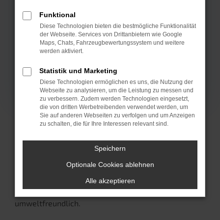
Funktional
Diese Technologien bieten die bestmögliche Funktionalität
der Webseite. Services von Drittanbietern wie Google
Maps, Chats, Fahrzeugbewertungssystem und weitere
werden aktiviert.
Statistik und Marketing
Diese Technologien ermöglichen es uns, die Nutzung der
Webseite zu analysieren, um die Leistung zu messen und
zu verbessern. Zudem werden Technologien eingesetzt,
die von dritten Werbetreibenden verwendet werden, um
Sie auf anderen Webseiten zu verfolgen und um Anzeigen
Intelligente
zu schalten, die für Ihre Interessen relevant sind.
Elektromobilität
Speichern
Optionale Cookies ablehnen
Der Hyundai IONIQ 3 verbindet modernes Design mit
intelligenter Elektrotechnologie. Perfekt für den
Alle akzeptieren
urbanen Alltag – zuverlässig, wirtschaftlich und
umweltfreundlich.