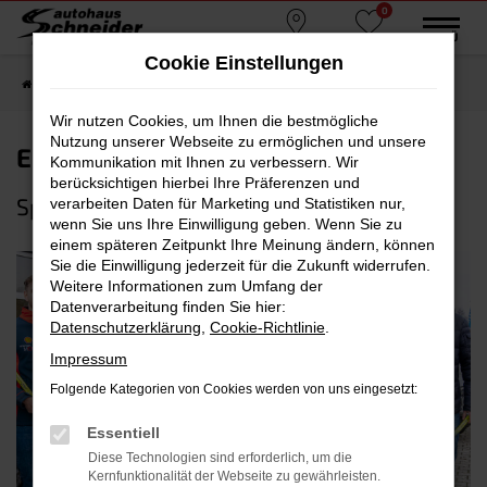
0
Zum
MENÜ
Standorte
Favoriten
Hauptinhalt
Cookie Einstellungen
springen
Startseite
Schneider Gruppe
Blog
Wir nutzen Cookies, um Ihnen die bestmögliche
Nutzung unserer Webseite zu ermöglichen und unsere
Erding Gladiators - 3 Hyundai SUVs
Kommunikation mit Ihnen zu verbessern. Wir
berücksichtigen hierbei Ihre Präferenzen und
Sponsor
verarbeiten Daten für Marketing und Statistiken nur,
wenn Sie uns Ihre Einwilligung geben. Wenn Sie zu
einem späteren Zeitpunkt Ihre Meinung ändern, können
Sie die Einwilligung jederzeit für die Zukunft widerrufen.
Weitere Informationen zum Umfang der
Datenverarbeitung finden Sie hier:
Datenschutzerklärung
,
Cookie-Richtlinie
.
Impressum
Folgende Kategorien von Cookies werden von uns eingesetzt:
Essentiell
Diese Technologien sind erforderlich, um die
Kernfunktionalität der Webseite zu gewährleisten.