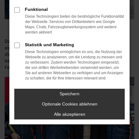
Funktional
Diese Technologien bieten die bestmögliche Funktionalität
der Webseite. Services von Drittanbietern wie Google
Auslieferung
Maps, Chats, Fahrzeugbewertungssystem und weitere
werden aktiviert.
Das Autohaus Schneider übergibt einen Hyundai SANTA FE,
Statistik und Marketing
einen Hyundai TUCSON und einen Hyundai KONA Elektro an
Diese Technologien ermöglichen es uns, die Nutzung der
die Erding Gladiators. Das Team ist mit den beliebten SUVs
Webseite zu analysieren, um die Leistung zu messen und
bestens ausgestattet. Der Teamchef und sportliche Leiter
zu verbessern. Zudem werden Technologien eingesetzt,
Felix Schütz nimmt die Autos mit seinen Spielern entgegen.
die von dritten Werbetreibenden verwendet werden, um
Sie auf anderen Webseiten zu verfolgen und um Anzeigen
zu schalten, die für Ihre Interessen relevant sind.
Speichern
Optionale Cookies ablehnen
Alle akzeptieren