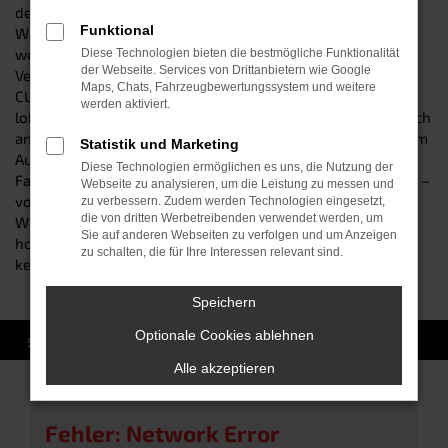
den weltweit renommiertesten Automobilfirmen gehört.
Funktional
Während Fahrzeuge konkurrierender Anbieter bereits nach
wenigen Jahren im Straßenverkehr profunde Mängel und
Diese Technologien bieten die bestmögliche Funktionalität
der Webseite. Services von Drittanbietern wie Google
Verschleißerscheinungen aufweisen, ist ein gleich alter
Maps, Chats, Fahrzeugbewertungssystem und weitere
CUPRA Ateca meist immer noch bestens Schuss. Dennoch
werden aktiviert.
lohnt es sich, auch hier auf Nummer Sicher zu gehen und sich
an einen vertrauenswürdigen Händler zu wenden. Bei uns im
Statistik und Marketing
Autohaus Schneider werden sämtliche angekauften
Diese Technologien ermöglichen es uns, die Nutzung der
Fahrzeuge einem minutiösen Werkstatt-Check unterzogen –
Webseite zu analysieren, um die Leistung zu messen und
vom Motor bis hin zum Scheibenwischer. Wir bringen Ihren
zu verbessern. Zudem werden Technologien eingesetzt,
die von dritten Werbetreibenden verwendet werden, um
Wagen fachkundig auf Vordermann und bauen bei Bedarf
Sie auf anderen Webseiten zu verfolgen und um Anzeigen
hochwertige Ersatzteile ein – damit Sie nach dem Autokauf
zu schalten, die für Ihre Interessen relevant sind.
kein böses Erwachen fürchten müssen.
Speichern
Optionale Cookies ablehnen
Alle akzeptieren
Fehler: Network Error