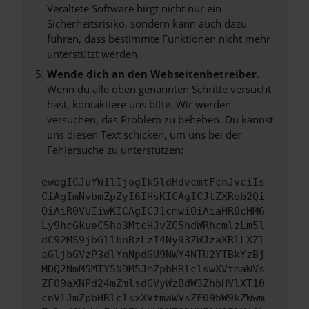
Veraltete Software birgt nicht nur ein
Sicherheitsrisiko, sondern kann auch dazu
führen, dass bestimmte Funktionen nicht mehr
unterstützt werden.
Wende dich an den Webseitenbetreiber.
Wenn du alle oben genannten Schritte versucht
hast, kontaktiere uns bitte. Wir werden
versuchen, das Problem zu beheben. Du kannst
uns diesen Text schicken, um uns bei der
Fehlersuche zu unterstützen:
ewogICJuYW1lIjogIk5ldHdvcmtFcnJvciIs
CiAgImNvbmZpZyI6IHsKICAgICJtZXRob2Qi
OiAiR0VUIiwKICAgICJ1cmwiOiAiaHR0cHM6
Ly9hcGkueC5ha3MtcHJvZC5hdWRhcmlzLm5l
dC92MS9jbGllbnRzLzI4Ny93ZWJzaXRlLXZl
aGljbGVzP3dlYnNpdGU9NWY4NTU2YTBkYzBj
MDQ2NmM5MTY5NDM5JmZpbHRlclswXVtmaWVs
ZF09aXNPd24mZmlsdGVyWzBdW3ZhbHVlXT10
cnVlJmZpbHRlclsxXVtmaWVsZF09bW9kZWwm