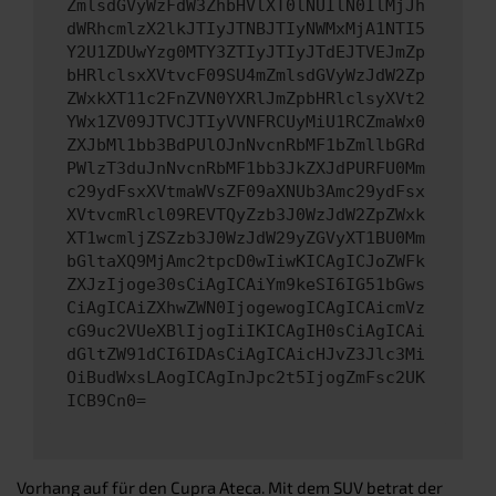
ZmlsdGVyWzFdW3ZhbHVlXT0lNUIlN0IlMjJh
dWRhcmlzX2lkJTIyJTNBJTIyNWMxMjA1NTI5
Y2U1ZDUwYzg0MTY3ZTIyJTIyJTdEJTVEJmZp
bHRlclsxXVtvcF09SU4mZmlsdGVyWzJdW2Zp
ZWxkXT11c2FnZVN0YXRlJmZpbHRlclsyXVt2
YWx1ZV09JTVCJTIyVVNFRCUyMiU1RCZmaWx0
ZXJbMl1bb3BdPUlOJnNvcnRbMF1bZmllbGRd
PWlzT3duJnNvcnRbMF1bb3JkZXJdPURFU0Mm
c29ydFsxXVtmaWVsZF09aXNUb3Amc29ydFsx
XVtvcmRlcl09REVTQyZzb3J0WzJdW2ZpZWxk
XT1wcmljZSZzb3J0WzJdW29yZGVyXT1BU0Mm
bGltaXQ9MjAmc2tpcD0wIiwKICAgICJoZWFk
ZXJzIjoge30sCiAgICAiYm9keSI6IG51bGws
CiAgICAiZXhwZWN0IjogewogICAgICAicmVz
cG9uc2VUeXBlIjogIiIKICAgIH0sCiAgICAi
dGltZW91dCI6IDAsCiAgICAicHJvZ3Jlc3Mi
OiBudWxsLAogICAgInJpc2t5IjogZmFsc2UK
ICB9Cn0=
Vorhang auf für den Cupra Ateca. Mit dem SUV betrat der