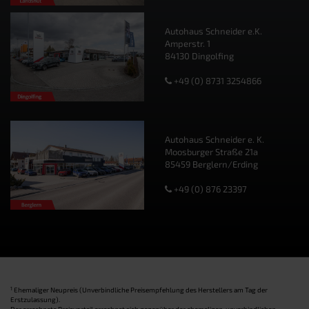
Autohaus Schneider e.K.
Amperstr. 1
84130 Dingolfing
+49 (0) 8731 3254866
Autohaus Schneider e. K.
Moosburger Straße 21a
85459 Berglern/Erding
+49 (0) 876 23397
1
Ehemaliger Neupreis (Unverbindliche Preisempfehlung des Herstellers am Tag der
Erstzulassung).