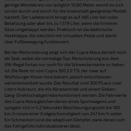
geringe Wendekreis von lediglich 10,80 Meter, womit es sich
um ein durch und durch für die Innenstadt geeignetes Modell
handelt. Der Ladebereich bringt es auf 485 Liter bei voller
Besetzung oder aber bis zu 1.579 Liter, wenn die hinteren
Sitze umgeklappt werden. Praktisch ist die elektrische
Heckklappe, die natürlich mit virtuellem Pedal und damit
über Fußbewegung funktioniert.
Bei der Motorisierung zeigt sich der Cupra Ateca derzeit noch
als Seat, wobei die vormalige Top-Motorisierung aus dem
VW-Regal fortan nur noch für die Schwestermarke zu haben
ist. Die Rede ist vom Cupra 300 2.0 TSI, der zwar auf
Wolfsburger Know-how basiert, jedoch entschlossen
weiterentwickelt wurde. Das Resultat sind 300 PS aus zwei
Litern Hubraum, die mit Allradantrieb und einem Sieben-
Gang-Direktschaltgetriebe kombiniert werden. Die Fahrwerte
des Cupra Ateca gleichen denen eines Sportwagens und
spiegeln sich in 5,2 Sekunden Beschleunigungszeit bis 100
km/h sowie einer Endgeschwindigkeit von 247 km/h wider.
Ein Schmankerl sind die adaptiven Dämpfer, dank denen sich
das Fahrgefühl individualisieren lässt.