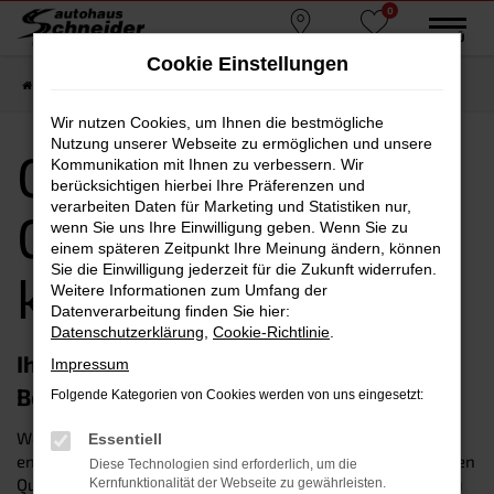
0
Zum
MENÜ
Standorte
Favoriten
Hauptinhalt
Cookie Einstellungen
springen
Startseite
CUPRA
CUPRA Ateca
CUPRA Ateca Gebrauchtwagen kaufen
Wir nutzen Cookies, um Ihnen die bestmögliche
Nutzung unserer Webseite zu ermöglichen und unsere
CUPRA Ateca
Kommunikation mit Ihnen zu verbessern. Wir
berücksichtigen hierbei Ihre Präferenzen und
verarbeiten Daten für Marketing und Statistiken nur,
Gebrauchtwagen
wenn Sie uns Ihre Einwilligung geben. Wenn Sie zu
einem späteren Zeitpunkt Ihre Meinung ändern, können
Sie die Einwilligung jederzeit für die Zukunft widerrufen.
kaufen
Weitere Informationen zum Umfang der
Datenverarbeitung finden Sie hier:
Datenschutzerklärung
,
Cookie-Richtlinie
.
Ihr CUPRA Ateca Gebrauchtwagen:
Impressum
Bewährtes in Bestform
Folgende Kategorien von Cookies werden von uns eingesetzt:
Wer sich für einen CUPRA Ateca Gebrauchtwagen
Essentiell
entscheidet, setzt auf robuste Langlebigkeit – und die hohen
Diese Technologien sind erforderlich, um die
Qualitätsstandards eines Herstellers, der nicht umsonst zu
Kernfunktionalität der Webseite zu gewährleisten.