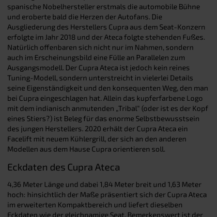
spanische Nobelhersteller erstmals die automobile Bühne
und eroberte bald die Herzen der Autofans. Die
Ausgliederung des Herstellers Cupra aus dem Seat-Konzern
erfolgte im Jahr 2018 und der Ateca folgte stehenden Fußes.
Natürlich offenbaren sich nicht nur im Nahmen, sondern
auch im Erscheinungsbild eine Fülle an Parallelen zum
Ausgangsmodell. Der Cupra Ateca ist jedoch kein reines
Tuning-Modell, sondern unterstreicht in vielerlei Details
seine Eigenständigkeit und den konsequenten Weg, den man
bei Cupra eingeschlagen hat. Allein das kupferfarbene Logo
mit dem indianisch anmutenden „Tribal“ (oder ist es der Kopf
eines Stiers?) ist Beleg für das enorme Selbstbewusstsein
des jungen Herstellers. 2020 erhält der Cupra Ateca ein
Facelift mit neuem Kühlergrill, der sich an den anderen
Modellen aus dem Hause Cupra orientieren soll.
Eckdaten des Cupra Ateca
4,36 Meter Länge und dabei 1,84 Meter breit und 1,63 Meter
hoch: hinsichtlich der Maße präsentiert sich der Cupra Ateca
im erweiterten Kompaktbereich und liefert dieselben
Eckdaten wie der gleichnamige Seat. Bemerkenswert ist der