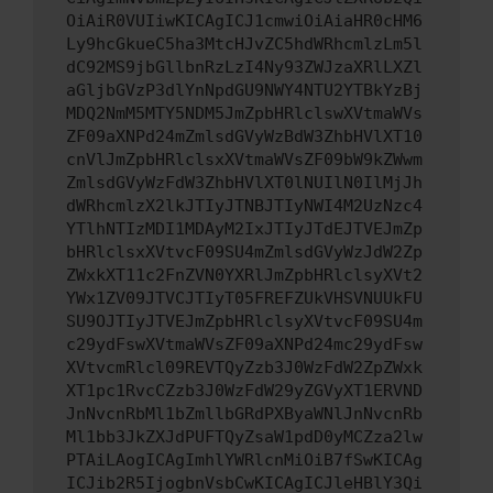
OiAiR0VUIiwKICAgICJ1cmwiOiAiaHR0cHM6
Ly9hcGkueC5ha3MtcHJvZC5hdWRhcmlzLm5l
dC92MS9jbGllbnRzLzI4Ny93ZWJzaXRlLXZl
aGljbGVzP3dlYnNpdGU9NWY4NTU2YTBkYzBj
MDQ2NmM5MTY5NDM5JmZpbHRlclswXVtmaWVs
ZF09aXNPd24mZmlsdGVyWzBdW3ZhbHVlXT10
cnVlJmZpbHRlclsxXVtmaWVsZF09bW9kZWwm
ZmlsdGVyWzFdW3ZhbHVlXT0lNUIlN0IlMjJh
dWRhcmlzX2lkJTIyJTNBJTIyNWI4M2UzNzc4
YTlhNTIzMDI1MDAyM2IxJTIyJTdEJTVEJmZp
bHRlclsxXVtvcF09SU4mZmlsdGVyWzJdW2Zp
ZWxkXT11c2FnZVN0YXRlJmZpbHRlclsyXVt2
YWx1ZV09JTVCJTIyT05FREFZUkVHSVNUUkFU
SU9OJTIyJTVEJmZpbHRlclsyXVtvcF09SU4m
c29ydFswXVtmaWVsZF09aXNPd24mc29ydFsw
XVtvcmRlcl09REVTQyZzb3J0WzFdW2ZpZWxk
XT1pc1RvcCZzb3J0WzFdW29yZGVyXT1ERVND
JnNvcnRbMl1bZmllbGRdPXByaWNlJnNvcnRb
Ml1bb3JkZXJdPUFTQyZsaW1pdD0yMCZza2lw
PTAiLAogICAgImhlYWRlcnMiOiB7fSwKICAg
ICJib2R5IjogbnVsbCwKICAgICJleHBlY3Qi