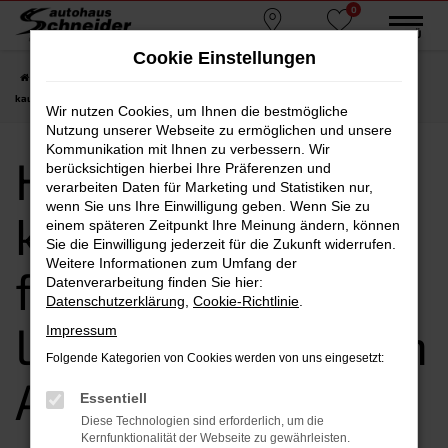
0
Zum
MENÜ
Standorte
Favoriten
Hauptinhalt
Cookie Einstellungen
springen
Startseite
Augsburg
Hyundai
Hyundai TUCSON
Hyundai TUCSON
kaufen, leasen, finanzieren | Lieferservice nach Augsburg
Wir nutzen Cookies, um Ihnen die bestmögliche
Nutzung unserer Webseite zu ermöglichen und unsere
Kommunikation mit Ihnen zu verbessern. Wir
Hyundai TUCSON
berücksichtigen hierbei Ihre Präferenzen und
verarbeiten Daten für Marketing und Statistiken nur,
wenn Sie uns Ihre Einwilligung geben. Wenn Sie zu
kaufen, leasen,
einem späteren Zeitpunkt Ihre Meinung ändern, können
Sie die Einwilligung jederzeit für die Zukunft widerrufen.
Weitere Informationen zum Umfang der
finanzieren |
Datenverarbeitung finden Sie hier:
Datenschutzerklärung
,
Cookie-Richtlinie
.
Lieferservice nach
Impressum
Folgende Kategorien von Cookies werden von uns eingesetzt:
Augsburg
Essentiell
Diese Technologien sind erforderlich, um die
Kernfunktionalität der Webseite zu gewährleisten.