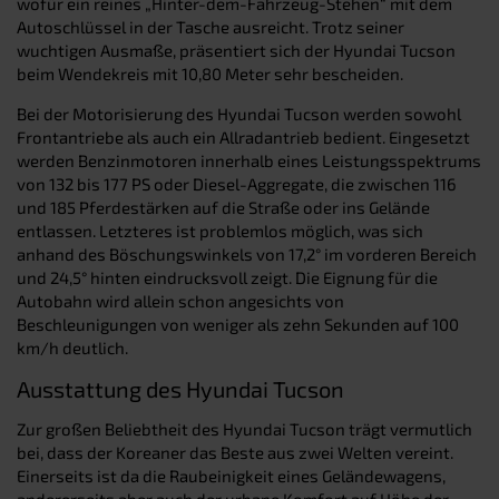
wofür ein reines „Hinter-dem-Fahrzeug-Stehen“ mit dem
Autoschlüssel in der Tasche ausreicht. Trotz seiner
wuchtigen Ausmaße, präsentiert sich der Hyundai Tucson
beim Wendekreis mit 10,80 Meter sehr bescheiden.
Bei der Motorisierung des Hyundai Tucson werden sowohl
Frontantriebe als auch ein Allradantrieb bedient. Eingesetzt
werden Benzinmotoren innerhalb eines Leistungsspektrums
von 132 bis 177 PS oder Diesel-Aggregate, die zwischen 116
und 185 Pferdestärken auf die Straße oder ins Gelände
entlassen. Letzteres ist problemlos möglich, was sich
anhand des Böschungswinkels von 17,2° im vorderen Bereich
und 24,5° hinten eindrucksvoll zeigt. Die Eignung für die
Autobahn wird allein schon angesichts von
Beschleunigungen von weniger als zehn Sekunden auf 100
km/h deutlich.
Ausstattung des Hyundai Tucson
Zur großen Beliebtheit des Hyundai Tucson trägt vermutlich
bei, dass der Koreaner das Beste aus zwei Welten vereint.
Einerseits ist da die Raubeinigkeit eines Geländewagens,
andererseits aber auch der urbane Komfort auf Höhe der