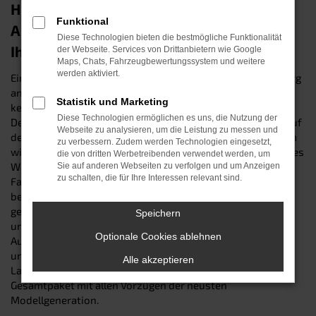
Hyundai TUCSON Tageszulassung in
Funktional
Augsburg – unser Spargeheimnis für
Diese Technologien bieten die bestmögliche Funktionalität
Ihren Geldbeutel
der Webseite. Services von Drittanbietern wie Google
Maps, Chats, Fahrzeugbewertungssystem und weitere
werden aktiviert.
Eine Tageszulassung, ist der preisgünstige Weg, in Augsburg
an einen nagelneuen Hyundai TUCSON zu kommen. Sie
Statistik und Marketing
kennen den Trick noch nicht? Dann klären wir Sie gerne auf:
Diese Technologien ermöglichen es uns, die Nutzung der
Der Kunstgriff besteht darin, ein fabrikfrisches Fahrzeug auf
Webseite zu analysieren, um die Leistung zu messen und
dem Papier in einen Gebrauchtwagen zu verwandeln, indem
zu verbessern. Zudem werden Technologien eingesetzt,
wir es für genau einen Tag auf uns zulassen. Der Zustand des
die von dritten Werbetreibenden verwendet werden, um
Wagens bleibt dadurch unverändert. Schließlich wurde das
Sie auf anderen Webseiten zu verfolgen und um Anzeigen
zu schalten, die für Ihre Interessen relevant sind.
Fahrzeug während der Zulassung keinen Kilometer weit
bewegt und wartet demnach „jungfräulich“ auf Ihre erste
gemeinsame Fahrt. Besuchen sie uns online oder an einem
Speichern
unserer Standorte und entdecken Sie unsere verlockende
Optionale Cookies ablehnen
Auswahl an Hyundai TUCSON Tageszulassungen mit
unterschiedlichen Motorisierungen, Ausstattungen und
Alle akzeptieren
Lackierungen. Wir garantieren Ihnen ein attraktives
Gesamtpaket mit allen Vorzügen der neusten
Modellgeneration.