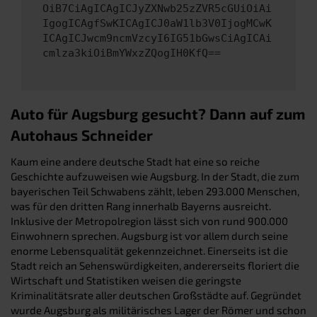
OiB7CiAgICAgICJyZXNwb25zZVR5cGUiOiAi
IgogICAgfSwKICAgICJ0aW1lb3V0IjogMCwK
ICAgICJwcm9ncmVzcyI6IG51bGwsCiAgICAi
cmlza3kiOiBmYWxzZQogIH0KfQ==
Auto für Augsburg gesucht? Dann auf zum
Autohaus Schneider
Kaum eine andere deutsche Stadt hat eine so reiche
Geschichte aufzuweisen wie Augsburg. In der Stadt, die zum
bayerischen Teil Schwabens zählt, leben 293.000 Menschen,
was für den dritten Rang innerhalb Bayerns ausreicht.
Inklusive der Metropolregion lässt sich von rund 900.000
Einwohnern sprechen. Augsburg ist vor allem durch seine
enorme Lebensqualität gekennzeichnet. Einerseits ist die
Stadt reich an Sehenswürdigkeiten, andererseits floriert die
Wirtschaft und Statistiken weisen die geringste
Kriminalitätsrate aller deutschen Großstädte auf. Gegründet
wurde Augsburg als militärisches Lager der Römer und schon