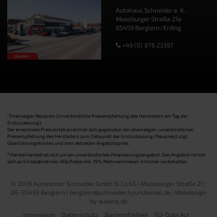
Autohaus Schneider e. K.
Moosburger Straße 21a
85459 Berglern/Erding
+49 (0) 876 23397
1
Ehemaliger Neupreis (Unverbindliche Preisempfehlung des Herstellers am Tag der
Erstzulassung).
Der errechnete Preisvorteil errechnet sich gegenüber der ehemaligen, unverbindlichen
Preisempfehlung des Herstellers zum Zeitpunkt der Erstzulassung (Neupreis) zzgl.
Überführungskosten und dem aktuellen Angebotspreis.
2
Hierbei handelt es sich um ein unverbindliches Finanzierungsangebot. Das Angebot richtet
sich an Einzelabnehmer. Alle Preise inkl. 19% Mehrwertsteuer. Irrtümer vorbehalten.
© 2026 Autocenter Schneider GmbH & Co.KG | Moosburger Straße 21 |
DE-85459 Berglern | berglern@schneider.hyundaimail.de |
Webdesign
by audaris.de
Impressum
Datenschutz
Barrierefreiheit
EU-Data Act