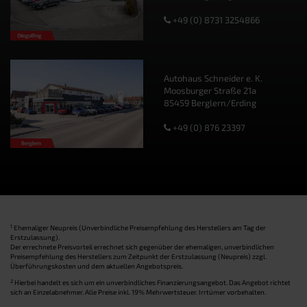
+49 (0) 8731 3254866
Autohaus Schneider e. K.
Moosburger Straße 21a
85459 Berglern/Erding
+49 (0) 876 23397
1
Ehemaliger Neupreis (Unverbindliche Preisempfehlung des Herstellers am Tag der
Erstzulassung).
Der errechnete Preisvorteil errechnet sich gegenüber der ehemaligen, unverbindlichen
Preisempfehlung des Herstellers zum Zeitpunkt der Erstzulassung (Neupreis) zzgl.
Überführungskosten und dem aktuellen Angebotspreis.
2
Hierbei handelt es sich um ein unverbindliches Finanzierungsangebot. Das Angebot richtet
sich an Einzelabnehmer. Alle Preise inkl. 19% Mehrwertsteuer. Irrtümer vorbehalten.