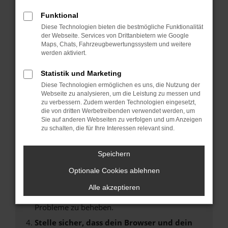
Fehler: Network Error
Funktional
Diese Technologien bieten die bestmögliche Funktionalität
Beim Laden ist ein Fehler aufgetreten.
der Webseite. Services von Drittanbietern wie Google
Maps, Chats, Fahrzeugbewertungssystem und weitere
Hier sind ein paar Tipps, die dir helfen können:
werden aktiviert.
Überprüfe deine Firewall und deine
Statistik und Marketing
Internetverbindung.
Diese Technologien ermöglichen es uns, die Nutzung der
Laden andere Webseiten, zum Beispiel deine
Webseite zu analysieren, um die Leistung zu messen und
Suchmaschine?
zu verbessern. Zudem werden Technologien eingesetzt,
die von dritten Werbetreibenden verwendet werden, um
Prüfe deine Browsererweiterungen.
Sie auf anderen Webseiten zu verfolgen und um Anzeigen
Manche Erweiterungen, wie Werbeblocker,
zu schalten, die für Ihre Interessen relevant sind.
können das Laden bestimmter Seiten
verhindern. Funktioniert die Seite in einem
Speichern
anderen Browser oder in einem privaten
Fenster?
Optionale Cookies ablehnen
Starte dein Gerät neu.
Alle akzeptieren
Das kann manchmal helfen, vorübergehende
Probleme zu beheben.
Stelle sicher, dass dein Browser und dein