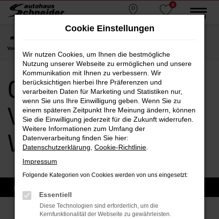
0
Zum
MENÜ
Standorte
Favoriten
Hauptinhalt
Cookie Einstellungen
springen
Startseite
Waldkraiburg
CUPRA
CUPRA Ateca
CUPRA Ateca
Vorführwagen Waldkraiburg
Wir nutzen Cookies, um Ihnen die bestmögliche
Nutzung unserer Webseite zu ermöglichen und unsere
Kommunikation mit Ihnen zu verbessern. Wir
CUPRA Ateca
berücksichtigen hierbei Ihre Präferenzen und
verarbeiten Daten für Marketing und Statistiken nur,
wenn Sie uns Ihre Einwilligung geben. Wenn Sie zu
Vorführwagen
einem späteren Zeitpunkt Ihre Meinung ändern, können
Sie die Einwilligung jederzeit für die Zukunft widerrufen.
Weitere Informationen zum Umfang der
Waldkraiburg
Datenverarbeitung finden Sie hier:
Datenschutzerklärung
,
Cookie-Richtlinie
.
Impressum
Folgende Kategorien von Cookies werden von uns eingesetzt:
Essentiell
Diese Technologien sind erforderlich, um die
Kernfunktionalität der Webseite zu gewährleisten.