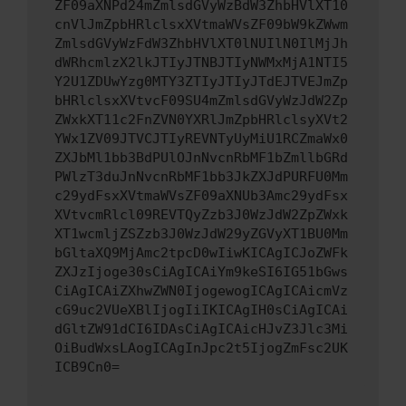
ZF09aXNPd24mZmlsdGVyWzBdW3ZhbHVlXT10
cnVlJmZpbHRlclsxXVtmaWVsZF09bW9kZWwm
ZmlsdGVyWzFdW3ZhbHVlXT0lNUIlN0IlMjJh
dWRhcmlzX2lkJTIyJTNBJTIyNWMxMjA1NTI5
Y2U1ZDUwYzg0MTY3ZTIyJTIyJTdEJTVEJmZp
bHRlclsxXVtvcF09SU4mZmlsdGVyWzJdW2Zp
ZWxkXT11c2FnZVN0YXRlJmZpbHRlclsyXVt2
YWx1ZV09JTVCJTIyREVNTyUyMiU1RCZmaWx0
ZXJbMl1bb3BdPUlOJnNvcnRbMF1bZmllbGRd
PWlzT3duJnNvcnRbMF1bb3JkZXJdPURFU0Mm
c29ydFsxXVtmaWVsZF09aXNUb3Amc29ydFsx
XVtvcmRlcl09REVTQyZzb3J0WzJdW2ZpZWxk
XT1wcmljZSZzb3J0WzJdW29yZGVyXT1BU0Mm
bGltaXQ9MjAmc2tpcD0wIiwKICAgICJoZWFk
ZXJzIjoge30sCiAgICAiYm9keSI6IG51bGws
CiAgICAiZXhwZWN0IjogewogICAgICAicmVz
cG9uc2VUeXBlIjogIiIKICAgIH0sCiAgICAi
dGltZW91dCI6IDAsCiAgICAicHJvZ3Jlc3Mi
OiBudWxsLAogICAgInJpc2t5IjogZmFsc2UK
ICB9Cn0=