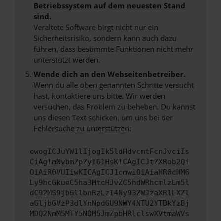
Betriebssystem auf dem neuesten Stand
sind.
Veraltete Software birgt nicht nur ein
Sicherheitsrisiko, sondern kann auch dazu
führen, dass bestimmte Funktionen nicht mehr
unterstützt werden.
Wende dich an den Webseitenbetreiber.
Wenn du alle oben genannten Schritte versucht
hast, kontaktiere uns bitte. Wir werden
versuchen, das Problem zu beheben. Du kannst
uns diesen Text schicken, um uns bei der
Fehlersuche zu unterstützen:
ewogICJuYW1lIjogIk5ldHdvcmtFcnJvciIs
CiAgImNvbmZpZyI6IHsKICAgICJtZXRob2Qi
OiAiR0VUIiwKICAgICJ1cmwiOiAiaHR0cHM6
Ly9hcGkueC5ha3MtcHJvZC5hdWRhcmlzLm5l
dC92MS9jbGllbnRzLzI4Ny93ZWJzaXRlLXZl
aGljbGVzP3dlYnNpdGU9NWY4NTU2YTBkYzBj
MDQ2NmM5MTY5NDM5JmZpbHRlclswXVtmaWVs