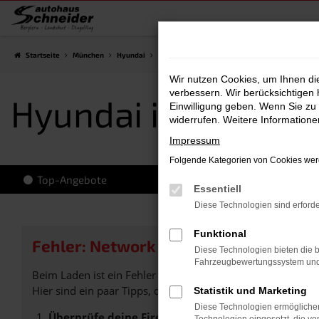
Zum
Hauptinhalt
springen
Startseite
München
Hyundai
Hyundai i30
Hyundai i30 Vorführwagen Mü
Wir nutzen Cookies, um Ihnen d
verbessern. Wir berücksichtigen 
Hyundai i30 Vorf
Einwilligung geben. Wenn Sie zu 
widerrufen. Weitere Information
Impressum
Folgende Kategorien von Cookies werd
Top-Angebote
Essentiell
Diese Technologien sind erforde
Funktional
Fehler: Network Error
Diese Technologien bieten die b
Fahrzeugbewertungssystem und w
Beim Laden ist ein Fehler aufgetreten.
Hier sind ein paar Tipps, die dir helfen können:
Statistik und Marketing
Diese Technologien ermöglichen
Überprüfe deine Firewall und deine Internetverb