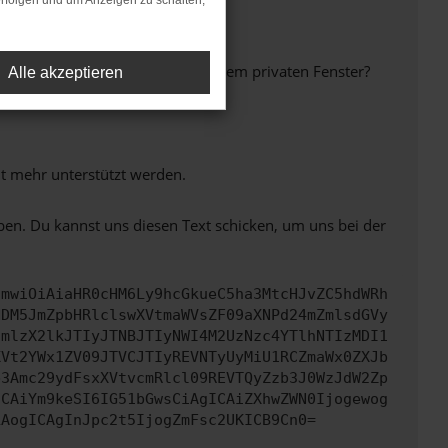
rfolgen und um Anzeigen zu schalten,
inem anderen Browser oder in einem privaten Fenster?
Alle akzeptieren
ht mehr unterstützt werden.
ben. Du kannst uns diesen Text schicken, um uns bei der
cmwiOiAiaHR0cHM6Ly9hcGkueC5ha3MtcHJvZC5hdWRh
NDM5JmZpbHRlclswXVtmaWVsZF09aXNPd24mZmlsdGVy
cmlzX2lkJTIyJTNBJTIyNWI4M2UzNzc4YTlhNTIzMDI1
XVt2YWx1ZV09JTVCJTIyREVNTyUyMiU1RCZmaWx0ZXJb
b3Amc29ydFsxXVtvcmRlcl09REVTQyZzb3J0WzJdW2Zp
ICAiYm9keSI6IG51bGwsCiAgICAiZXhwZWN0Ijogewog
LAogICAgInJpc2t5IjogZmFsc2UKICB9Cn0=