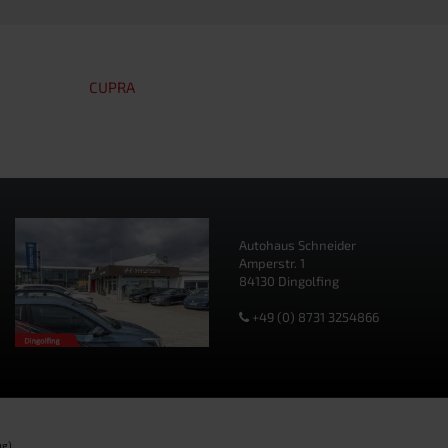
CUPRA
Autohaus Schneider
Amperstr. 1
84130 Dingolfing
+49 (0) 8731 3254866
g).