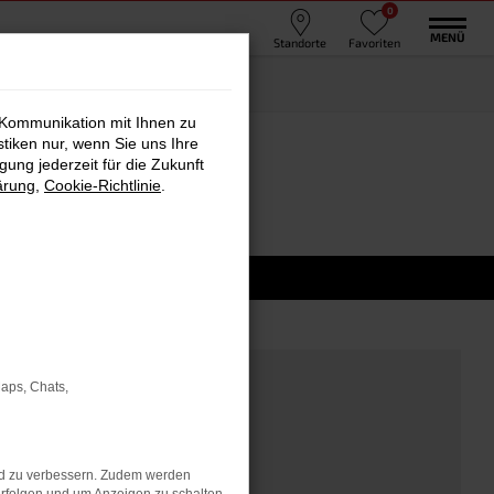
0
MENÜ
Standorte
Favoriten
 Kommunikation mit Ihnen zu
stiken nur, wenn Sie uns Ihre
ung jederzeit für die Zukunft
ärung
,
Cookie-Richtlinie
.
Maps, Chats,
nd zu verbessern. Zudem werden