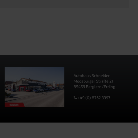
Autohaus Schneider
Moosburger Straße 21
85459 Berglern/Erding
+49 (0) 8762 3397