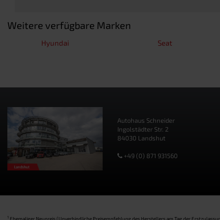
Weitere verfügbare Marken
Hyundai
Seat
Autohaus Schneider
Ingolstädter Str. 2
84030 Landshut
+49 (0) 871 931560
1
Ehemaliger Neupreis (Unverbindliche Preisempfehlung des Herstellers am Tag der Erstzulassun