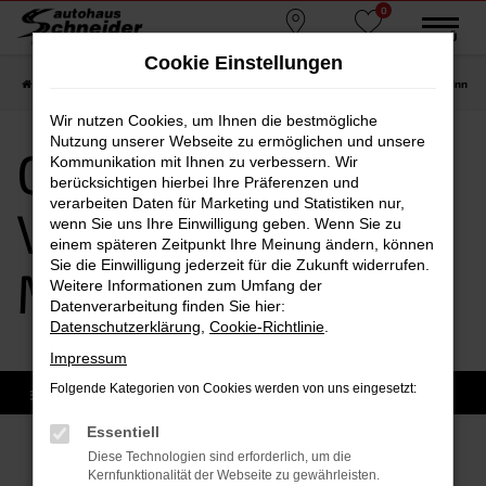
0
Zum
MENÜ
Standorte
Favoriten
Hauptinhalt
Cookie Einstellungen
springen
Startseite
Mühldorf am Inn
CUPRA
CUPRA Vorführwagen Mühldorf am Inn
Wir nutzen Cookies, um Ihnen die bestmögliche
Nutzung unserer Webseite zu ermöglichen und unsere
CUPRA
Kommunikation mit Ihnen zu verbessern. Wir
berücksichtigen hierbei Ihre Präferenzen und
verarbeiten Daten für Marketing und Statistiken nur,
Vorführwagen
wenn Sie uns Ihre Einwilligung geben. Wenn Sie zu
einem späteren Zeitpunkt Ihre Meinung ändern, können
Sie die Einwilligung jederzeit für die Zukunft widerrufen.
Mühldorf am Inn
Weitere Informationen zum Umfang der
Datenverarbeitung finden Sie hier:
Datenschutzerklärung
,
Cookie-Richtlinie
.
Impressum
Folgende Kategorien von Cookies werden von uns eingesetzt:
Essentiell
Sofort verfügbare Modelle
Diese Technologien sind erforderlich, um die
Kernfunktionalität der Webseite zu gewährleisten.