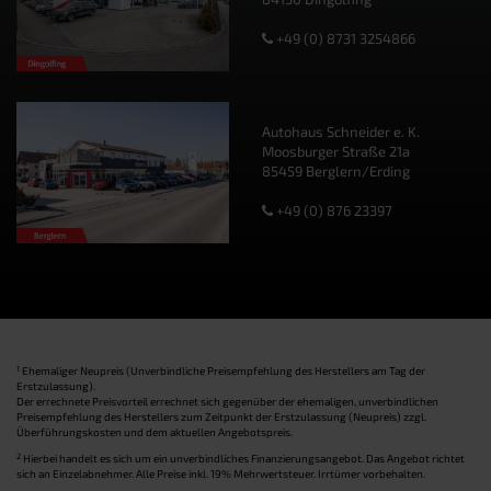
+49 (0) 8731 3254866
Autohaus Schneider e. K.
Moosburger Straße 21a
85459 Berglern/Erding
+49 (0) 876 23397
1
Ehemaliger Neupreis (Unverbindliche Preisempfehlung des Herstellers am Tag der
Erstzulassung).
Der errechnete Preisvorteil errechnet sich gegenüber der ehemaligen, unverbindlichen
Preisempfehlung des Herstellers zum Zeitpunkt der Erstzulassung (Neupreis) zzgl.
Überführungskosten und dem aktuellen Angebotspreis.
2
Hierbei handelt es sich um ein unverbindliches Finanzierungsangebot. Das Angebot richtet
sich an Einzelabnehmer. Alle Preise inkl. 19% Mehrwertsteuer. Irrtümer vorbehalten.