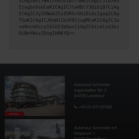
ICAgImhlYWRlcnMiOiB7fSwKICAgICJib2R5
IjogbnVsbCwKICAgICJleHBlY3QiOiB7CiAg
ICAgICJyZXNwb25zZVR5cGUiOiAiIgogICAg
fSwKICAgICJ0aW1lb3V0IjogMCwKICAgICJw
cm9ncmVzcyI6IG51bGwsCiAgICAicmlza3ki
OiBmYWxzZQogIH0KfQ==
Autohaus Schneider
Ingolstädter Str. 2
84030 Landshut
+49 (0) 871 931560
Autohaus Schneider e.K.
Amperstr. 1
84130 Dingolfing