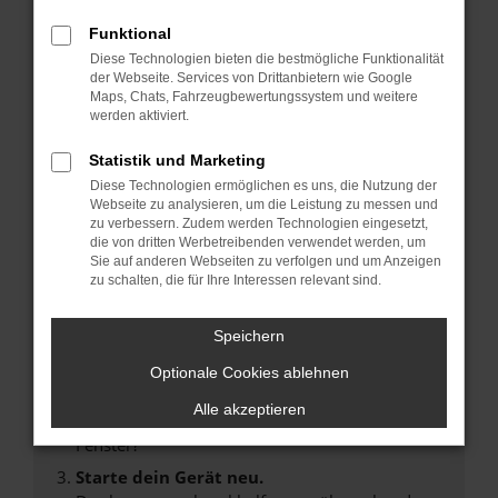
Funktional
Diese Technologien bieten die bestmögliche Funktionalität
der Webseite. Services von Drittanbietern wie Google
Maps, Chats, Fahrzeugbewertungssystem und weitere
Fehler: Network Error
werden aktiviert.
Beim Laden ist ein Fehler aufgetreten.
Statistik und Marketing
Hier sind ein paar Tipps, die dir helfen können:
Diese Technologien ermöglichen es uns, die Nutzung der
Webseite zu analysieren, um die Leistung zu messen und
Überprüfe deine Firewall und deine
zu verbessern. Zudem werden Technologien eingesetzt,
Internetverbindung.
die von dritten Werbetreibenden verwendet werden, um
Laden andere Webseiten, zum Beispiel deine
Sie auf anderen Webseiten zu verfolgen und um Anzeigen
zu schalten, die für Ihre Interessen relevant sind.
Suchmaschine?
Prüfe deine Browsererweiterungen.
Speichern
Manche Erweiterungen, wie Werbeblocker,
können das Laden bestimmter Seiten
Optionale Cookies ablehnen
verhindern. Funktioniert die Seite in einem
Alle akzeptieren
anderen Browser oder in einem privaten
Fenster?
Starte dein Gerät neu.