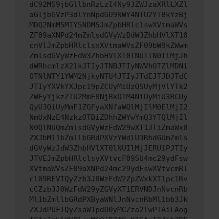
dC92MS9jbGllbnRzLzI4Ny93ZWJzaXRlLXZl
aGljbGVzP3dlYnNpdGU9NWY4NTU2YTBkYzBj
MDQ2NmM5MTY5NDM5JmZpbHRlclswXVtmaWVs
ZF09aXNPd24mZmlsdGVyWzBdW3ZhbHVlXT10
cnVlJmZpbHRlclsxXVtmaWVsZF09bW9kZWwm
ZmlsdGVyWzFdW3ZhbHVlXT0lNUIlN0IlMjJh
dWRhcmlzX2lkJTIyJTNBJTIyNWVhOTZlMDNi
OTNlNTY1YWM2NjkyNTU4JTIyJTdEJTJDJTdC
JTIyYXVkYXJpc19pZCUyMiUzQSUyMjVlYTk2
ZWEyYjkzZTU2MmE0NjBkOTM4NiUyMiU3RCUy
QyU3QiUyMmF1ZGFyaXNfaWQlMjIlM0ElMjI2
NmUxNzE4NzkzOTBiZDhhZWYwYmQ3YTQlMjIl
N0QlNUQmZmlsdGVyWzFdW29wXT1JTiZmaWx0
ZXJbMl1bZmllbGRdPXVzYWdlU3RhdGUmZmls
dGVyWzJdW3ZhbHVlXT0lNUIlMjJERU1PJTIy
JTVEJmZpbHRlclsyXVtvcF09SU4mc29ydFsw
XVtmaWVsZF09aXNPd24mc29ydFswXVtvcmRl
cl09REVTQyZzb3J0WzFdW2ZpZWxkXT1pc1Rv
cCZzb3J0WzFdW29yZGVyXT1ERVNDJnNvcnRb
Ml1bZmllbGRdPXByaWNlJnNvcnRbMl1bb3Jk
ZXJdPUFTQyZsaW1pdD0yMCZza2lwPTAiLAog