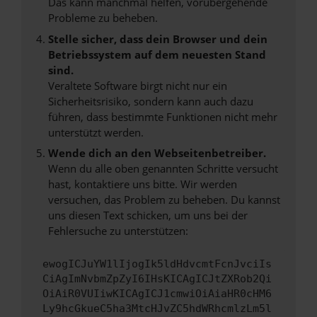
Das kann manchmal helfen, vorübergehende
Probleme zu beheben.
Stelle sicher, dass dein Browser und dein
Betriebssystem auf dem neuesten Stand
sind.
Veraltete Software birgt nicht nur ein
Sicherheitsrisiko, sondern kann auch dazu
führen, dass bestimmte Funktionen nicht mehr
unterstützt werden.
Wende dich an den Webseitenbetreiber.
Wenn du alle oben genannten Schritte versucht
hast, kontaktiere uns bitte. Wir werden
versuchen, das Problem zu beheben. Du kannst
uns diesen Text schicken, um uns bei der
Fehlersuche zu unterstützen:
ewogICJuYW1lIjogIk5ldHdvcmtFcnJvciIs
CiAgImNvbmZpZyI6IHsKICAgICJtZXRob2Qi
OiAiR0VUIiwKICAgICJ1cmwiOiAiaHR0cHM6
Ly9hcGkueC5ha3MtcHJvZC5hdWRhcmlzLm5l