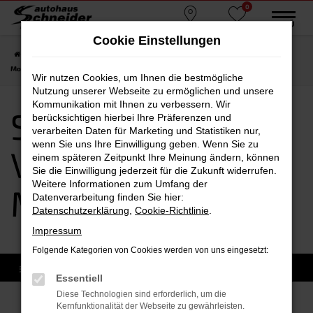
0
Zum
MENÜ
Standorte
Favoriten
Hauptinhalt
Cookie Einstellungen
springen
Startseite
Moosburg
Seat
Seat Ibiza
Seat Ibiza Vorführwagen
Moosburg
Wir nutzen Cookies, um Ihnen die bestmögliche
Nutzung unserer Webseite zu ermöglichen und unsere
Kommunikation mit Ihnen zu verbessern. Wir
Seat Ibiza
berücksichtigen hierbei Ihre Präferenzen und
verarbeiten Daten für Marketing und Statistiken nur,
wenn Sie uns Ihre Einwilligung geben. Wenn Sie zu
Vorführwagen
einem späteren Zeitpunkt Ihre Meinung ändern, können
Sie die Einwilligung jederzeit für die Zukunft widerrufen.
Weitere Informationen zum Umfang der
Moosburg
Datenverarbeitung finden Sie hier:
Datenschutzerklärung
,
Cookie-Richtlinie
.
Impressum
Folgende Kategorien von Cookies werden von uns eingesetzt:
Essentiell
Diese Technologien sind erforderlich, um die
Kernfunktionalität der Webseite zu gewährleisten.