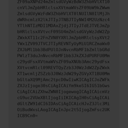
ZF09aXNPd24mZmlsdGVyWzBdW3ZhbHVlXT10
cnVlJmZpbHRlclsxXVtmaWVsZF09bW9kZWwm
ZmlsdGVyWzFdW3ZhbHVlXT0lNUIlN0IlMjJh
dWRhcmlzX2lkJTIyJTNBJTIyNWI4M2UzNzc4
YTlhNTIzMDI1MDAxZjdjJTIyJTdEJTVEJmZp
bHRlclsxXVtvcF09SU4mZmlsdGVyWzJdW2Zp
ZWxkXT11c2FnZVN0YXRlJmZpbHRlclsyXVt2
YWx1ZV09JTVCJTIyREVNTyUyMiU1RCZmaWx0
ZXJbMl1bb3BdPUlOJnNvcnRbMF1bZmllbGRd
PWlzT3duJnNvcnRbMF1bb3JkZXJdPURFU0Mm
c29ydFsxXVtmaWVsZF09aXNUb3Amc29ydFsx
XVtvcmRlcl09REVTQyZzb3J0WzJdW2ZpZWxk
XT1wcmljZSZzb3J0WzJdW29yZGVyXT1BU0Mm
bGltaXQ9MjAmc2tpcD0wIiwKICAgICJoZWFk
ZXJzIjoge30sCiAgICAiYm9keSI6IG51bGws
CiAgICAiZXhwZWN0IjogewogICAgICAicmVz
cG9uc2VUeXBlIjogIiIKICAgIH0sCiAgICAi
dGltZW91dCI6IDAsCiAgICAicHJvZ3Jlc3Mi
OiBudWxsLAogICAgInJpc2t5IjogZmFsc2UK
ICB9Cn0=