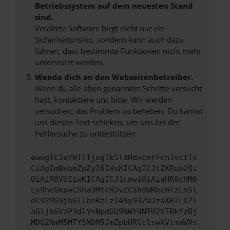
Betriebssystem auf dem neuesten Stand
sind.
Veraltete Software birgt nicht nur ein
Sicherheitsrisiko, sondern kann auch dazu
führen, dass bestimmte Funktionen nicht mehr
unterstützt werden.
Wende dich an den Webseitenbetreiber.
Wenn du alle oben genannten Schritte versucht
hast, kontaktiere uns bitte. Wir werden
versuchen, das Problem zu beheben. Du kannst
uns diesen Text schicken, um uns bei der
Fehlersuche zu unterstützen:
ewogICJuYW1lIjogIk5ldHdvcmtFcnJvciIs
CiAgImNvbmZpZyI6IHsKICAgICJtZXRob2Qi
OiAiR0VUIiwKICAgICJ1cmwiOiAiaHR0cHM6
Ly9hcGkueC5ha3MtcHJvZC5hdWRhcmlzLm5l
dC92MS9jbGllbnRzLzI4Ny93ZWJzaXRlLXZl
aGljbGVzP3dlYnNpdGU9NWY4NTU2YTBkYzBj
MDQ2NmM5MTY5NDM5JmZpbHRlclswXVtmaWVs