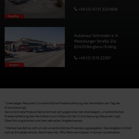
+49 (0) 8731 3254866
Autohaus Schneider e. K.
Moosburger Straße 21a
85459 Berglern/Erding
+49 (0) 876 23397
1
Ehemaliger Neupreis (Unverbindliche Preisempfehlung des Herstellers am Tag der
Erstzulassung).
Der errechnete Preisvorteil errechnet sich gegenüber der ehemaligen, unverbindlichen
Preisempfehlung des Herstellers zum Zeitpunkt der Erstzulassung (Neupreis) zzgl.
Überführungskosten und dem aktuellen Angebotspreis.
2
Hierbei handelt es sich um ein unverbindliches Finanzierungsangebot. Das Angebot richtet
sich an Einzelabnehmer. Alle Preise inkl. 19% Mehrwertsteuer. Irrtümer vorbehalten.