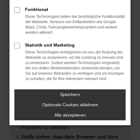
Fehler: Network Error
Funktional
Diese Technologien bieten die bestmögliche Funktionalität
Beim Laden ist ein Fehler aufgetreten.
der Webseite. Services von Drittanbietern wie Google
Maps, Chats, Fahrzeugbewertungssystem und weitere
Hier sind ein paar Tipps, die dir helfen können:
werden aktiviert.
Überprüfe deine Firewall und deine
Statistik und Marketing
Internetverbindung.
Diese Technologien ermöglichen es uns, die Nutzung der
Laden andere Webseiten, zum Beispiel deine
Webseite zu analysieren, um die Leistung zu messen und
Suchmaschine?
zu verbessern. Zudem werden Technologien eingesetzt,
die von dritten Werbetreibenden verwendet werden, um
Prüfe deine Browsererweiterungen.
Sie auf anderen Webseiten zu verfolgen und um Anzeigen
Manche Erweiterungen, wie Werbeblocker,
zu schalten, die für Ihre Interessen relevant sind.
können das Laden bestimmter Seiten
verhindern. Funktioniert die Seite in einem
Speichern
anderen Browser oder in einem privaten
Fenster?
Optionale Cookies ablehnen
Starte dein Gerät neu.
Alle akzeptieren
Das kann manchmal helfen, vorübergehende
Probleme zu beheben.
Stelle sicher, dass dein Browser und dein