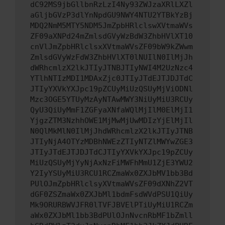
dC92MS9jbGllbnRzLzI4Ny93ZWJzaXRlLXZl
aGljbGVzP3dlYnNpdGU9NWY4NTU2YTBkYzBj
MDQ2NmM5MTY5NDM5JmZpbHRlclswXVtmaWVs
ZF09aXNPd24mZmlsdGVyWzBdW3ZhbHVlXT10
cnVlJmZpbHRlclsxXVtmaWVsZF09bW9kZWwm
ZmlsdGVyWzFdW3ZhbHVlXT0lNUIlN0IlMjJh
dWRhcmlzX2lkJTIyJTNBJTIyNWI4M2UzNzc4
YTlhNTIzMDI1MDAxZjc0JTIyJTdEJTJDJTdC
JTIyYXVkYXJpc19pZCUyMiUzQSUyMjViODNl
Mzc3OGE5YTUyMzAyNTAwMWY3NiUyMiU3RCUy
QyU3QiUyMmF1ZGFyaXNfaWQlMjIlM0ElMjI1
YjgzZTM3NzhhOWE1MjMwMjUwMDIzYjElMjIl
N0QlMkMlN0IlMjJhdWRhcmlzX2lkJTIyJTNB
JTIyNjA4OTYzMDBhNWEzZTIyNTZlMWYwZGE3
JTIyJTdEJTJDJTdCJTIyYXVkYXJpc19pZCUy
MiUzQSUyMjYyNjAxNzFiMWFhMmU1ZjE3YWU2
Y2IyYSUyMiU3RCU1RCZmaWx0ZXJbMV1bb3Bd
PUlOJmZpbHRlclsyXVtmaWVsZF09dXNhZ2VT
dGF0ZSZmaWx0ZXJbMl1bdmFsdWVdPSU1QiUy
Mk9ORURBWVJFR0lTVFJBVElPTiUyMiU1RCZm
aWx0ZXJbMl1bb3BdPUlOJnNvcnRbMF1bZmll