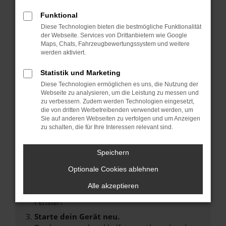
Funktional
Diese Technologien bieten die bestmögliche Funktionalität
der Webseite. Services von Drittanbietern wie Google
Maps, Chats, Fahrzeugbewertungssystem und weitere
Fehler: Network Error
werden aktiviert.
Beim Laden ist ein Fehler aufgetreten.
Statistik und Marketing
Hier sind ein paar Tipps, die dir helfen können:
Diese Technologien ermöglichen es uns, die Nutzung der
Webseite zu analysieren, um die Leistung zu messen und
Überprüfe deine Firewall und deine
zu verbessern. Zudem werden Technologien eingesetzt,
Internetverbindung.
die von dritten Werbetreibenden verwendet werden, um
Laden andere Webseiten, zum Beispiel deine
Sie auf anderen Webseiten zu verfolgen und um Anzeigen
zu schalten, die für Ihre Interessen relevant sind.
Suchmaschine?
Prüfe deine Browsererweiterungen.
Speichern
Manche Erweiterungen, wie Werbeblocker,
können das Laden bestimmter Seiten
Optionale Cookies ablehnen
verhindern. Funktioniert die Seite in einem
Alle akzeptieren
anderen Browser oder in einem privaten
Fenster?
Starte dein Gerät neu.