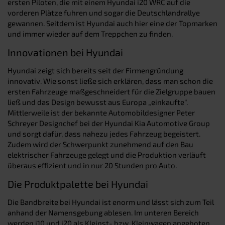
ersten Piloten, die mit einem Hyundai i20 WRC auf die
vorderen Plätze fuhren und sogar die Deutschlandrallye
gewannen. Seitdem ist Hyundai auch hier eine der Topmarken
und immer wieder auf dem Treppchen zu finden.
Innovationen bei Hyundai
Hyundai zeigt sich bereits seit der Firmengründung
innovativ. Wie sonst ließe sich erklären, dass man schon die
ersten Fahrzeuge maßgeschneidert für die Zielgruppe bauen
ließ und das Design bewusst aus Europa „einkaufte“.
Mittlerweile ist der bekannte Automobildesigner Peter
Schreyer Designchef bei der Hyundai Kia Automotive Group
und sorgt dafür, dass nahezu jedes Fahrzeug begeistert.
Zudem wird der Schwerpunkt zunehmend auf den Bau
elektrischer Fahrzeuge gelegt und die Produktion verläuft
überaus effizient und in nur 20 Stunden pro Auto.
Die Produktpalette bei Hyundai
Die Bandbreite bei Hyundai ist enorm und lässt sich zum Teil
anhand der Namensgebung ablesen. Im unteren Bereich
werden i10 und i20 als Kleinst- bzw. Kleinwagen angeboten,