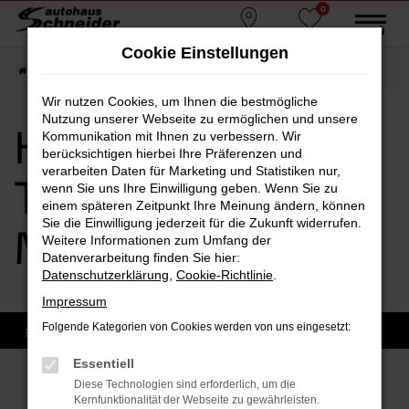
0
Zum
MENÜ
Standorte
Favoriten
Hauptinhalt
Cookie Einstellungen
springen
Startseite
Moosburg
Hyundai
Hyundai Tageszulassung Moosburg
Wir nutzen Cookies, um Ihnen die bestmögliche
Nutzung unserer Webseite zu ermöglichen und unsere
Hyundai
Kommunikation mit Ihnen zu verbessern. Wir
berücksichtigen hierbei Ihre Präferenzen und
verarbeiten Daten für Marketing und Statistiken nur,
Tageszulassung
wenn Sie uns Ihre Einwilligung geben. Wenn Sie zu
einem späteren Zeitpunkt Ihre Meinung ändern, können
Sie die Einwilligung jederzeit für die Zukunft widerrufen.
Moosburg
Weitere Informationen zum Umfang der
Datenverarbeitung finden Sie hier:
Datenschutzerklärung
,
Cookie-Richtlinie
.
Impressum
Folgende Kategorien von Cookies werden von uns eingesetzt:
Essentiell
Sofort verfügbare Modelle
Diese Technologien sind erforderlich, um die
Kernfunktionalität der Webseite zu gewährleisten.