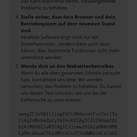
Das kann manchmal helfen, vorübergehende
Probleme zu beheben.
Stelle sicher, dass dein Browser und dein
Betriebssystem auf dem neuesten Stand
sind.
Veraltete Software birgt nicht nur ein
Sicherheitsrisiko, sondern kann auch dazu
führen, dass bestimmte Funktionen nicht mehr
unterstützt werden.
Wende dich an den Webseitenbetreiber.
Wenn du alle oben genannten Schritte versucht
hast, kontaktiere uns bitte. Wir werden
versuchen, das Problem zu beheben. Du kannst
uns diesen Text schicken, um uns bei der
Fehlersuche zu unterstützen:
ewogICJuYW1lIjogIk5ldHdvcmtFcnJvciIs
CiAgImNvbmZpZyI6IHsKICAgICJtZXRob2Qi
OiAiR0VUIiwKICAgICJ1cmwiOiAiaHR0cHM6
Ly9hcGkueC5ha3MtcHJvZC5hdWRhcmlzLm5l