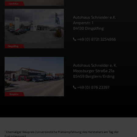
Autohaus Schneider e.K.
Amperstr. 1
84130 Dingolfing
+49 (0) 8731 3254866
Autohaus Schneider e. K.
Moosburger Straße 21a
85459 Berglern/Erding
+49 (0) 876 23397
1
Ehemaliger Neupreis (Unverbindliche Preisempfehlung des Herstellers am Tag der
Erstzulassung).