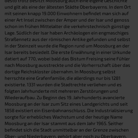
desto trotz besitzt Moosburg auch eine eigene Geschichte
und gilt als eine der ältesten Städte Oberbayerns. In dem Ort
mit seinen knapp 19.000 Einwohnern befindet man sich auf
einer Art Insel zwischen der Amper und der Isar und genoss
schon im frühen Mittelalter die verkehrstechnisch günstige
Lage. Südlich der Isar haben Archäologen ein engmaschiges
Straßennetz aus der römischen Antike gefunden und selbst
in der Steinzeit wurde die Region rund um Moosburg an der
Isar bereits besiedelt. Die erste Erwähnung in einer Urkunde
datiert auf 770, wobei bald das Bistum Freising seine Fühler
nach Moosburg ausstreckte und die Vorherrschaft über das
dortige Reichskloster übernahm. In Moosburg selbst
herrschte eine Grafenfamilie, die allerdings nur bis 1281
existierte. 1331 wurden die Stadtrechte verliehen und es
folgten Jahrhunderte mit mehreren Zerstörungen und
Wiederaufbau. Zu Beginn des 19. Jahrhunderts avancierte
Moosburg an der Isar zum Sitz eines Landgerichts und seit
1858 existiert ein Eisenbahnanschluss. Die Industrialisierung
sorgte für erhebliches Wachstum und der heutige Name
Moosburg an der Isar stammt aus dem Jahr 1965. Seither
befindet sich die Stadt unmittelbar an der Grenze zwischen
Ober- und Niederbayern, gehört aber noch zu Oberbayern.