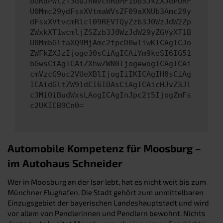
bGRdPWlzT3duJnNvcnRbMF1bb3JkZXJdPURF
U0Mmc29ydFsxXVtmaWVsZF09aXNUb3Amc29y
dFsxXVtvcmRlcl09REVTQyZzb3J0WzJdW2Zp
ZWxkXT1wcmljZSZzb3J0WzJdW29yZGVyXT1B
U0MmbGltaXQ9MjAmc2tpcD0wIiwKICAgICJo
ZWFkZXJzIjoge30sCiAgICAiYm9keSI6IG51
bGwsCiAgICAiZXhwZWN0IjogewogICAgICAi
cmVzcG9uc2VUeXBlIjogIiIKICAgIH0sCiAg
ICAidGltZW91dCI6IDAsCiAgICAicHJvZ3Jl
c3MiOiBudWxsLAogICAgInJpc2t5IjogZmFs
c2UKICB9Cn0=
Automobile Kompetenz für Moosburg –
im Autohaus Schneider
Wer in Moosburg an der Isar lebt, hat es nicht weit bis zum
Münchner Flughafen. Die Stadt gehört zum unmittelbaren
Einzugsgebiet der bayerischen Landeshauptstadt und wird
vor allem von Pendlerinnen und Pendlern bewohnt. Nichts