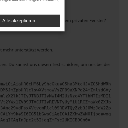
rfolgen und um Anzeigen zu schalten,
inem anderen Browser oder in einem privaten Fenster?
Alle akzeptieren
ht mehr unterstützt werden.
ben. Du kannst uns diesen Text schicken, um uns bei der
cmwiOiAiaHR0cHM6Ly9hcGkueC5ha3MtcHJvZC5hdWRh
NDM5JmZpbHRlclswXVtmaWVsZF09aXNPd24mZmlsdGVy
cmlzX2lkJTIyJTNBJTIyNWI4M2UzNzc4YTlhNTIzMDI1
XVt2YWx1ZV09JTVCJTIyREVNTyUyMiU1RCZmaWx0ZXJb
b3Amc29ydFsxXVtvcmRlcl09REVTQyZzb3J0WzJdW2Zp
ICAiYm9keSI6IG51bGwsCiAgICAiZXhwZWN0Ijogewog
LAogICAgInJpc2t5IjogZmFsc2UKICB9Cn0=