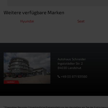
Weitere verfügbare Marken
Hyundai
Seat
Autohaus Schneider
Ingolstädter Str. 2
84030 Landshut
+49 (0) 871 931560
1
Ehemaliger Neupreis (Unverbindliche Preisempfehlung des Herstellers am Tag der Erstzulassun