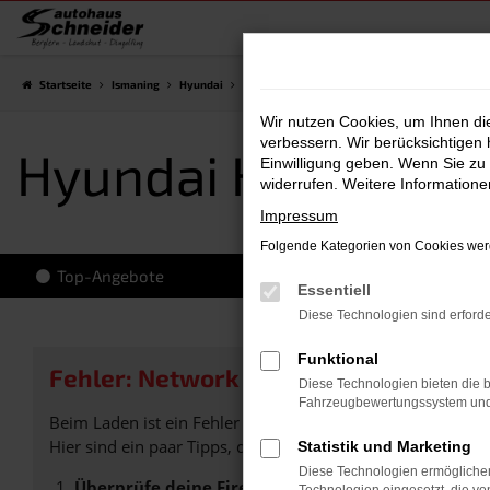
Zum
Hauptinhalt
springen
Startseite
Ismaning
Hyundai
Hyundai KONA
Hyundai KONA Vorführwagen
Wir nutzen Cookies, um Ihnen d
verbessern. Wir berücksichtigen 
Hyundai KONA Vor
Einwilligung geben. Wenn Sie zu 
widerrufen. Weitere Information
Impressum
Folgende Kategorien von Cookies werd
Top-Angebote
Essentiell
Diese Technologien sind erforde
Funktional
Fehler: Network Error
Diese Technologien bieten die b
Fahrzeugbewertungssystem und w
Beim Laden ist ein Fehler aufgetreten.
Hier sind ein paar Tipps, die dir helfen können:
Statistik und Marketing
Diese Technologien ermöglichen
Überprüfe deine Firewall und deine Internetverb