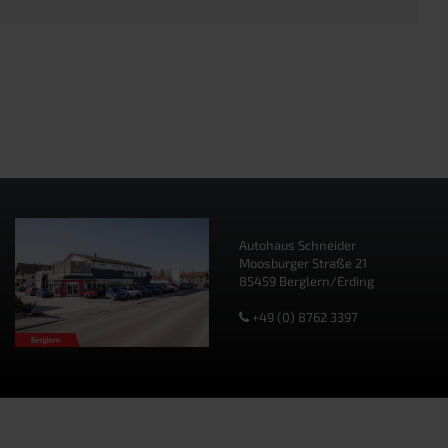
Autohaus Schneider
Moosburger Straße 21
85459 Berglern/Erding
+49 (0) 8762 3397