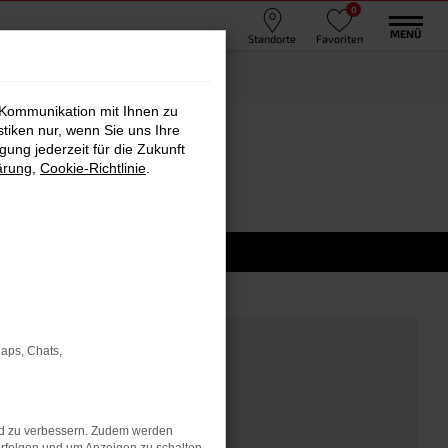
0
MENÜ
Standorte
Favoriten
 Kommunikation mit Ihnen zu
stiken nur, wenn Sie uns Ihre
ung jederzeit für die Zukunft
ärung
,
Cookie-Richtlinie
.
Maps, Chats,
nd zu verbessern. Zudem werden