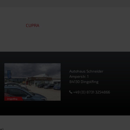
CUPRA
Autohaus Schneider
Amperstr. 1
84130 Dingolfing
+49 (0) 8731 3254866
g).