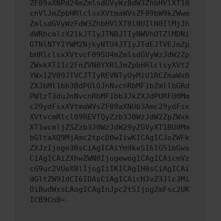
ZF09aXNPd24mZmlsdGVyWzBdW3ZhbHVlXT10
cnVlJmZpbHRlclsxXVtmaWVsZF09bW9kZWwm
ZmlsdGVyWzFdW3ZhbHVlXT0lNUIlN0IlMjJh
dWRhcmlzX2lkJTIyJTNBJTIyNWVhOTZlMDNi
OTNlNTY1YWM2NjkyNTU4JTIyJTdEJTVEJmZp
bHRlclsxXVtvcF09SU4mZmlsdGVyWzJdW2Zp
ZWxkXT11c2FnZVN0YXRlJmZpbHRlclsyXVt2
YWx1ZV09JTVCJTIyREVNTyUyMiU1RCZmaWx0
ZXJbMl1bb3BdPUlOJnNvcnRbMF1bZmllbGRd
PWlzT3duJnNvcnRbMF1bb3JkZXJdPURFU0Mm
c29ydFsxXVtmaWVsZF09aXNUb3Amc29ydFsx
XVtvcmRlcl09REVTQyZzb3J0WzJdW2ZpZWxk
XT1wcmljZSZzb3J0WzJdW29yZGVyXT1BU0Mm
bGltaXQ9MjAmc2tpcD0wIiwKICAgICJoZWFk
ZXJzIjoge30sCiAgICAiYm9keSI6IG51bGws
CiAgICAiZXhwZWN0IjogewogICAgICAicmVz
cG9uc2VUeXBlIjogIiIKICAgIH0sCiAgICAi
dGltZW91dCI6IDAsCiAgICAicHJvZ3Jlc3Mi
OiBudWxsLAogICAgInJpc2t5IjogZmFsc2UK
ICB9Cn0=