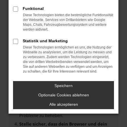
Fehler: Network Error
Funktional
Diese Technologien bieten die bestmögliche Funktionalität
Beim Laden ist ein Fehler aufgetreten.
der Webseite. Services von Drittanbietern wie Google
Maps, Chats, Fahrzeugbewertungssystem und weitere
Hier sind ein paar Tipps, die dir helfen können:
werden aktiviert.
Überprüfe deine Firewall und deine
Statistik und Marketing
Internetverbindung.
Diese Technologien ermöglichen es uns, die Nutzung der
Laden andere Webseiten, zum Beispiel deine
Webseite zu analysieren, um die Leistung zu messen und
Suchmaschine?
zu verbessern. Zudem werden Technologien eingesetzt,
die von dritten Werbetreibenden verwendet werden, um
Prüfe deine Browsererweiterungen.
Sie auf anderen Webseiten zu verfolgen und um Anzeigen
Manche Erweiterungen, wie Werbeblocker,
zu schalten, die für Ihre Interessen relevant sind.
können das Laden bestimmter Seiten
verhindern. Funktioniert die Seite in einem
Speichern
anderen Browser oder in einem privaten
Fenster?
Optionale Cookies ablehnen
Starte dein Gerät neu.
Alle akzeptieren
Das kann manchmal helfen, vorübergehende
Probleme zu beheben.
Stelle sicher, dass dein Browser und dein