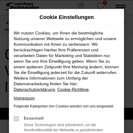
0
Zum
MENÜ
Standorte
Favoriten
Hauptinhalt
Cookie Einstellungen
springen
Startseite
Ingolstadt
CUPRA
CUPRA Leon
CUPRA Leon Vorführwagen
Ingolstadt
Wir nutzen Cookies, um Ihnen die bestmögliche
Nutzung unserer Webseite zu ermöglichen und unsere
Kommunikation mit Ihnen zu verbessern. Wir
CUPRA Leon
berücksichtigen hierbei Ihre Präferenzen und
verarbeiten Daten für Marketing und Statistiken nur,
wenn Sie uns Ihre Einwilligung geben. Wenn Sie zu
Vorführwagen
einem späteren Zeitpunkt Ihre Meinung ändern, können
Sie die Einwilligung jederzeit für die Zukunft widerrufen.
Weitere Informationen zum Umfang der
Ingolstadt
Datenverarbeitung finden Sie hier:
Datenschutzerklärung
,
Cookie-Richtlinie
.
Impressum
Folgende Kategorien von Cookies werden von uns eingesetzt:
Essentiell
Diese Technologien sind erforderlich, um die
Kernfunktionalität der Webseite zu gewährleisten.