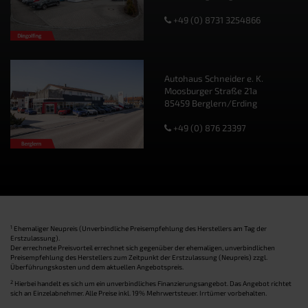
+49 (0) 8731 3254866
Autohaus Schneider e. K.
Moosburger Straße 21a
85459 Berglern/Erding
+49 (0) 876 23397
1
Ehemaliger Neupreis (Unverbindliche Preisempfehlung des Herstellers am Tag der
Erstzulassung).
Der errechnete Preisvorteil errechnet sich gegenüber der ehemaligen, unverbindlichen
Preisempfehlung des Herstellers zum Zeitpunkt der Erstzulassung (Neupreis) zzgl.
Überführungskosten und dem aktuellen Angebotspreis.
2
Hierbei handelt es sich um ein unverbindliches Finanzierungsangebot. Das Angebot richtet
sich an Einzelabnehmer. Alle Preise inkl. 19% Mehrwertsteuer. Irrtümer vorbehalten.