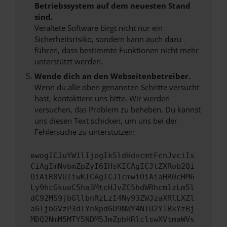
Betriebssystem auf dem neuesten Stand
sind.
Veraltete Software birgt nicht nur ein
Sicherheitsrisiko, sondern kann auch dazu
führen, dass bestimmte Funktionen nicht mehr
unterstützt werden.
Wende dich an den Webseitenbetreiber.
Wenn du alle oben genannten Schritte versucht
hast, kontaktiere uns bitte. Wir werden
versuchen, das Problem zu beheben. Du kannst
uns diesen Text schicken, um uns bei der
Fehlersuche zu unterstützen:
ewogICJuYW1lIjogIk5ldHdvcmtFcnJvciIs
CiAgImNvbmZpZyI6IHsKICAgICJtZXRob2Qi
OiAiR0VUIiwKICAgICJ1cmwiOiAiaHR0cHM6
Ly9hcGkueC5ha3MtcHJvZC5hdWRhcmlzLm5l
dC92MS9jbGllbnRzLzI4Ny93ZWJzaXRlLXZl
aGljbGVzP3dlYnNpdGU9NWY4NTU2YTBkYzBj
MDQ2NmM5MTY5NDM5JmZpbHRlclswXVtmaWVs