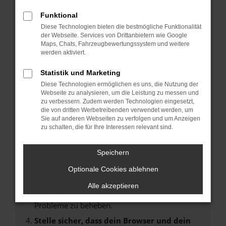
Fehler: Network Error
Funktional
Diese Technologien bieten die bestmögliche Funktionalität
Beim Laden ist ein Fehler aufgetreten.
der Webseite. Services von Drittanbietern wie Google
Maps, Chats, Fahrzeugbewertungssystem und weitere
Hier sind ein paar Tipps, die dir helfen können:
werden aktiviert.
Überprüfe deine Firewall und deine
Statistik und Marketing
Internetverbindung.
Diese Technologien ermöglichen es uns, die Nutzung der
Laden andere Webseiten, zum Beispiel deine
Webseite zu analysieren, um die Leistung zu messen und
Suchmaschine?
zu verbessern. Zudem werden Technologien eingesetzt,
die von dritten Werbetreibenden verwendet werden, um
Prüfe deine Browsererweiterungen.
Sie auf anderen Webseiten zu verfolgen und um Anzeigen
Manche Erweiterungen, wie Werbeblocker,
zu schalten, die für Ihre Interessen relevant sind.
können das Laden bestimmter Seiten
verhindern. Funktioniert die Seite in einem
Speichern
anderen Browser oder in einem privaten
Fenster?
Optionale Cookies ablehnen
Starte dein Gerät neu.
Alle akzeptieren
Das kann manchmal helfen, vorübergehende
Probleme zu beheben.
Stelle sicher, dass dein Browser und dein