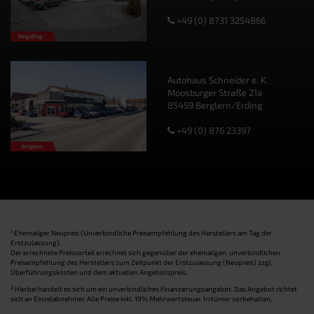
+49 (0) 8731 3254866
Autohaus Schneider e. K.
Moosburger Straße 21a
85459 Berglern/Erding
+49 (0) 876 23397
1
Ehemaliger Neupreis (Unverbindliche Preisempfehlung des Herstellers am Tag der
Erstzulassung).
Der errechnete Preisvorteil errechnet sich gegenüber der ehemaligen, unverbindlichen
Preisempfehlung des Herstellers zum Zeitpunkt der Erstzulassung (Neupreis) zzgl.
Überführungskosten und dem aktuellen Angebotspreis.
2
Hierbei handelt es sich um ein unverbindliches Finanzierungsangebot. Das Angebot richtet
sich an Einzelabnehmer. Alle Preise inkl. 19% Mehrwertsteuer. Irrtümer vorbehalten.