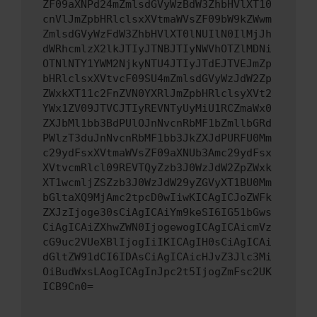
ZF09aXNPd24mZmlsdGVyWzBdW3ZhbHVlXT10
cnVlJmZpbHRlclsxXVtmaWVsZF09bW9kZWwm
ZmlsdGVyWzFdW3ZhbHVlXT0lNUIlN0IlMjJh
dWRhcmlzX2lkJTIyJTNBJTIyNWVhOTZlMDNi
OTNlNTY1YWM2NjkyNTU4JTIyJTdEJTVEJmZp
bHRlclsxXVtvcF09SU4mZmlsdGVyWzJdW2Zp
ZWxkXT11c2FnZVN0YXRlJmZpbHRlclsyXVt2
YWx1ZV09JTVCJTIyREVNTyUyMiU1RCZmaWx0
ZXJbMl1bb3BdPUlOJnNvcnRbMF1bZmllbGRd
PWlzT3duJnNvcnRbMF1bb3JkZXJdPURFU0Mm
c29ydFsxXVtmaWVsZF09aXNUb3Amc29ydFsx
XVtvcmRlcl09REVTQyZzb3J0WzJdW2ZpZWxk
XT1wcmljZSZzb3J0WzJdW29yZGVyXT1BU0Mm
bGltaXQ9MjAmc2tpcD0wIiwKICAgICJoZWFk
ZXJzIjoge30sCiAgICAiYm9keSI6IG51bGws
CiAgICAiZXhwZWN0IjogewogICAgICAicmVz
cG9uc2VUeXBlIjogIiIKICAgIH0sCiAgICAi
dGltZW91dCI6IDAsCiAgICAicHJvZ3Jlc3Mi
OiBudWxsLAogICAgInJpc2t5IjogZmFsc2UK
ICB9Cn0=