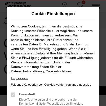
0
Zum
MENÜ
Standorte
Favoriten
Hauptinhalt
Cookie Einstellungen
springen
Startseite
Garching
CUPRA
CUPRA Leon
CUPRA Leon Vorführwagen
Garching
Wir nutzen Cookies, um Ihnen die bestmögliche
Nutzung unserer Webseite zu ermöglichen und unsere
Kommunikation mit Ihnen zu verbessern. Wir
CUPRA Leon
berücksichtigen hierbei Ihre Präferenzen und
verarbeiten Daten für Marketing und Statistiken nur,
wenn Sie uns Ihre Einwilligung geben. Wenn Sie zu
Vorführwagen
einem späteren Zeitpunkt Ihre Meinung ändern, können
Sie die Einwilligung jederzeit für die Zukunft widerrufen.
Weitere Informationen zum Umfang der
Garching
Datenverarbeitung finden Sie hier:
Datenschutzerklärung
,
Cookie-Richtlinie
.
Impressum
Folgende Kategorien von Cookies werden von uns eingesetzt:
Essentiell
Diese Technologien sind erforderlich, um die
Kernfunktionalität der Webseite zu gewährleisten.