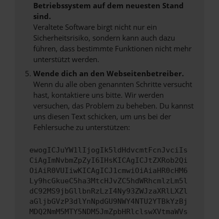
Betriebssystem auf dem neuesten Stand
sind.
Veraltete Software birgt nicht nur ein
Sicherheitsrisiko, sondern kann auch dazu
führen, dass bestimmte Funktionen nicht mehr
unterstützt werden.
Wende dich an den Webseitenbetreiber.
Wenn du alle oben genannten Schritte versucht
hast, kontaktiere uns bitte. Wir werden
versuchen, das Problem zu beheben. Du kannst
uns diesen Text schicken, um uns bei der
Fehlersuche zu unterstützen:
ewogICJuYW1lIjogIk5ldHdvcmtFcnJvciIs
CiAgImNvbmZpZyI6IHsKICAgICJtZXRob2Qi
OiAiR0VUIiwKICAgICJ1cmwiOiAiaHR0cHM6
Ly9hcGkueC5ha3MtcHJvZC5hdWRhcmlzLm5l
dC92MS9jbGllbnRzLzI4Ny93ZWJzaXRlLXZl
aGljbGVzP3dlYnNpdGU9NWY4NTU2YTBkYzBj
MDQ2NmM5MTY5NDM5JmZpbHRlclswXVtmaWVs