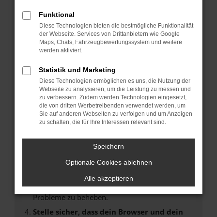
Fehler: Network Error
Funktional
Diese Technologien bieten die bestmögliche Funktionalität
Beim Laden ist ein Fehler aufgetreten.
der Webseite. Services von Drittanbietern wie Google
Maps, Chats, Fahrzeugbewertungssystem und weitere
Hier sind ein paar Tipps, die dir helfen können:
werden aktiviert.
Überprüfe deine Firewall und deine
Statistik und Marketing
Internetverbindung.
Diese Technologien ermöglichen es uns, die Nutzung der
Laden andere Webseiten, zum Beispiel deine
Webseite zu analysieren, um die Leistung zu messen und
Suchmaschine?
zu verbessern. Zudem werden Technologien eingesetzt,
die von dritten Werbetreibenden verwendet werden, um
Prüfe deine Browsererweiterungen.
Sie auf anderen Webseiten zu verfolgen und um Anzeigen
Manche Erweiterungen, wie Werbeblocker,
zu schalten, die für Ihre Interessen relevant sind.
können das Laden bestimmter Seiten
verhindern. Funktioniert die Seite in einem
Speichern
anderen Browser oder in einem privaten
Fenster?
Optionale Cookies ablehnen
Starte dein Gerät neu.
Alle akzeptieren
Das kann manchmal helfen, vorübergehende
Probleme zu beheben.
Stelle sicher, dass dein Browser und dein