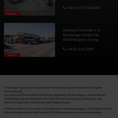
+49 (0) 8731 3254866
Autohaus Schneider e. K.
Moosburger Straße 21a
85459 Berglern/Erding
+49 (0) 876 23397
1
Ehemaliger Neupreis (Unverbindliche Preisempfehlung des Herstellers am Tag der
Erstzulassung).
Der errechnete Preisvorteil errechnet sich gegenüber der ehemaligen, unverbindlichen
Preisempfehlung des Herstellers zum Zeitpunkt der Erstzulassung (Neupreis) zzgl.
Überführungskosten und dem aktuellen Angebotspreis.
2
Hierbei handelt es sich um ein unverbindliches Finanzierungsangebot. Das Angebot richtet
sich an Einzelabnehmer. Alle Preise inkl. 19% Mehrwertsteuer. Irrtümer vorbehalten.