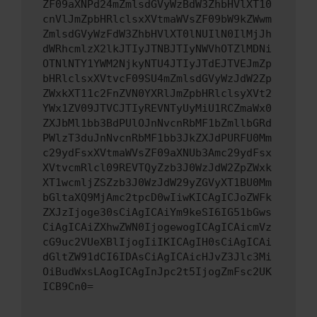
ZF09aXNPd24mZmlsdGVyWzBdW3ZhbHVlXT10
cnVlJmZpbHRlclsxXVtmaWVsZF09bW9kZWwm
ZmlsdGVyWzFdW3ZhbHVlXT0lNUIlN0IlMjJh
dWRhcmlzX2lkJTIyJTNBJTIyNWVhOTZlMDNi
OTNlNTY1YWM2NjkyNTU4JTIyJTdEJTVEJmZp
bHRlclsxXVtvcF09SU4mZmlsdGVyWzJdW2Zp
ZWxkXT11c2FnZVN0YXRlJmZpbHRlclsyXVt2
YWx1ZV09JTVCJTIyREVNTyUyMiU1RCZmaWx0
ZXJbMl1bb3BdPUlOJnNvcnRbMF1bZmllbGRd
PWlzT3duJnNvcnRbMF1bb3JkZXJdPURFU0Mm
c29ydFsxXVtmaWVsZF09aXNUb3Amc29ydFsx
XVtvcmRlcl09REVTQyZzb3J0WzJdW2ZpZWxk
XT1wcmljZSZzb3J0WzJdW29yZGVyXT1BU0Mm
bGltaXQ9MjAmc2tpcD0wIiwKICAgICJoZWFk
ZXJzIjoge30sCiAgICAiYm9keSI6IG51bGws
CiAgICAiZXhwZWN0IjogewogICAgICAicmVz
cG9uc2VUeXBlIjogIiIKICAgIH0sCiAgICAi
dGltZW91dCI6IDAsCiAgICAicHJvZ3Jlc3Mi
OiBudWxsLAogICAgInJpc2t5IjogZmFsc2UK
ICB9Cn0=