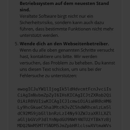
Betriebssystem auf dem neuesten Stand
sind.
Veraltete Software birgt nicht nur ein
Sicherheitsrisiko, sondern kann auch dazu
führen, dass bestimmte Funktionen nicht mehr
unterstützt werden.
Wende dich an den Webseitenbetreiber.
Wenn du alle oben genannten Schritte versucht
hast, kontaktiere uns bitte. Wir werden
versuchen, das Problem zu beheben. Du kannst
uns diesen Text schicken, um uns bei der
Fehlersuche zu unterstützen:
ewogICJuYW1lIjogIk5ldHdvcmtFcnJvciIs
CiAgImNvbmZpZyI6IHsKICAgICJtZXRob2Qi
OiAiR0VUIiwKICAgICJ1cmwiOiAiaHR0cHM6
Ly9hcGkueC5ha3MtcHJvZC5hdWRhcmlzLm5l
dC92MS9jbGllbnRzLzI4Ny93ZWJzaXRlLXZl
aGljbGVzP3dlYnNpdGU9NWY4NTU2YTBkYzBj
MDQ2NmM5MTY5NDM5JmZpbHRlclswXVtmaWVs