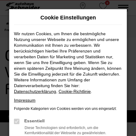
0
Zum
MENÜ
Standorte
Favoriten
Hauptinhalt
Cookie Einstellungen
springen
Startseite
Freising
CUPRA
CUPRA Leon
CUPRA Leon Vorführwagen
Freising
Wir nutzen Cookies, um Ihnen die bestmögliche
Nutzung unserer Webseite zu ermöglichen und unsere
Kommunikation mit Ihnen zu verbessern. Wir
CUPRA Leon
berücksichtigen hierbei Ihre Präferenzen und
verarbeiten Daten für Marketing und Statistiken nur,
wenn Sie uns Ihre Einwilligung geben. Wenn Sie zu
Vorführwagen
einem späteren Zeitpunkt Ihre Meinung ändern, können
Sie die Einwilligung jederzeit für die Zukunft widerrufen.
Weitere Informationen zum Umfang der
Freising
Datenverarbeitung finden Sie hier:
Datenschutzerklärung
,
Cookie-Richtlinie
.
Impressum
Folgende Kategorien von Cookies werden von uns eingesetzt:
Essentiell
Diese Technologien sind erforderlich, um die
Kernfunktionalität der Webseite zu gewährleisten.