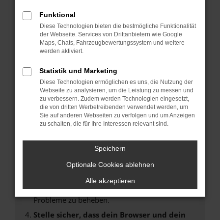
Fehler: Network Error
Funktional
Diese Technologien bieten die bestmögliche Funktionalität
Beim Laden ist ein Fehler aufgetreten.
der Webseite. Services von Drittanbietern wie Google
Maps, Chats, Fahrzeugbewertungssystem und weitere
Hier sind ein paar Tipps, die dir helfen können:
werden aktiviert.
Überprüfe deine Firewall und deine
Statistik und Marketing
Internetverbindung.
Diese Technologien ermöglichen es uns, die Nutzung der
Laden andere Webseiten, zum Beispiel deine
Webseite zu analysieren, um die Leistung zu messen und
Suchmaschine?
zu verbessern. Zudem werden Technologien eingesetzt,
die von dritten Werbetreibenden verwendet werden, um
Prüfe deine Browsererweiterungen.
Sie auf anderen Webseiten zu verfolgen und um Anzeigen
Manche Erweiterungen, wie Werbeblocker,
zu schalten, die für Ihre Interessen relevant sind.
können das Laden bestimmter Seiten
verhindern. Funktioniert die Seite in einem
Speichern
anderen Browser oder in einem privaten
Fenster?
Optionale Cookies ablehnen
Starte dein Gerät neu.
Alle akzeptieren
Das kann manchmal helfen, vorübergehende
Probleme zu beheben.
Stelle sicher, dass dein Browser und dein