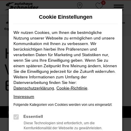
0
Zum
MENÜ
Standorte
Favoriten
Hauptinhalt
Cookie Einstellungen
springen
Startseite
Ergolding
Hyundai
Hyundai i20
Hyundai i20 Vorführwagen
Ergolding
Wir nutzen Cookies, um Ihnen die bestmögliche
Nutzung unserer Webseite zu ermöglichen und unsere
Kommunikation mit Ihnen zu verbessern. Wir
Hyundai i20
berücksichtigen hierbei Ihre Präferenzen und
verarbeiten Daten für Marketing und Statistiken nur,
wenn Sie uns Ihre Einwilligung geben. Wenn Sie zu
Vorführwagen
einem späteren Zeitpunkt Ihre Meinung ändern, können
Sie die Einwilligung jederzeit für die Zukunft widerrufen.
Weitere Informationen zum Umfang der
Ergolding
Datenverarbeitung finden Sie hier:
Datenschutzerklärung
,
Cookie-Richtlinie
.
Impressum
Folgende Kategorien von Cookies werden von uns eingesetzt:
Essentiell
Diese Technologien sind erforderlich, um die
Kernfunktionalität der Webseite zu gewährleisten.