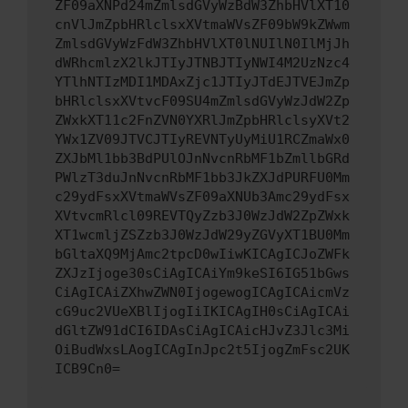
ZF09aXNPd24mZmlsdGVyWzBdW3ZhbHVlXT10
cnVlJmZpbHRlclsxXVtmaWVsZF09bW9kZWwm
ZmlsdGVyWzFdW3ZhbHVlXT0lNUIlN0IlMjJh
dWRhcmlzX2lkJTIyJTNBJTIyNWI4M2UzNzc4
YTlhNTIzMDI1MDAxZjc1JTIyJTdEJTVEJmZp
bHRlclsxXVtvcF09SU4mZmlsdGVyWzJdW2Zp
ZWxkXT11c2FnZVN0YXRlJmZpbHRlclsyXVt2
YWx1ZV09JTVCJTIyREVNTyUyMiU1RCZmaWx0
ZXJbMl1bb3BdPUlOJnNvcnRbMF1bZmllbGRd
PWlzT3duJnNvcnRbMF1bb3JkZXJdPURFU0Mm
c29ydFsxXVtmaWVsZF09aXNUb3Amc29ydFsx
XVtvcmRlcl09REVTQyZzb3J0WzJdW2ZpZWxk
XT1wcmljZSZzb3J0WzJdW29yZGVyXT1BU0Mm
bGltaXQ9MjAmc2tpcD0wIiwKICAgICJoZWFk
ZXJzIjoge30sCiAgICAiYm9keSI6IG51bGws
CiAgICAiZXhwZWN0IjogewogICAgICAicmVz
cG9uc2VUeXBlIjogIiIKICAgIH0sCiAgICAi
dGltZW91dCI6IDAsCiAgICAicHJvZ3Jlc3Mi
OiBudWxsLAogICAgInJpc2t5IjogZmFsc2UK
ICB9Cn0=