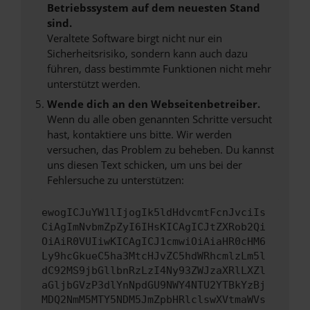
Betriebssystem auf dem neuesten Stand
sind.
Veraltete Software birgt nicht nur ein
Sicherheitsrisiko, sondern kann auch dazu
führen, dass bestimmte Funktionen nicht mehr
unterstützt werden.
Wende dich an den Webseitenbetreiber.
Wenn du alle oben genannten Schritte versucht
hast, kontaktiere uns bitte. Wir werden
versuchen, das Problem zu beheben. Du kannst
uns diesen Text schicken, um uns bei der
Fehlersuche zu unterstützen:
ewogICJuYW1lIjogIk5ldHdvcmtFcnJvciIs
CiAgImNvbmZpZyI6IHsKICAgICJtZXRob2Qi
OiAiR0VUIiwKICAgICJ1cmwiOiAiaHR0cHM6
Ly9hcGkueC5ha3MtcHJvZC5hdWRhcmlzLm5l
dC92MS9jbGllbnRzLzI4Ny93ZWJzaXRlLXZl
aGljbGVzP3dlYnNpdGU9NWY4NTU2YTBkYzBj
MDQ2NmM5MTY5NDM5JmZpbHRlclswXVtmaWVs