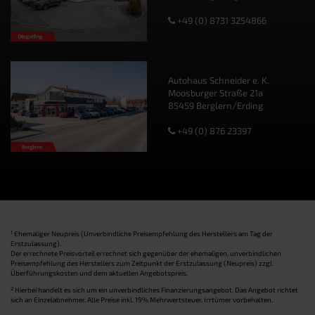
+49 (0) 8731 3254866
Autohaus Schneider e. K.
Moosburger Straße 21a
85459 Berglern/Erding
+49 (0) 876 23397
1
Ehemaliger Neupreis (Unverbindliche Preisempfehlung des Herstellers am Tag der
Erstzulassung).
Der errechnete Preisvorteil errechnet sich gegenüber der ehemaligen, unverbindlichen
Preisempfehlung des Herstellers zum Zeitpunkt der Erstzulassung (Neupreis) zzgl.
Überführungskosten und dem aktuellen Angebotspreis.
2
Hierbei handelt es sich um ein unverbindliches Finanzierungsangebot. Das Angebot richtet
sich an Einzelabnehmer. Alle Preise inkl. 19% Mehrwertsteuer. Irrtümer vorbehalten.