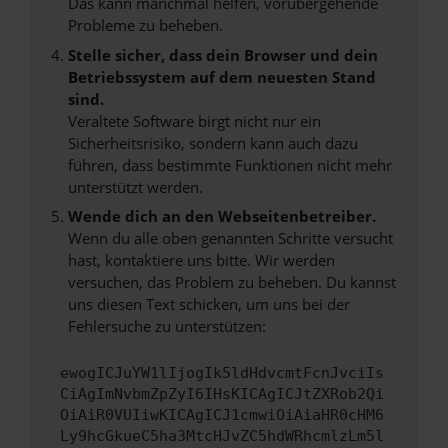
Das kann manchmal helfen, vorübergehende
Probleme zu beheben.
Stelle sicher, dass dein Browser und dein
Betriebssystem auf dem neuesten Stand
sind.
Veraltete Software birgt nicht nur ein
Sicherheitsrisiko, sondern kann auch dazu
führen, dass bestimmte Funktionen nicht mehr
unterstützt werden.
Wende dich an den Webseitenbetreiber.
Wenn du alle oben genannten Schritte versucht
hast, kontaktiere uns bitte. Wir werden
versuchen, das Problem zu beheben. Du kannst
uns diesen Text schicken, um uns bei der
Fehlersuche zu unterstützen:
ewogICJuYW1lIjogIk5ldHdvcmtFcnJvciIs
CiAgImNvbmZpZyI6IHsKICAgICJtZXRob2Qi
OiAiR0VUIiwKICAgICJ1cmwiOiAiaHR0cHM6
Ly9hcGkueC5ha3MtcHJvZC5hdWRhcmlzLm5l