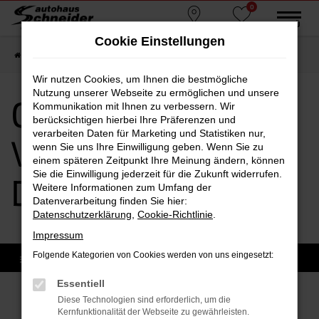
0
Zum
MENÜ
Standorte
Favoriten
Hauptinhalt
Cookie Einstellungen
springen
Startseite
Dachau
CUPRA
CUPRA Vorführwagen Dachau
Wir nutzen Cookies, um Ihnen die bestmögliche
Nutzung unserer Webseite zu ermöglichen und unsere
CUPRA
Kommunikation mit Ihnen zu verbessern. Wir
berücksichtigen hierbei Ihre Präferenzen und
verarbeiten Daten für Marketing und Statistiken nur,
Vorführwagen
wenn Sie uns Ihre Einwilligung geben. Wenn Sie zu
einem späteren Zeitpunkt Ihre Meinung ändern, können
Sie die Einwilligung jederzeit für die Zukunft widerrufen.
Dachau
Weitere Informationen zum Umfang der
Datenverarbeitung finden Sie hier:
Datenschutzerklärung
,
Cookie-Richtlinie
.
Impressum
Folgende Kategorien von Cookies werden von uns eingesetzt:
Essentiell
Sofort verfügbare Modelle
Diese Technologien sind erforderlich, um die
Kernfunktionalität der Webseite zu gewährleisten.