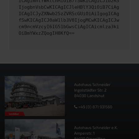
ICAgImhlYWRlcnMiOiB7fSwKICAgICJib2R5
IjogbnVsbCwKICAgICJleHBlY3QiOiB7CiAg
ICAgICJyZXNwb25zZVR5cGUiOiAiIgogICAg
fSwKICAgICJ0aW1lb3V0IjogMCwKICAgICJw
cm9ncmVzcyI6IG51bGwsCiAgICAicmlza3ki
OiBmYWxzZQogIH0KfQ==
Autohaus Schneider
Ingolstädter Str. 2
84030 Landshut
+49 (0) 871 931560
Autohaus Schneider e.K.
Amperstr. 1
84130 Dingolfing