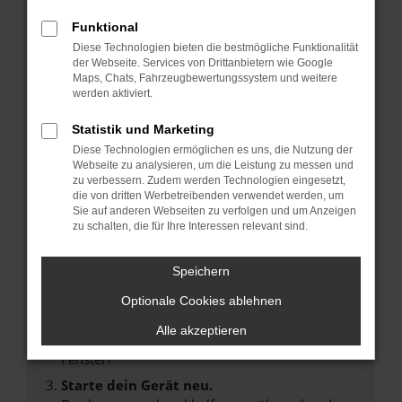
Funktional
Diese Technologien bieten die bestmögliche Funktionalität
der Webseite. Services von Drittanbietern wie Google
Maps, Chats, Fahrzeugbewertungssystem und weitere
Fehler: Network Error
werden aktiviert.
Beim Laden ist ein Fehler aufgetreten.
Statistik und Marketing
Hier sind ein paar Tipps, die dir helfen können:
Diese Technologien ermöglichen es uns, die Nutzung der
Webseite zu analysieren, um die Leistung zu messen und
Überprüfe deine Firewall und deine
zu verbessern. Zudem werden Technologien eingesetzt,
Internetverbindung.
die von dritten Werbetreibenden verwendet werden, um
Laden andere Webseiten, zum Beispiel deine
Sie auf anderen Webseiten zu verfolgen und um Anzeigen
zu schalten, die für Ihre Interessen relevant sind.
Suchmaschine?
Prüfe deine Browsererweiterungen.
Speichern
Manche Erweiterungen, wie Werbeblocker,
können das Laden bestimmter Seiten
Optionale Cookies ablehnen
verhindern. Funktioniert die Seite in einem
Alle akzeptieren
anderen Browser oder in einem privaten
Fenster?
Starte dein Gerät neu.