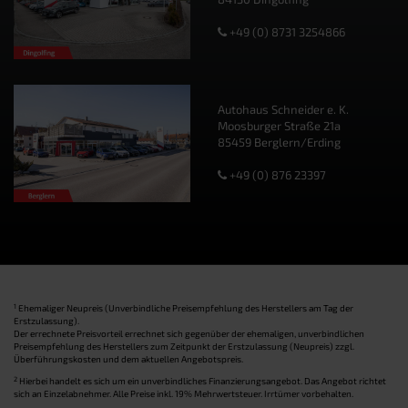
+49 (0) 8731 3254866
Autohaus Schneider e. K.
Moosburger Straße 21a
85459 Berglern/Erding
+49 (0) 876 23397
1
Ehemaliger Neupreis (Unverbindliche Preisempfehlung des Herstellers am Tag der
Erstzulassung).
Der errechnete Preisvorteil errechnet sich gegenüber der ehemaligen, unverbindlichen
Preisempfehlung des Herstellers zum Zeitpunkt der Erstzulassung (Neupreis) zzgl.
Überführungskosten und dem aktuellen Angebotspreis.
2
Hierbei handelt es sich um ein unverbindliches Finanzierungsangebot. Das Angebot richtet
sich an Einzelabnehmer. Alle Preise inkl. 19% Mehrwertsteuer. Irrtümer vorbehalten.