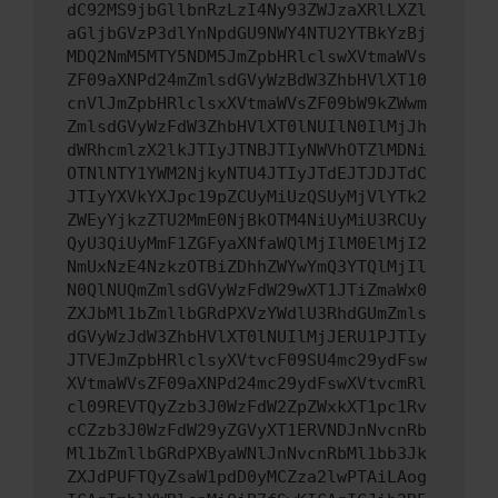
dC92MS9jbGllbnRzLzI4Ny93ZWJzaXRlLXZl
aGljbGVzP3dlYnNpdGU9NWY4NTU2YTBkYzBj
MDQ2NmM5MTY5NDM5JmZpbHRlclswXVtmaWVs
ZF09aXNPd24mZmlsdGVyWzBdW3ZhbHVlXT10
cnVlJmZpbHRlclsxXVtmaWVsZF09bW9kZWwm
ZmlsdGVyWzFdW3ZhbHVlXT0lNUIlN0IlMjJh
dWRhcmlzX2lkJTIyJTNBJTIyNWVhOTZlMDNi
OTNlNTY1YWM2NjkyNTU4JTIyJTdEJTJDJTdC
JTIyYXVkYXJpc19pZCUyMiUzQSUyMjVlYTk2
ZWEyYjkzZTU2MmE0NjBkOTM4NiUyMiU3RCUy
QyU3QiUyMmF1ZGFyaXNfaWQlMjIlM0ElMjI2
NmUxNzE4NzkzOTBiZDhhZWYwYmQ3YTQlMjIl
N0QlNUQmZmlsdGVyWzFdW29wXT1JTiZmaWx0
ZXJbMl1bZmllbGRdPXVzYWdlU3RhdGUmZmls
dGVyWzJdW3ZhbHVlXT0lNUIlMjJERU1PJTIy
JTVEJmZpbHRlclsyXVtvcF09SU4mc29ydFsw
XVtmaWVsZF09aXNPd24mc29ydFswXVtvcmRl
cl09REVTQyZzb3J0WzFdW2ZpZWxkXT1pc1Rv
cCZzb3J0WzFdW29yZGVyXT1ERVNDJnNvcnRb
Ml1bZmllbGRdPXByaWNlJnNvcnRbMl1bb3Jk
ZXJdPUFTQyZsaW1pdD0yMCZza2lwPTAiLAog