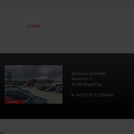
CUPRA
Autohaus Schneider
Amperstr. 1
84130 Dingolfing
+49 (0) 8731 3254866
g).