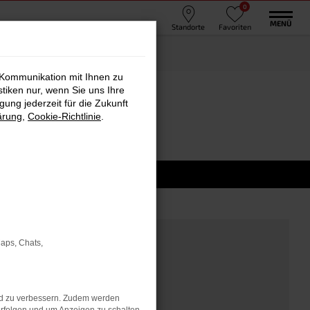
0
MENÜ
Standorte
Favoriten
 Kommunikation mit Ihnen zu
stiken nur, wenn Sie uns Ihre
ung jederzeit für die Zukunft
ärung
,
Cookie-Richtlinie
.
Maps, Chats,
nd zu verbessern. Zudem werden