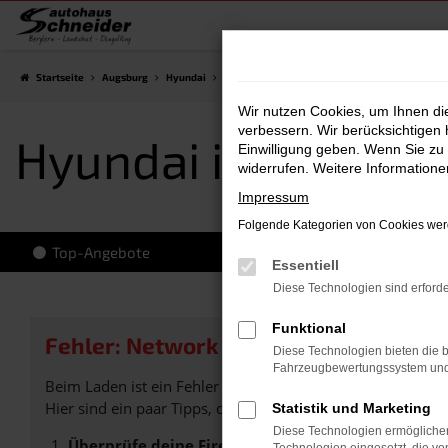
Zum
Hauptinhalt
springen
Startseite
Augsburg
Hyundai
Hyundai i20
Hyundai i20 Vorführwagen Au
Wir nutzen Cookies, um Ihnen d
verbessern. Wir berücksichtigen 
Hyundai i20 Vorfü
Einwilligung geben. Wenn Sie zu 
widerrufen. Weitere Information
Impressum
Folgende Kategorien von Cookies werd
Top-Angebote
Essentiell
Diese Technologien sind erforde
Funktional
Fehler: Network Error
Diese Technologien bieten die b
Fahrzeugbewertungssystem und w
Beim Laden ist ein Fehler aufgetreten.
Hier sind ein paar Tipps, die dir helfen können:
Statistik und Marketing
Diese Technologien ermöglichen
Überprüfe deine Firewall und deine Internetverb