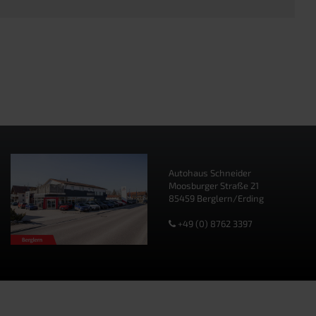
Autohaus Schneider
Moosburger Straße 21
85459 Berglern/Erding
+49 (0) 8762 3397