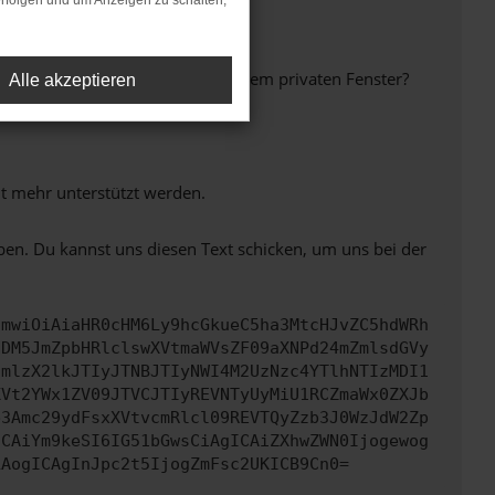
rfolgen und um Anzeigen zu schalten,
inem anderen Browser oder in einem privaten Fenster?
Alle akzeptieren
ht mehr unterstützt werden.
ben. Du kannst uns diesen Text schicken, um uns bei der
cmwiOiAiaHR0cHM6Ly9hcGkueC5ha3MtcHJvZC5hdWRh
NDM5JmZpbHRlclswXVtmaWVsZF09aXNPd24mZmlsdGVy
cmlzX2lkJTIyJTNBJTIyNWI4M2UzNzc4YTlhNTIzMDI1
XVt2YWx1ZV09JTVCJTIyREVNTyUyMiU1RCZmaWx0ZXJb
b3Amc29ydFsxXVtvcmRlcl09REVTQyZzb3J0WzJdW2Zp
ICAiYm9keSI6IG51bGwsCiAgICAiZXhwZWN0Ijogewog
LAogICAgInJpc2t5IjogZmFsc2UKICB9Cn0=