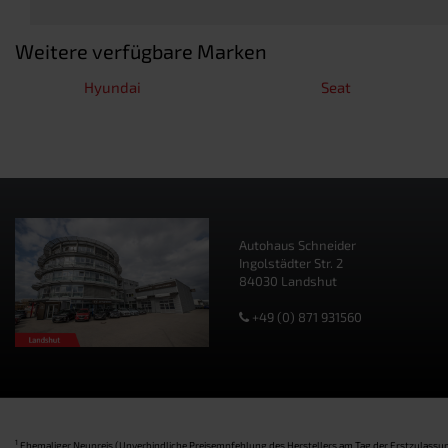
Weitere verfügbare Marken
Hyundai
Seat
Autohaus Schneider
Ingolstädter Str. 2
84030 Landshut
+49 (0) 871 931560
1
Ehemaliger Neupreis (Unverbindliche Preisempfehlung des Herstellers am Tag der Erstzulassun