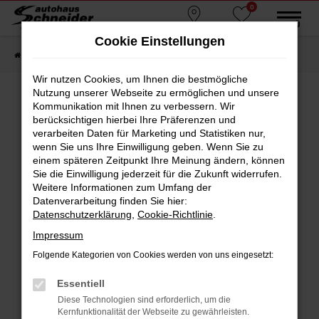
0
Zum
MENÜ
Standorte
Favoriten
Hauptinhalt
Cookie Einstellungen
springen
Startseite
Fahrzeugmarkt
Gebrauchtwagen
Wir nutzen Cookies, um Ihnen die bestmögliche
Nutzung unserer Webseite zu ermöglichen und unsere
Kommunikation mit Ihnen zu verbessern. Wir
berücksichtigen hierbei Ihre Präferenzen und
Fehler: Network Error
verarbeiten Daten für Marketing und Statistiken nur,
wenn Sie uns Ihre Einwilligung geben. Wenn Sie zu
Beim Laden ist ein Fehler aufgetreten.
einem späteren Zeitpunkt Ihre Meinung ändern, können
Hier sind ein paar Tipps, die dir helfen können:
Sie die Einwilligung jederzeit für die Zukunft widerrufen.
Weitere Informationen zum Umfang der
Überprüfe deine Firewall und deine
Datenverarbeitung finden Sie hier:
Internetverbindung.
Datenschutzerklärung
,
Cookie-Richtlinie
.
Laden andere Webseiten, zum Beispiel deine
Impressum
Suchmaschine?
Folgende Kategorien von Cookies werden von uns eingesetzt:
Prüfe deine Browsererweiterungen.
Manche Erweiterungen, wie Werbeblocker,
Essentiell
können das Laden bestimmter Seiten
Diese Technologien sind erforderlich, um die
verhindern. Funktioniert die Seite in einem
Kernfunktionalität der Webseite zu gewährleisten.