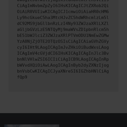
CiAgImNvbmZpZyI6IHsKICAgICJtZXRob2Qi
OiAiR0VUIiwKICAgICJ1cmwiOiAiaHR0cHM6
Ly9hcGkueC5ha3MtcHJvZC5hdWRhcmlzLm5l
dC92MS9jbGllbnRzLzI4Ny93ZWJzaXRlLXZl
aGljbGVzLzE5NTQyMj9maWVsZD1pbnRlcm5h
bE51bWJlciZ3ZWJzaXRlPTVmODU1NmEwZGMw
YzA0NjZjOTE2OTQzOSIsCiAgICAiaGVhZGVy
cyI6IHt9LAogICAgImJvZHkiOiBudWxsLAog
ICAgImV4cGVjdCI6IHsKICAgICAgInJlc3Bv
bnNlVHlwZSI6ICIiCiAgICB9LAogICAgInRp
bWVvdXQiOiAwLAogICAgInByb2dyZXNzIjog
bnVsbCwKICAgICJyaXNreSI6IGZhbHNlCiAg
fQp9