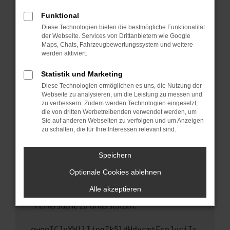
anderen Browser oder in einem privaten
Fenster?
Funktional
Starte dein Gerät neu.
Diese Technologien bieten die bestmögliche Funktionalität
der Webseite. Services von Drittanbietern wie Google
Das kann manchmal helfen, vorübergehende
Maps, Chats, Fahrzeugbewertungssystem und weitere
Probleme zu beheben.
werden aktiviert.
Stelle sicher, dass dein Browser und dein
Statistik und Marketing
Betriebssystem auf dem neuesten Stand
Diese Technologien ermöglichen es uns, die Nutzung der
sind.
Webseite zu analysieren, um die Leistung zu messen und
Veraltete Software birgt nicht nur ein
zu verbessern. Zudem werden Technologien eingesetzt,
Sicherheitsrisiko, sondern kann auch dazu
die von dritten Werbetreibenden verwendet werden, um
führen, dass bestimmte Funktionen nicht mehr
Sie auf anderen Webseiten zu verfolgen und um Anzeigen
zu schalten, die für Ihre Interessen relevant sind.
unterstützt werden.
Wende dich an den Webseitenbetreiber.
Speichern
Wenn du alle oben genannten Schritte versucht
hast, kontaktiere uns bitte. Wir werden
Optionale Cookies ablehnen
versuchen, das Problem zu beheben. Du kannst
Alle akzeptieren
uns diesen Text schicken, um uns bei der
Fehlersuche zu unterstützen:
ewogICJuYW1lIjogIk5ldHdvcmtFcnJvciIs