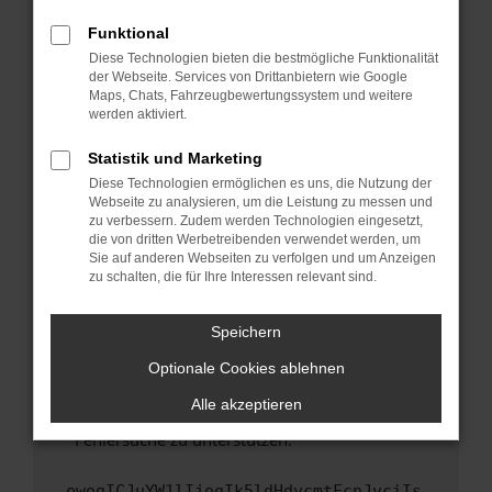
anderen Browser oder in einem privaten
Fenster?
Funktional
Starte dein Gerät neu.
Diese Technologien bieten die bestmögliche Funktionalität
der Webseite. Services von Drittanbietern wie Google
Das kann manchmal helfen, vorübergehende
Maps, Chats, Fahrzeugbewertungssystem und weitere
Probleme zu beheben.
werden aktiviert.
Stelle sicher, dass dein Browser und dein
Statistik und Marketing
Betriebssystem auf dem neuesten Stand
Diese Technologien ermöglichen es uns, die Nutzung der
sind.
Webseite zu analysieren, um die Leistung zu messen und
Veraltete Software birgt nicht nur ein
zu verbessern. Zudem werden Technologien eingesetzt,
Sicherheitsrisiko, sondern kann auch dazu
die von dritten Werbetreibenden verwendet werden, um
führen, dass bestimmte Funktionen nicht mehr
Sie auf anderen Webseiten zu verfolgen und um Anzeigen
zu schalten, die für Ihre Interessen relevant sind.
unterstützt werden.
Wende dich an den Webseitenbetreiber.
Speichern
Wenn du alle oben genannten Schritte versucht
hast, kontaktiere uns bitte. Wir werden
Optionale Cookies ablehnen
versuchen, das Problem zu beheben. Du kannst
Alle akzeptieren
uns diesen Text schicken, um uns bei der
Fehlersuche zu unterstützen:
ewogICJuYW1lIjogIk5ldHdvcmtFcnJvciIs