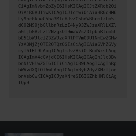
CiAgImNvbmZpZyI6IHsKICAgICJtZXRob2Qi
OiAiR0VUIiwKICAgICJ1cmwiOiAiaHR0cHM6
Ly9hcGkueC5ha3MtcHJvZC5hdWRhcmlzLm5l
dC92MS9jbGllbnRzLzI4Ny93ZWJzaXRlLXZl
aGljbGVzLzI2NzgxOT9maWVsZD1pbnRlcm5h
bE51bWJlciZ3ZWJzaXRlPTVmODU1NmEwZGMw
YzA0NjZjOTE2OTQzOSIsCiAgICAiaGVhZGVy
cyI6IHt9LAogICAgImJvZHkiOiBudWxsLAog
ICAgImV4cGVjdCI6IHsKICAgICAgInJlc3Bv
bnNlVHlwZSI6ICIiCiAgICB9LAogICAgInRp
bWVvdXQiOiAwLAogICAgInByb2dyZXNzIjog
bnVsbCwKICAgICJyaXNreSI6IGZhbHNlCiAg
fQp9