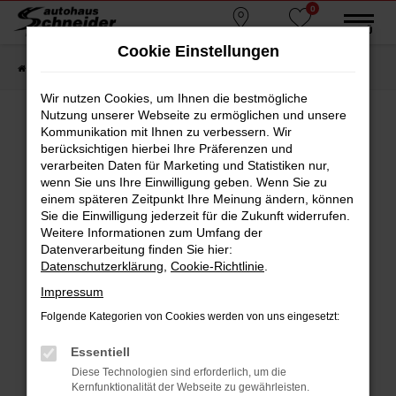
0
Zum
MENÜ
Standorte
Favoriten
Hauptinhalt
Cookie Einstellungen
springen
Startseite
Fahrzeugmarkt
Gebrauchtwagen
Wir nutzen Cookies, um Ihnen die bestmögliche
Nutzung unserer Webseite zu ermöglichen und unsere
Kommunikation mit Ihnen zu verbessern. Wir
berücksichtigen hierbei Ihre Präferenzen und
Fehler: Network Error
verarbeiten Daten für Marketing und Statistiken nur,
wenn Sie uns Ihre Einwilligung geben. Wenn Sie zu
Beim Laden ist ein Fehler aufgetreten.
einem späteren Zeitpunkt Ihre Meinung ändern, können
Hier sind ein paar Tipps, die dir helfen können:
Sie die Einwilligung jederzeit für die Zukunft widerrufen.
Weitere Informationen zum Umfang der
Überprüfe deine Firewall und deine
Datenverarbeitung finden Sie hier:
Internetverbindung.
Datenschutzerklärung
,
Cookie-Richtlinie
.
Laden andere Webseiten, zum Beispiel deine
Impressum
Suchmaschine?
Folgende Kategorien von Cookies werden von uns eingesetzt:
Prüfe deine Browsererweiterungen.
Manche Erweiterungen, wie Werbeblocker,
Essentiell
können das Laden bestimmter Seiten
Diese Technologien sind erforderlich, um die
verhindern. Funktioniert die Seite in einem
Kernfunktionalität der Webseite zu gewährleisten.