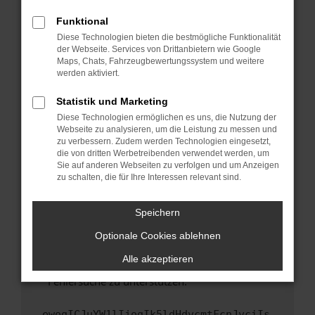
anderen Browser oder in einem privaten
Fenster?
Funktional
Starte dein Gerät neu.
Diese Technologien bieten die bestmögliche Funktionalität
der Webseite. Services von Drittanbietern wie Google
Das kann manchmal helfen, vorübergehende
Maps, Chats, Fahrzeugbewertungssystem und weitere
Probleme zu beheben.
werden aktiviert.
Stelle sicher, dass dein Browser und dein
Statistik und Marketing
Betriebssystem auf dem neuesten Stand
Diese Technologien ermöglichen es uns, die Nutzung der
sind.
Webseite zu analysieren, um die Leistung zu messen und
Veraltete Software birgt nicht nur ein
zu verbessern. Zudem werden Technologien eingesetzt,
Sicherheitsrisiko, sondern kann auch dazu
die von dritten Werbetreibenden verwendet werden, um
führen, dass bestimmte Funktionen nicht mehr
Sie auf anderen Webseiten zu verfolgen und um Anzeigen
zu schalten, die für Ihre Interessen relevant sind.
unterstützt werden.
Wende dich an den Webseitenbetreiber.
Speichern
Wenn du alle oben genannten Schritte versucht
hast, kontaktiere uns bitte. Wir werden
Optionale Cookies ablehnen
versuchen, das Problem zu beheben. Du kannst
Alle akzeptieren
uns diesen Text schicken, um uns bei der
Fehlersuche zu unterstützen:
ewogICJuYW1lIjogIk5ldHdvcmtFcnJvciIs