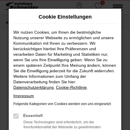
0
Zum
MENÜ
Standorte
Favoriten
Hauptinhalt
Cookie Einstellungen
springen
Startseite
Fahrzeugmarkt
Gebrauchtwagen
Wir nutzen Cookies, um Ihnen die bestmögliche
Nutzung unserer Webseite zu ermöglichen und unsere
Kommunikation mit Ihnen zu verbessern. Wir
berücksichtigen hierbei Ihre Präferenzen und
Fehler: Network Error
verarbeiten Daten für Marketing und Statistiken nur,
wenn Sie uns Ihre Einwilligung geben. Wenn Sie zu
Beim Laden ist ein Fehler aufgetreten.
einem späteren Zeitpunkt Ihre Meinung ändern, können
Hier sind ein paar Tipps, die dir helfen können:
Sie die Einwilligung jederzeit für die Zukunft widerrufen.
Weitere Informationen zum Umfang der
Überprüfe deine Firewall und deine
Datenverarbeitung finden Sie hier:
Internetverbindung.
Datenschutzerklärung
,
Cookie-Richtlinie
.
Laden andere Webseiten, zum Beispiel deine
Impressum
Suchmaschine?
Folgende Kategorien von Cookies werden von uns eingesetzt:
Prüfe deine Browsererweiterungen.
Manche Erweiterungen, wie Werbeblocker,
Essentiell
können das Laden bestimmter Seiten
Diese Technologien sind erforderlich, um die
verhindern. Funktioniert die Seite in einem
Kernfunktionalität der Webseite zu gewährleisten.