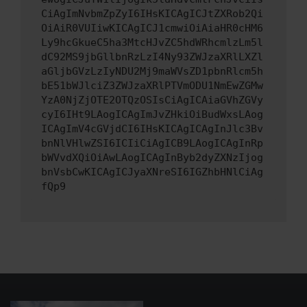
CiAgImNvbmZpZyI6IHsKICAgICJtZXRob2Qi
OiAiR0VUIiwKICAgICJ1cmwiOiAiaHR0cHM6
Ly9hcGkueC5ha3MtcHJvZC5hdWRhcmlzLm5l
dC92MS9jbGllbnRzLzI4Ny93ZWJzaXRlLXZl
aGljbGVzLzIyNDU2Mj9maWVsZD1pbnRlcm5h
bE51bWJlciZ3ZWJzaXRlPTVmODU1NmEwZGMw
YzA0NjZjOTE2OTQzOSIsCiAgICAiaGVhZGVy
cyI6IHt9LAogICAgImJvZHkiOiBudWxsLAog
ICAgImV4cGVjdCI6IHsKICAgICAgInJlc3Bv
bnNlVHlwZSI6ICIiCiAgICB9LAogICAgInRp
bWVvdXQiOiAwLAogICAgInByb2dyZXNzIjog
bnVsbCwKICAgICJyaXNreSI6IGZhbHNlCiAg
fQp9