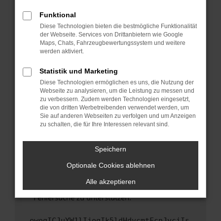
anderen Browser oder in einem privaten
Fenster?
Funktional
Starte dein Gerät neu.
Diese Technologien bieten die bestmögliche Funktionalität
der Webseite. Services von Drittanbietern wie Google
Das kann manchmal helfen, vorübergehende
Maps, Chats, Fahrzeugbewertungssystem und weitere
Probleme zu beheben.
werden aktiviert.
Stelle sicher, dass dein Browser und dein
Statistik und Marketing
Betriebssystem auf dem neuesten Stand
Diese Technologien ermöglichen es uns, die Nutzung der
sind.
Webseite zu analysieren, um die Leistung zu messen und
Veraltete Software birgt nicht nur ein
zu verbessern. Zudem werden Technologien eingesetzt,
Sicherheitsrisiko, sondern kann auch dazu
die von dritten Werbetreibenden verwendet werden, um
führen, dass bestimmte Funktionen nicht mehr
Sie auf anderen Webseiten zu verfolgen und um Anzeigen
zu schalten, die für Ihre Interessen relevant sind.
unterstützt werden.
Wende dich an den Webseitenbetreiber.
Speichern
Wenn du alle oben genannten Schritte versucht
hast, kontaktiere uns bitte. Wir werden
Optionale Cookies ablehnen
versuchen, das Problem zu beheben. Du kannst
Alle akzeptieren
uns diesen Text schicken, um uns bei der
Fehlersuche zu unterstützen:
ewogICJuYW1lIjogIk5ldHdvcmtFcnJvciIs