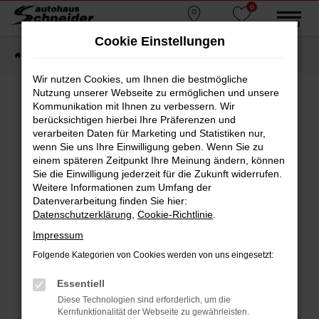
0
Zum
MENÜ
Standorte
Favoriten
Hauptinhalt
Cookie Einstellungen
springen
Startseite
Fahrzeugmarkt
Gebrauchtwagen
Wir nutzen Cookies, um Ihnen die bestmögliche
Nutzung unserer Webseite zu ermöglichen und unsere
Kommunikation mit Ihnen zu verbessern. Wir
berücksichtigen hierbei Ihre Präferenzen und
Fehler: Network Error
verarbeiten Daten für Marketing und Statistiken nur,
wenn Sie uns Ihre Einwilligung geben. Wenn Sie zu
Beim Laden ist ein Fehler aufgetreten.
einem späteren Zeitpunkt Ihre Meinung ändern, können
Hier sind ein paar Tipps, die dir helfen können:
Sie die Einwilligung jederzeit für die Zukunft widerrufen.
Weitere Informationen zum Umfang der
Überprüfe deine Firewall und deine
Datenverarbeitung finden Sie hier:
Internetverbindung.
Datenschutzerklärung
,
Cookie-Richtlinie
.
Laden andere Webseiten, zum Beispiel deine
Impressum
Suchmaschine?
Folgende Kategorien von Cookies werden von uns eingesetzt:
Prüfe deine Browsererweiterungen.
Manche Erweiterungen, wie Werbeblocker,
Essentiell
können das Laden bestimmter Seiten
Diese Technologien sind erforderlich, um die
verhindern. Funktioniert die Seite in einem
Kernfunktionalität der Webseite zu gewährleisten.