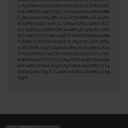
CiAgImNvbmZpZyI6IHsKICAgICJtZXRob2Qi
OiAiR0VUIiwKICAgICJ1cmwiOiAiaHR0cHM6
Ly9hcGkueC5ha3MtcHJvZC5hdWRhcmlzLm5l
dC92MS9jbGllbnRzLzI4Ny93ZWJzaXRlLXZl
aGljbGVzLzQ2MTA2Mj9maWVsZD1pbnRlcm5h
bE51bWJlciZ3ZWJzaXRlPTVmODU1NmEwZGMw
YzA0NjZjOTE2OTQzOSIsCiAgICAiaGVhZGVy
cyI6IHt9LAogICAgImJvZHkiOiBudWxsLAog
ICAgImV4cGVjdCI6IHsKICAgICAgInJlc3Bv
bnNlVHlwZSI6ICIiCiAgICB9LAogICAgInRp
bWVvdXQiOiAwLAogICAgInByb2dyZXNzIjog
bnVsbCwKICAgICJyaXNreSI6IGZhbHNlCiAg
fQp9