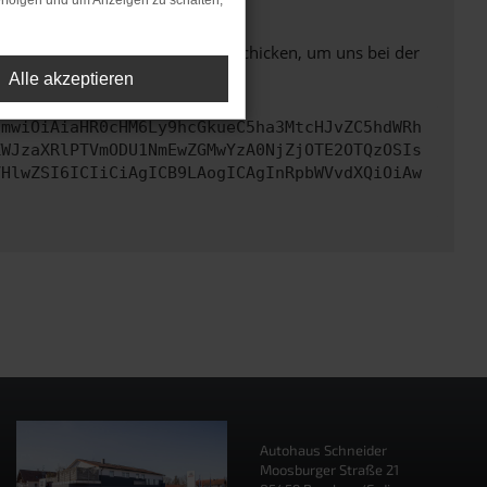
rfolgen und um Anzeigen zu schalten,
ben. Du kannst uns diesen Text schicken, um uns bei der
Alle akzeptieren
cmwiOiAiaHR0cHM6Ly9hcGkueC5ha3MtcHJvZC5hdWRh
ZWJzaXRlPTVmODU1NmEwZGMwYzA0NjZjOTE2OTQzOSIs
VHlwZSI6ICIiCiAgICB9LAogICAgInRpbWVvdXQiOiAw
Autohaus Schneider
Moosburger Straße 21