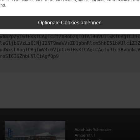
on dritten Werbetreibenden verwendet werden, um Sie auf anderen Webseiten zu ve
ind.
ontaktiere uns bitte. Wir werden versuchen, das Problem zu behe
Optionale Cookies ablehnen
vbmZpZyI6IHsKICAgICJtZXRob2QiOiAiR0VUIiwKICAgICJ1
laGljbGVzLzQ1NjI2NT9maWVsZD1pbnRlcm5hbE51bWJlciZ3
udWxsLAogICAgImV4cGVjdCI6IHsKICAgICAgInJlc3BvbnNl
reSI6IGZhbHNlCiAgfQp9
Autohaus Schneider
Amperstr. 1