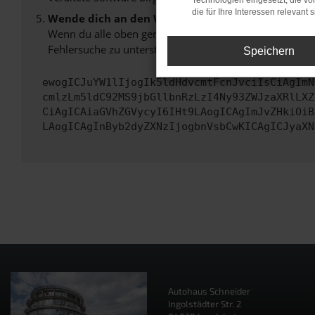
Technologien eingesetzt, die v
die für Ihre Interessen relevant s
Wende dich an den Webseitenbetreiber.
Wenn du alle oben genannten Schritte versucht hast, k
Fehlersuche zu unterstützen:
Speichern
ewogICJuYW1lIjogIk5ldHdvcmtFcnJvciIsCiAgImN
cmlzLm5ldC92MS9jbGllbnRzLzI4Ny93ZWJzaXRlLXZ
CiAgICAiaGVhZGVycyI6IHt9LAogICAgImJvZHkiOiB
LAogICAgInByb2dyZXNzIjogbnVsbCwKICAgICJyaXN
Autohaus Schneider
Ingolstädter Str. 2