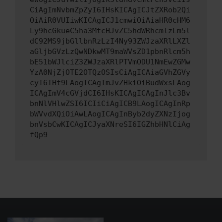
CiAgImNvbmZpZyI6IHsKICAgICJtZXRob2Qi
OiAiR0VUIiwKICAgICJ1cmwiOiAiaHR0cHM6
Ly9hcGkueC5ha3MtcHJvZC5hdWRhcmlzLm5l
dC92MS9jbGllbnRzLzI4Ny93ZWJzaXRlLXZl
aGljbGVzLzQwNDkwMT9maWVsZD1pbnRlcm5h
bE51bWJlciZ3ZWJzaXRlPTVmODU1NmEwZGMw
YzA0NjZjOTE2OTQzOSIsCiAgICAiaGVhZGVy
cyI6IHt9LAogICAgImJvZHkiOiBudWxsLAog
ICAgImV4cGVjdCI6IHsKICAgICAgInJlc3Bv
bnNlVHlwZSI6ICIiCiAgICB9LAogICAgInRp
bWVvdXQiOiAwLAogICAgInByb2dyZXNzIjog
bnVsbCwKICAgICJyaXNreSI6IGZhbHNlCiAg
fQp9