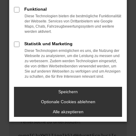
anderen Browser oder in einem privaten
Fenster?
Funktional
Starte dein Gerät neu.
Diese Technologien bieten die bestmögliche Funktionalität
der Webseite. Services von Drittanbietern wie Google
Das kann manchmal helfen, vorübergehende
Maps, Chats, Fahrzeugbewertungssystem und weitere
Probleme zu beheben.
werden aktiviert.
Stelle sicher, dass dein Browser und dein
Statistik und Marketing
Betriebssystem auf dem neuesten Stand
Diese Technologien ermöglichen es uns, die Nutzung der
sind.
Webseite zu analysieren, um die Leistung zu messen und
Veraltete Software birgt nicht nur ein
zu verbessern. Zudem werden Technologien eingesetzt,
Sicherheitsrisiko, sondern kann auch dazu
die von dritten Werbetreibenden verwendet werden, um
führen, dass bestimmte Funktionen nicht mehr
Sie auf anderen Webseiten zu verfolgen und um Anzeigen
zu schalten, die für Ihre Interessen relevant sind.
unterstützt werden.
Wende dich an den Webseitenbetreiber.
Speichern
Wenn du alle oben genannten Schritte versucht
hast, kontaktiere uns bitte. Wir werden
Optionale Cookies ablehnen
versuchen, das Problem zu beheben. Du kannst
Alle akzeptieren
uns diesen Text schicken, um uns bei der
Fehlersuche zu unterstützen:
ewogICJuYW1lIjogIk5ldHdvcmtFcnJvciIs