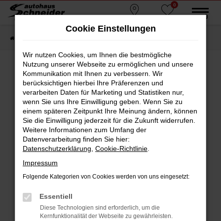
0
Zum
MENÜ
Standorte
Favoriten
Hauptinhalt
Cookie Einstellungen
springen
Startseite
Fahrzeugmarkt
Gebrauchtwagen
Wir nutzen Cookies, um Ihnen die bestmögliche
Nutzung unserer Webseite zu ermöglichen und unsere
Kommunikation mit Ihnen zu verbessern. Wir
berücksichtigen hierbei Ihre Präferenzen und
Fehler: Network Error
verarbeiten Daten für Marketing und Statistiken nur,
wenn Sie uns Ihre Einwilligung geben. Wenn Sie zu
Beim Laden ist ein Fehler aufgetreten.
einem späteren Zeitpunkt Ihre Meinung ändern, können
Hier sind ein paar Tipps, die dir helfen können:
Sie die Einwilligung jederzeit für die Zukunft widerrufen.
Weitere Informationen zum Umfang der
Überprüfe deine Firewall und deine
Datenverarbeitung finden Sie hier:
Internetverbindung.
Datenschutzerklärung
,
Cookie-Richtlinie
.
Laden andere Webseiten, zum Beispiel deine
Impressum
Suchmaschine?
Folgende Kategorien von Cookies werden von uns eingesetzt:
Prüfe deine Browsererweiterungen.
Manche Erweiterungen, wie Werbeblocker,
Essentiell
können das Laden bestimmter Seiten
Diese Technologien sind erforderlich, um die
verhindern. Funktioniert die Seite in einem
Kernfunktionalität der Webseite zu gewährleisten.