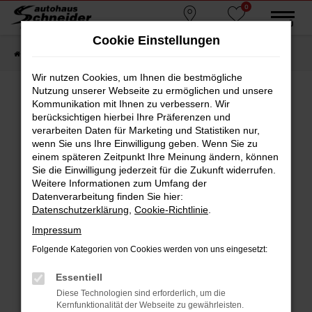
0
Zum
MENÜ
Standorte
Favoriten
Hauptinhalt
Cookie Einstellungen
springen
Startseite
Fahrzeugmarkt
Gebrauchtwagen
Wir nutzen Cookies, um Ihnen die bestmögliche
Nutzung unserer Webseite zu ermöglichen und unsere
Kommunikation mit Ihnen zu verbessern. Wir
berücksichtigen hierbei Ihre Präferenzen und
Fehler: Network Error
verarbeiten Daten für Marketing und Statistiken nur,
wenn Sie uns Ihre Einwilligung geben. Wenn Sie zu
Beim Laden ist ein Fehler aufgetreten.
einem späteren Zeitpunkt Ihre Meinung ändern, können
Hier sind ein paar Tipps, die dir helfen können:
Sie die Einwilligung jederzeit für die Zukunft widerrufen.
Weitere Informationen zum Umfang der
Überprüfe deine Firewall und deine
Datenverarbeitung finden Sie hier:
Internetverbindung.
Datenschutzerklärung
,
Cookie-Richtlinie
.
Laden andere Webseiten, zum Beispiel deine
Impressum
Suchmaschine?
Folgende Kategorien von Cookies werden von uns eingesetzt:
Prüfe deine Browsererweiterungen.
Manche Erweiterungen, wie Werbeblocker,
Essentiell
können das Laden bestimmter Seiten
Diese Technologien sind erforderlich, um die
verhindern. Funktioniert die Seite in einem
Kernfunktionalität der Webseite zu gewährleisten.