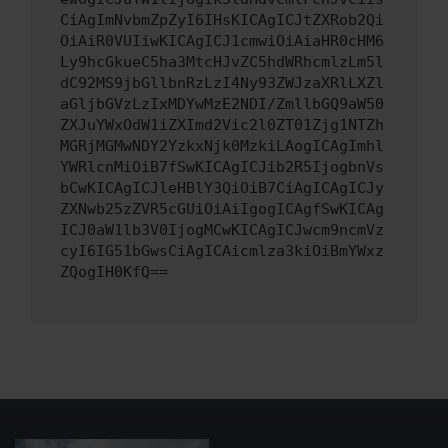
CiAgImNvbmZpZyI6IHsKICAgICJtZXRob2Qi
OiAiR0VUIiwKICAgICJ1cmwiOiAiaHR0cHM6
Ly9hcGkueC5ha3MtcHJvZC5hdWRhcmlzLm5l
dC92MS9jbGllbnRzLzI4Ny93ZWJzaXRlLXZl
aGljbGVzLzIxMDYwMzE2NDI/ZmllbGQ9aW50
ZXJuYWxOdW1iZXImd2Vic2l0ZT01Zjg1NTZh
MGRjMGMwNDY2YzkxNjk0MzkiLAogICAgImhl
YWRlcnMiOiB7fSwKICAgICJib2R5IjogbnVs
bCwKICAgICJleHBlY3QiOiB7CiAgICAgICJy
ZXNwb25zZVR5cGUiOiAiIgogICAgfSwKICAg
ICJ0aW1lb3V0IjogMCwKICAgICJwcm9ncmVz
cyI6IG51bGwsCiAgICAicmlza3kiOiBmYWxz
ZQogIH0KfQ==