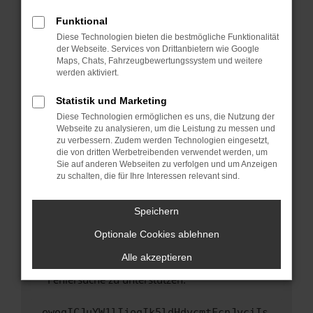
anderen Browser oder in einem privaten
Fenster?
Funktional
Starte dein Gerät neu.
Diese Technologien bieten die bestmögliche Funktionalität
der Webseite. Services von Drittanbietern wie Google
Das kann manchmal helfen, vorübergehende
Maps, Chats, Fahrzeugbewertungssystem und weitere
Probleme zu beheben.
werden aktiviert.
Stelle sicher, dass dein Browser und dein
Statistik und Marketing
Betriebssystem auf dem neuesten Stand
Diese Technologien ermöglichen es uns, die Nutzung der
sind.
Webseite zu analysieren, um die Leistung zu messen und
Veraltete Software birgt nicht nur ein
zu verbessern. Zudem werden Technologien eingesetzt,
Sicherheitsrisiko, sondern kann auch dazu
die von dritten Werbetreibenden verwendet werden, um
führen, dass bestimmte Funktionen nicht mehr
Sie auf anderen Webseiten zu verfolgen und um Anzeigen
zu schalten, die für Ihre Interessen relevant sind.
unterstützt werden.
Wende dich an den Webseitenbetreiber.
Speichern
Wenn du alle oben genannten Schritte versucht
hast, kontaktiere uns bitte. Wir werden
Optionale Cookies ablehnen
versuchen, das Problem zu beheben. Du kannst
Alle akzeptieren
uns diesen Text schicken, um uns bei der
Fehlersuche zu unterstützen:
ewogICJuYW1lIjogIk5ldHdvcmtFcnJvciIs