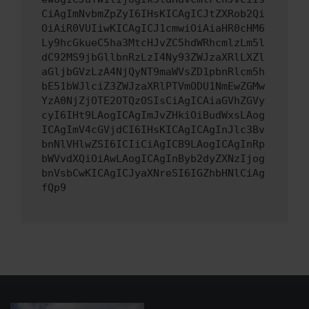
CiAgImNvbmZpZyI6IHsKICAgICJtZXRob2Qi
OiAiR0VUIiwKICAgICJ1cmwiOiAiaHR0cHM6
Ly9hcGkueC5ha3MtcHJvZC5hdWRhcmlzLm5l
dC92MS9jbGllbnRzLzI4Ny93ZWJzaXRlLXZl
aGljbGVzLzA4NjQyNT9maWVsZD1pbnRlcm5h
bE51bWJlciZ3ZWJzaXRlPTVmODU1NmEwZGMw
YzA0NjZjOTE2OTQzOSIsCiAgICAiaGVhZGVy
cyI6IHt9LAogICAgImJvZHkiOiBudWxsLAog
ICAgImV4cGVjdCI6IHsKICAgICAgInJlc3Bv
bnNlVHlwZSI6ICIiCiAgICB9LAogICAgInRp
bWVvdXQiOiAwLAogICAgInByb2dyZXNzIjog
bnVsbCwKICAgICJyaXNreSI6IGZhbHNlCiAg
fQp9