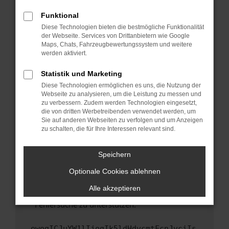
anderen Browser oder in einem privaten
Fenster?
Funktional
Starte dein Gerät neu.
Diese Technologien bieten die bestmögliche Funktionalität
der Webseite. Services von Drittanbietern wie Google
Das kann manchmal helfen, vorübergehende
Maps, Chats, Fahrzeugbewertungssystem und weitere
Probleme zu beheben.
werden aktiviert.
Stelle sicher, dass dein Browser und dein
Statistik und Marketing
Betriebssystem auf dem neuesten Stand
Diese Technologien ermöglichen es uns, die Nutzung der
sind.
Webseite zu analysieren, um die Leistung zu messen und
Veraltete Software birgt nicht nur ein
zu verbessern. Zudem werden Technologien eingesetzt,
Sicherheitsrisiko, sondern kann auch dazu
die von dritten Werbetreibenden verwendet werden, um
führen, dass bestimmte Funktionen nicht mehr
Sie auf anderen Webseiten zu verfolgen und um Anzeigen
zu schalten, die für Ihre Interessen relevant sind.
unterstützt werden.
Wende dich an den Webseitenbetreiber.
Speichern
Wenn du alle oben genannten Schritte versucht
hast, kontaktiere uns bitte. Wir werden
Optionale Cookies ablehnen
versuchen, das Problem zu beheben. Du kannst
Alle akzeptieren
uns diesen Text schicken, um uns bei der
Fehlersuche zu unterstützen:
ewogICJuYW1lIjogIk5ldHdvcmtFcnJvciIs