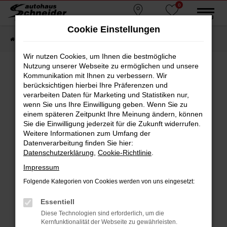
0
Zum
MENÜ
Standorte
Favoriten
Hauptinhalt
Cookie Einstellungen
springen
Startseite
Fahrzeugmarkt
Gebrauchtwagen
Wir nutzen Cookies, um Ihnen die bestmögliche
Nutzung unserer Webseite zu ermöglichen und unsere
Kommunikation mit Ihnen zu verbessern. Wir
berücksichtigen hierbei Ihre Präferenzen und
Fehler: Network Error
verarbeiten Daten für Marketing und Statistiken nur,
wenn Sie uns Ihre Einwilligung geben. Wenn Sie zu
Beim Laden ist ein Fehler aufgetreten.
einem späteren Zeitpunkt Ihre Meinung ändern, können
Hier sind ein paar Tipps, die dir helfen können:
Sie die Einwilligung jederzeit für die Zukunft widerrufen.
Weitere Informationen zum Umfang der
Überprüfe deine Firewall und deine
Datenverarbeitung finden Sie hier:
Internetverbindung.
Datenschutzerklärung
,
Cookie-Richtlinie
.
Laden andere Webseiten, zum Beispiel deine
Impressum
Suchmaschine?
Folgende Kategorien von Cookies werden von uns eingesetzt:
Prüfe deine Browsererweiterungen.
Manche Erweiterungen, wie Werbeblocker,
Essentiell
können das Laden bestimmter Seiten
Diese Technologien sind erforderlich, um die
verhindern. Funktioniert die Seite in einem
Kernfunktionalität der Webseite zu gewährleisten.