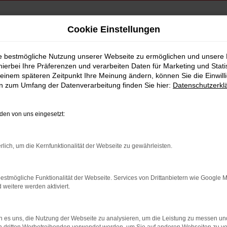
Cookie Einstellungen
ie bestmögliche Nutzung unserer Webseite zu ermöglichen und unsere
hierbei Ihre Präferenzen und verarbeiten Daten für Marketing und Stati
einem späteren Zeitpunkt Ihre Meinung ändern, können Sie die Einwillig
en zum Umfang der Datenverarbeitung finden Sie hier:
Datenschutzerkl
en von uns eingesetzt:
indung.
hine?
rlich, um die Kernfunktionalität der Webseite zu gewährleisten.
aden bestimmter Seiten verhindern. Funktioniert die Seite in e
estmögliche Funktionalität der Webseite. Services von Drittanbietern wie Google 
eitere werden aktiviert.
 zu beheben.
bssystem auf dem neuesten Stand sind.
 es uns, die Nutzung der Webseite zu analysieren, um die Leistung zu messen u
ko, sondern kann auch dazu führen, dass bestimmte Funktionen nic