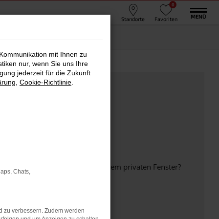
0
MENÜ
Standorte
Favoriten
 Kommunikation mit Ihnen zu
stiken nur, wenn Sie uns Ihre
ung jederzeit für die Zukunft
ärung
,
Cookie-Richtlinie
.
inem anderen Browser oder in einem privaten Fenster?
Maps, Chats,
nd zu verbessern. Zudem werden
ht mehr unterstützt werden.