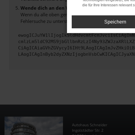
Technologien eingesetzt, die v
die für Ihre Interessen relevant s
Wende dich an den Webseitenbetreiber.
Wenn du alle oben genannten Schritte versucht hast, k
Fehlersuche zu unterstützen:
Speichern
ewogICJuYW1lIjogIk5ldHdvcmtFcnJvciIsCiAgImN
cmlzLm5ldC92MS9jbGllbnRzLzI4Ny93ZWJzaXRlLXZ
CiAgICAiaGVhZGVycyI6IHt9LAogICAgImJvZHkiOiB
LAogICAgInByb2dyZXNzIjogbnVsbCwKICAgICJyaXN
Autohaus Schneider
Ingolstädter Str. 2