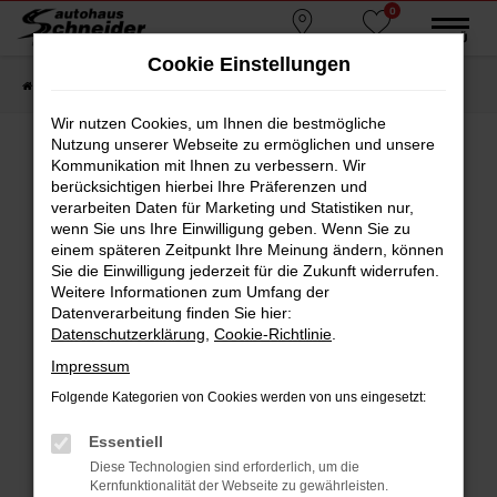
0
Zum
MENÜ
Standorte
Favoriten
Hauptinhalt
Cookie Einstellungen
springen
Startseite
Fahrzeugmarkt
Gebrauchtwagen
Wir nutzen Cookies, um Ihnen die bestmögliche
Nutzung unserer Webseite zu ermöglichen und unsere
Kommunikation mit Ihnen zu verbessern. Wir
berücksichtigen hierbei Ihre Präferenzen und
Fehler: Network Error
verarbeiten Daten für Marketing und Statistiken nur,
wenn Sie uns Ihre Einwilligung geben. Wenn Sie zu
Beim Laden ist ein Fehler aufgetreten.
einem späteren Zeitpunkt Ihre Meinung ändern, können
Hier sind ein paar Tipps, die dir helfen können:
Sie die Einwilligung jederzeit für die Zukunft widerrufen.
Weitere Informationen zum Umfang der
Überprüfe deine Firewall und deine
Datenverarbeitung finden Sie hier:
Internetverbindung.
Datenschutzerklärung
,
Cookie-Richtlinie
.
Laden andere Webseiten, zum Beispiel deine
Impressum
Suchmaschine?
Folgende Kategorien von Cookies werden von uns eingesetzt:
Prüfe deine Browsererweiterungen.
Manche Erweiterungen, wie Werbeblocker,
Essentiell
können das Laden bestimmter Seiten
Diese Technologien sind erforderlich, um die
verhindern. Funktioniert die Seite in einem
Kernfunktionalität der Webseite zu gewährleisten.