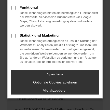
anderen Browser oder in einem privaten
Fenster?
Funktional
Starte dein Gerät neu.
Diese Technologien bieten die bestmögliche Funktionalität
der Webseite. Services von Drittanbietern wie Google
Das kann manchmal helfen, vorübergehende
Maps, Chats, Fahrzeugbewertungssystem und weitere
Probleme zu beheben.
werden aktiviert.
Stelle sicher, dass dein Browser und dein
Statistik und Marketing
Betriebssystem auf dem neuesten Stand
Diese Technologien ermöglichen es uns, die Nutzung der
sind.
Webseite zu analysieren, um die Leistung zu messen und
Veraltete Software birgt nicht nur ein
zu verbessern. Zudem werden Technologien eingesetzt,
Sicherheitsrisiko, sondern kann auch dazu
die von dritten Werbetreibenden verwendet werden, um
führen, dass bestimmte Funktionen nicht mehr
Sie auf anderen Webseiten zu verfolgen und um Anzeigen
zu schalten, die für Ihre Interessen relevant sind.
unterstützt werden.
Wende dich an den Webseitenbetreiber.
Speichern
Wenn du alle oben genannten Schritte versucht
hast, kontaktiere uns bitte. Wir werden
Optionale Cookies ablehnen
versuchen, das Problem zu beheben. Du kannst
Alle akzeptieren
uns diesen Text schicken, um uns bei der
Fehlersuche zu unterstützen:
ewogICJuYW1lIjogIk5ldHdvcmtFcnJvciIs