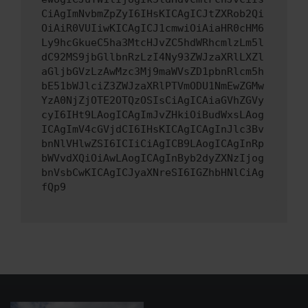
CiAgImNvbmZpZyI6IHsKICAgICJtZXRob2Qi
OiAiR0VUIiwKICAgICJ1cmwiOiAiaHR0cHM6
Ly9hcGkueC5ha3MtcHJvZC5hdWRhcmlzLm5l
dC92MS9jbGllbnRzLzI4Ny93ZWJzaXRlLXZl
aGljbGVzLzAwMzc3Mj9maWVsZD1pbnRlcm5h
bE51bWJlciZ3ZWJzaXRlPTVmODU1NmEwZGMw
YzA0NjZjOTE2OTQzOSIsCiAgICAiaGVhZGVy
cyI6IHt9LAogICAgImJvZHkiOiBudWxsLAog
ICAgImV4cGVjdCI6IHsKICAgICAgInJlc3Bv
bnNlVHlwZSI6ICIiCiAgICB9LAogICAgInRp
bWVvdXQiOiAwLAogICAgInByb2dyZXNzIjog
bnVsbCwKICAgICJyaXNreSI6IGZhbHNlCiAg
fQp9