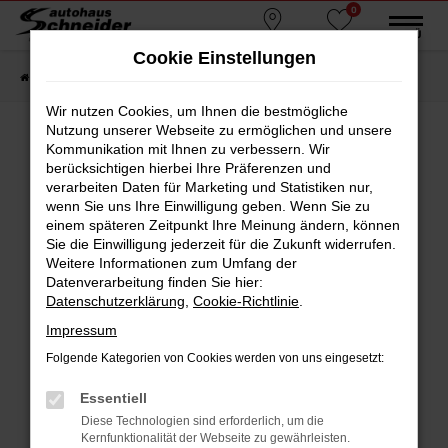
0
Zum
MENÜ
Standorte
Favoriten
Hauptinhalt
Cookie Einstellungen
springen
Startseite
Fahrzeugmarkt
Gebrauchtwagen
Wir nutzen Cookies, um Ihnen die bestmögliche
Nutzung unserer Webseite zu ermöglichen und unsere
Kommunikation mit Ihnen zu verbessern. Wir
berücksichtigen hierbei Ihre Präferenzen und
Fehler: Network Error
verarbeiten Daten für Marketing und Statistiken nur,
wenn Sie uns Ihre Einwilligung geben. Wenn Sie zu
Beim Laden ist ein Fehler aufgetreten.
einem späteren Zeitpunkt Ihre Meinung ändern, können
Hier sind ein paar Tipps, die dir helfen können:
Sie die Einwilligung jederzeit für die Zukunft widerrufen.
Weitere Informationen zum Umfang der
Überprüfe deine Firewall und deine
Datenverarbeitung finden Sie hier:
Internetverbindung.
Datenschutzerklärung
,
Cookie-Richtlinie
.
Laden andere Webseiten, zum Beispiel deine
Impressum
Suchmaschine?
Folgende Kategorien von Cookies werden von uns eingesetzt:
Prüfe deine Browsererweiterungen.
Manche Erweiterungen, wie Werbeblocker,
Essentiell
können das Laden bestimmter Seiten
Diese Technologien sind erforderlich, um die
verhindern. Funktioniert die Seite in einem
Kernfunktionalität der Webseite zu gewährleisten.