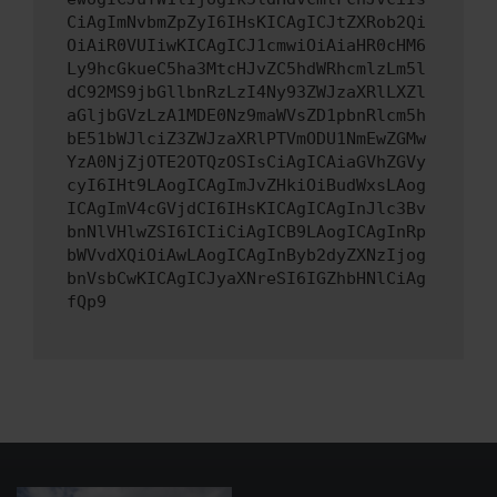
CiAgImNvbmZpZyI6IHsKICAgICJtZXRob2Qi
OiAiR0VUIiwKICAgICJ1cmwiOiAiaHR0cHM6
Ly9hcGkueC5ha3MtcHJvZC5hdWRhcmlzLm5l
dC92MS9jbGllbnRzLzI4Ny93ZWJzaXRlLXZl
aGljbGVzLzA1MDE0Nz9maWVsZD1pbnRlcm5h
bE51bWJlciZ3ZWJzaXRlPTVmODU1NmEwZGMw
YzA0NjZjOTE2OTQzOSIsCiAgICAiaGVhZGVy
cyI6IHt9LAogICAgImJvZHkiOiBudWxsLAog
ICAgImV4cGVjdCI6IHsKICAgICAgInJlc3Bv
bnNlVHlwZSI6ICIiCiAgICB9LAogICAgInRp
bWVvdXQiOiAwLAogICAgInByb2dyZXNzIjog
bnVsbCwKICAgICJyaXNreSI6IGZhbHNlCiAg
fQp9