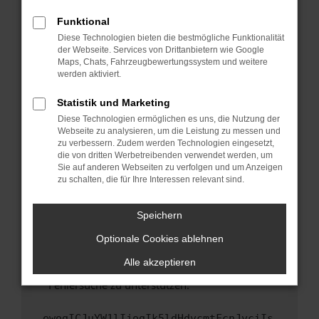
anderen Browser oder in einem privaten
Fenster?
Funktional
Starte dein Gerät neu.
Diese Technologien bieten die bestmögliche Funktionalität
der Webseite. Services von Drittanbietern wie Google
Das kann manchmal helfen, vorübergehende
Maps, Chats, Fahrzeugbewertungssystem und weitere
Probleme zu beheben.
werden aktiviert.
Stelle sicher, dass dein Browser und dein
Statistik und Marketing
Betriebssystem auf dem neuesten Stand
Diese Technologien ermöglichen es uns, die Nutzung der
sind.
Webseite zu analysieren, um die Leistung zu messen und
Veraltete Software birgt nicht nur ein
zu verbessern. Zudem werden Technologien eingesetzt,
Sicherheitsrisiko, sondern kann auch dazu
die von dritten Werbetreibenden verwendet werden, um
führen, dass bestimmte Funktionen nicht mehr
Sie auf anderen Webseiten zu verfolgen und um Anzeigen
zu schalten, die für Ihre Interessen relevant sind.
unterstützt werden.
Wende dich an den Webseitenbetreiber.
Speichern
Wenn du alle oben genannten Schritte versucht
hast, kontaktiere uns bitte. Wir werden
Optionale Cookies ablehnen
versuchen, das Problem zu beheben. Du kannst
Alle akzeptieren
uns diesen Text schicken, um uns bei der
Fehlersuche zu unterstützen:
ewogICJuYW1lIjogIk5ldHdvcmtFcnJvciIs