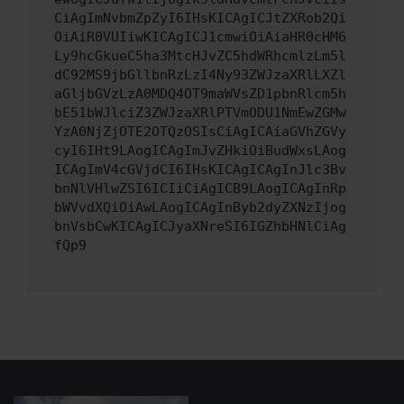
CiAgImNvbmZpZyI6IHsKICAgICJtZXRob2Qi
OiAiR0VUIiwKICAgICJ1cmwiOiAiaHR0cHM6
Ly9hcGkueC5ha3MtcHJvZC5hdWRhcmlzLm5l
dC92MS9jbGllbnRzLzI4Ny93ZWJzaXRlLXZl
aGljbGVzLzA0MDQ4OT9maWVsZD1pbnRlcm5h
bE51bWJlciZ3ZWJzaXRlPTVmODU1NmEwZGMw
YzA0NjZjOTE2OTQzOSIsCiAgICAiaGVhZGVy
cyI6IHt9LAogICAgImJvZHkiOiBudWxsLAog
ICAgImV4cGVjdCI6IHsKICAgICAgInJlc3Bv
bnNlVHlwZSI6ICIiCiAgICB9LAogICAgInRp
bWVvdXQiOiAwLAogICAgInByb2dyZXNzIjog
bnVsbCwKICAgICJyaXNreSI6IGZhbHNlCiAg
fQp9