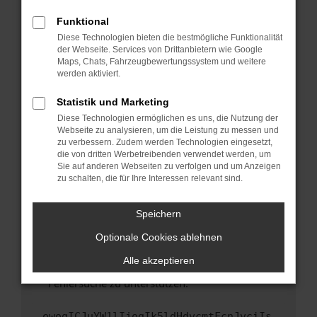
anderen Browser oder in einem privaten
Fenster?
Funktional
Starte dein Gerät neu.
Diese Technologien bieten die bestmögliche Funktionalität
der Webseite. Services von Drittanbietern wie Google
Das kann manchmal helfen, vorübergehende
Maps, Chats, Fahrzeugbewertungssystem und weitere
Probleme zu beheben.
werden aktiviert.
Stelle sicher, dass dein Browser und dein
Statistik und Marketing
Betriebssystem auf dem neuesten Stand
Diese Technologien ermöglichen es uns, die Nutzung der
sind.
Webseite zu analysieren, um die Leistung zu messen und
Veraltete Software birgt nicht nur ein
zu verbessern. Zudem werden Technologien eingesetzt,
Sicherheitsrisiko, sondern kann auch dazu
die von dritten Werbetreibenden verwendet werden, um
führen, dass bestimmte Funktionen nicht mehr
Sie auf anderen Webseiten zu verfolgen und um Anzeigen
zu schalten, die für Ihre Interessen relevant sind.
unterstützt werden.
Wende dich an den Webseitenbetreiber.
Speichern
Wenn du alle oben genannten Schritte versucht
hast, kontaktiere uns bitte. Wir werden
Optionale Cookies ablehnen
versuchen, das Problem zu beheben. Du kannst
Alle akzeptieren
uns diesen Text schicken, um uns bei der
Fehlersuche zu unterstützen:
ewogICJuYW1lIjogIk5ldHdvcmtFcnJvciIs