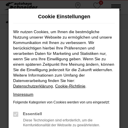
0
Zum
MENÜ
Standorte
Favoriten
Hauptinhalt
Cookie Einstellungen
springen
Startseite
Fahrzeugmarkt
Gebrauchtwagen
Wir nutzen Cookies, um Ihnen die bestmögliche
Nutzung unserer Webseite zu ermöglichen und unsere
Kommunikation mit Ihnen zu verbessern. Wir
berücksichtigen hierbei Ihre Präferenzen und
Fehler: Network Error
verarbeiten Daten für Marketing und Statistiken nur,
wenn Sie uns Ihre Einwilligung geben. Wenn Sie zu
Beim Laden ist ein Fehler aufgetreten.
einem späteren Zeitpunkt Ihre Meinung ändern, können
Hier sind ein paar Tipps, die dir helfen können:
Sie die Einwilligung jederzeit für die Zukunft widerrufen.
Weitere Informationen zum Umfang der
Überprüfe deine Firewall und deine
Datenverarbeitung finden Sie hier:
Internetverbindung.
Datenschutzerklärung
,
Cookie-Richtlinie
.
Laden andere Webseiten, zum Beispiel deine
Impressum
Suchmaschine?
Folgende Kategorien von Cookies werden von uns eingesetzt:
Prüfe deine Browsererweiterungen.
Manche Erweiterungen, wie Werbeblocker,
Essentiell
können das Laden bestimmter Seiten
Diese Technologien sind erforderlich, um die
verhindern. Funktioniert die Seite in einem
Kernfunktionalität der Webseite zu gewährleisten.